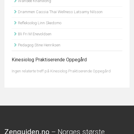
Wandee Khanwong
Drammen Cassia Thai Wellness Latsamy Nilsson
Refleksolog Linn Skedsmo
Bli Fri M Enevoldsen
Pedagog Stine Henriksen
Kinesiolog Praktiserende Oppegård
Ingen relaterte treff på Kinesiolog Praktiserende Oppegård
Zenguiden.no
– Norges største