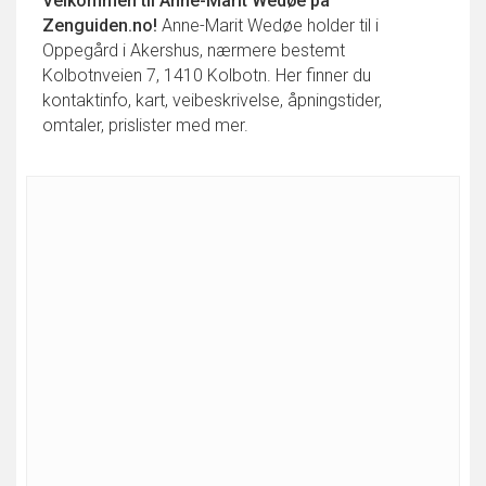
Velkommen til
Anne-Marit Wedøe
på
Zenguiden.no!
Anne-Marit Wedøe holder til i
Oppegård i Akershus, nærmere bestemt
Kolbotnveien 7, 1410 Kolbotn. Her finner du
kontaktinfo, kart, veibeskrivelse, åpningstider,
omtaler, prislister med mer.