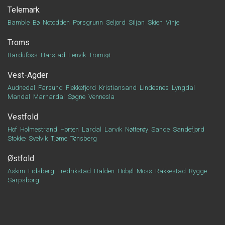
Telemark
Bamble
Bø
Notodden
Porsgrunn
Seljord
Siljan
Skien
Vinje
Troms
Bardufoss
Harstad
Lenvik
Tromsø
Vest-Agder
Audnedal
Farsund
Flekkefjord
Kristiansand
Lindesnes
Lyngdal
Mandal
Marnardal
Søgne
Vennesla
Vestfold
Hof
Holmestrand
Horten
Lardal
Larvik
Nøtterøy
Sande
Sandefjord
Stokke
Svelvik
Tjøme
Tønsberg
Østfold
Askim
Eidsberg
Fredrikstad
Halden
Hobøl
Moss
Rakkestad
Rygge
Sarpsborg