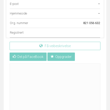
E-post
–
Hjemmeside
–
Org. nummer
821 056 632
Registrert
Få veibeskrivelse
Del på FaceBook
Oppgrader