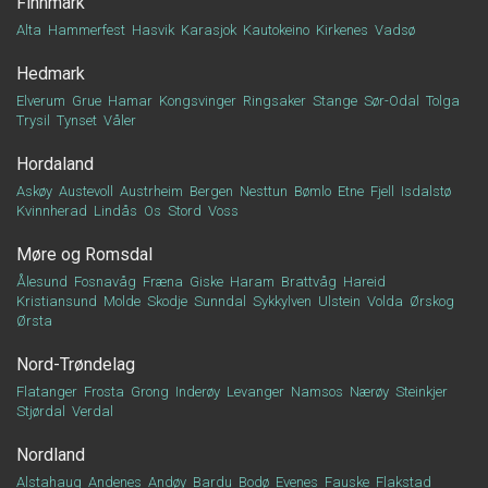
Finnmark
Alta
Hammerfest
Hasvik
Karasjok
Kautokeino
Kirkenes
Vadsø
Hedmark
Elverum
Grue
Hamar
Kongsvinger
Ringsaker
Stange
Sør-Odal
Tolga
Trysil
Tynset
Våler
Hordaland
Askøy
Austevoll
Austrheim
Bergen
Nesttun
Bømlo
Etne
Fjell
Isdalstø
Kvinnherad
Lindås
Os
Stord
Voss
Møre og Romsdal
Ålesund
Fosnavåg
Fræna
Giske
Haram
Brattvåg
Hareid
Kristiansund
Molde
Skodje
Sunndal
Sykkylven
Ulstein
Volda
Ørskog
Ørsta
Nord-Trøndelag
Flatanger
Frosta
Grong
Inderøy
Levanger
Namsos
Nærøy
Steinkjer
Stjørdal
Verdal
Nordland
Alstahaug
Andenes
Andøy
Bardu
Bodø
Evenes
Fauske
Flakstad