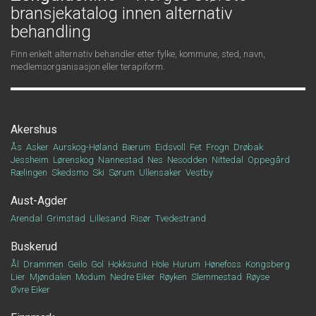
bransjekatalog innen alternativ
behandling
Finn enkelt alternativ behandler etter fylke, kommune, sted, navn,
medlemsorganisasjon eller terapiform.
Akershus
Ås
Asker
Aurskog-Høland
Bærum
Eidsvoll
Fet
Frogn
Drøbak
Jessheim
Lørenskog
Nannestad
Nes
Nesodden
Nittedal
Oppegård
Rælingen
Skedsmo
Ski
Sørum
Ullensaker
Vestby
Aust-Agder
Arendal
Grimstad
Lillesand
Risør
Tvedestrand
Buskerud
Ål
Drammen
Geilo
Gol
Hokksund
Hole
Hurum
Hønefoss
Kongsberg
Lier
Mjøndalen
Modum
Nedre Eiker
Røyken
Slemmestad
Røyse
Øvre Eiker