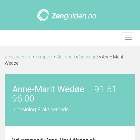
Meny
Zenguiden.no
»
Terapeut
»
Akershus
»
Oppegård
»
Anne-Marit
Wedøe
Anne-Marit Wedøe
–
91 51
96 00
Kinesiolog Praktiserende