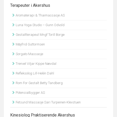
Terapeuter i Akershus
Aromaterapi & Thaimassasje AS
Luna Yoga Studio – Gunn Odvold
Gestaltterapeut Mngf Torill Borge
Møyfrid Guttormsen
Sorgato Massasje
Trenvel Viljar Kippe Nævdal
Refleksolog Lill-Helén Dahl
Rom For Gestalt Betty Tandberg
Potensialbygger AS
Fetsund Massasje Sari Turpeinen-Klevstuen
Kinesiolog Praktiserende Akershus