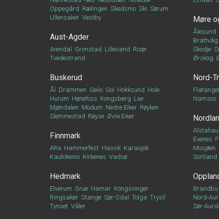
Oppegård
Rælingen
Skedsmo
Ski
Sørum
Ullensaker
Vestby
Møre o
Ålesund
Aust-Agder
Brattvåg
Arendal
Grimstad
Lillesand
Risør
Skodje
S
Tvedestrand
Ørskog
Buskerud
Nord-T
Ål
Drammen
Geilo
Gol
Hokksund
Hole
Flatange
Hurum
Hønefoss
Kongsberg
Lier
Namsos
Mjøndalen
Modum
Nedre Eiker
Røyken
Slemmestad
Røyse
Øvre Eiker
Nordla
Alstahau
Finnmark
Evenes
F
Alta
Hammerfest
Hasvik
Karasjok
Mosjøen
Kautokeino
Kirkenes
Vadsø
Sortland
Hedmark
Opplan
Elverum
Grue
Hamar
Kongsvinger
Brandbu
Ringsaker
Stange
Sør-Odal
Tolga
Trysil
Nord-Aur
Tynset
Våler
Sør-Aurd