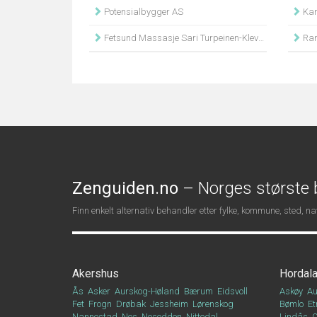
Potensialbygger AS
Kar
Fetsund Massasje Sari Turpeinen-Klevstuen
Ran
Zenguiden.no
– Norges største b
Finn enkelt alternativ behandler etter fylke, kommune, sted, 
Akershus
Hordal
Ås
Asker
Aurskog-Høland
Bærum
Eidsvoll
Askøy
Au
Fet
Frogn
Drøbak
Jessheim
Lørenskog
Bømlo
Et
Nannestad
Nes
Nesodden
Nittedal
Lindås