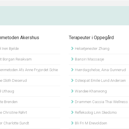
nmetoden Akershus
Terapeuter i Oppegård
 Iren Bjelde
Helsetjenester Zhang
it Borgan Reiakvam
Bansiri Massasje
enmetoden Afs Anne Fryjordet Schie
Hverdagshelse, Aina Gunnerud
e Sloth Dieserud
Osteopat Emilie Lund Andersen
d Uthaug
Wandee Khanwong
te Brenden
Drammen Cassia Thai Wellness Latsamy 
e Christine Røhrt
Refleksolog Linn Skedsmo
er Charlotte Sundt
Bli Fri M Enevoldsen