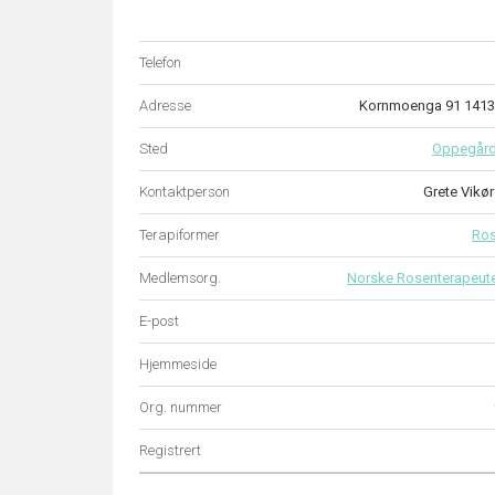
Telefon
Adresse
Kornmoenga 91 141
Sted
Oppegår
Kontaktperson
Grete Vikø
Terapiformer
Ro
Medlemsorg.
Norske Rosenterapeute
E-post
Hjemmeside
Org. nummer
Registrert