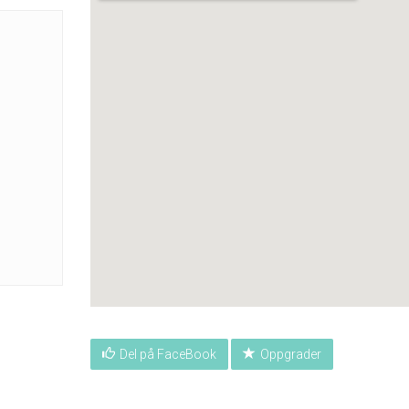
Del på FaceBook
Oppgrader