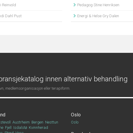
i Reinvold
Pedagog Stine Henriksen
di Dahl Pust
Energi & Helse Gry Dalen
ransjekatalog innen alternativ behandling
navn, medlemsorganisasjon eller terapiform.
and
Oslo
stevoll
Austrheim
Bergen
Nesttun
Oslo
ne
Fjell
Isdalstø
Kvinnherad
Os
Stord
Voss