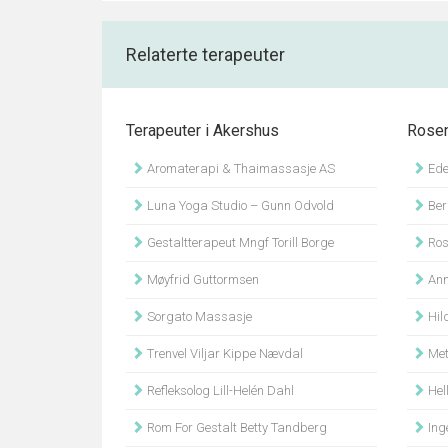
Relaterte terapeuter
Terapeuter i Akershus
Rose
Aromaterapi & Thaimassasje AS
Edel
Luna Yoga Studio – Gunn Odvold
Ber
Gestaltterapeut Mngf Torill Borge
Ros
Møyfrid Guttormsen
Ann
Sorgato Massasje
Hil
Trenvel Viljar Kippe Nævdal
Met
Refleksolog Lill-Helén Dahl
Hell
Rom For Gestalt Betty Tandberg
Ing