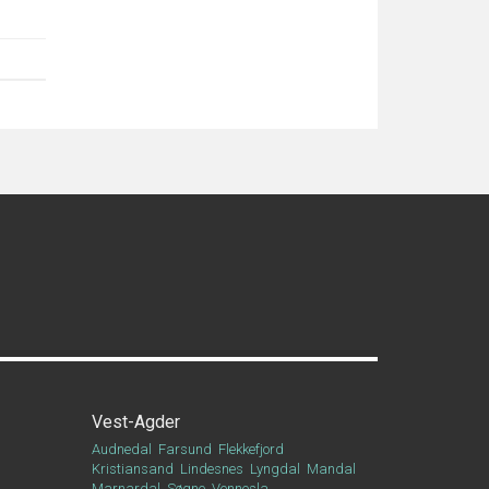
Vest-Agder
Audnedal
Farsund
Flekkefjord
Kristiansand
Lindesnes
Lyngdal
Mandal
Marnardal
Søgne
Vennesla