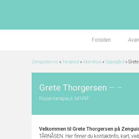
Forsiden
Avan
Zenguiden.no
»
Terapeut
»
Akershus
»
Oppegård
»
Grete
Grete Thorgersen
–
–
Rosenterapeut MNRF
Velkommen til
Grete Thorgersen
på Zenguid
TÅRNÅSEN. Her finner du kontaktinfo, kart, veib