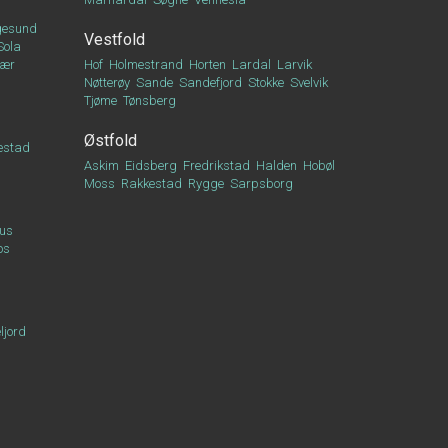
esund
Vestfold
Sola
vær
Hof
Holmestrand
Horten
Lardal
Larvik
Nøtterøy
Sande
Sandefjord
Stokke
Svelvik
Tjøme
Tønsberg
Østfold
estad
Askim
Eidsberg
Fredrikstad
Halden
Hobøl
Moss
Rakkestad
Rygge
Sarpsborg
us
os
ljord