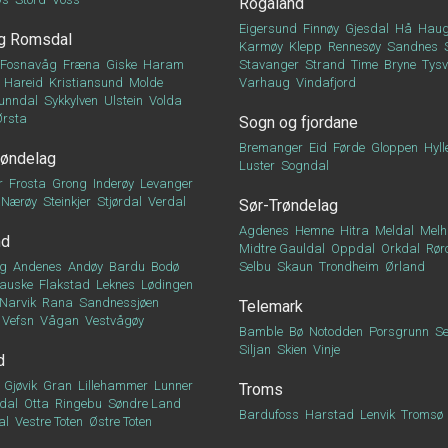
Rogaland
Eigersund
Finnøy
Gjesdal
Hå
Haug
g Romsdal
Karmøy
Klepp
Rennesøy
Sandnes
Fosnavåg
Fræna
Giske
Haram
Stavanger
Strand
Time
Bryne
Tys
Hareid
Kristiansund
Molde
Varhaug
Vindafjord
unndal
Sykkylven
Ulstein
Volda
Ørsta
Sogn og fjordane
Bremanger
Eid
Førde
Gloppen
Hyll
røndelag
Luster
Sogndal
r
Frosta
Grong
Inderøy
Levanger
Nærøy
Steinkjer
Stjørdal
Verdal
Sør-Trøndelag
Agdenes
Hemne
Hitra
Meldal
Melh
nd
Midtre Gauldal
Oppdal
Orkdal
Rør
g
Andenes
Andøy
Bardu
Bodø
Selbu
Skaun
Trondheim
Ørland
auske
Flakstad
Leknes
Lødingen
Narvik
Rana
Sandnessjøen
Telemark
Vefsn
Vågan
Vestvågøy
Bamble
Bø
Notodden
Porsgrunn
Se
Siljan
Skien
Vinje
d
Gjøvik
Gran
Lillehammer
Lunner
Troms
dal
Otta
Ringebu
Søndre Land
Bardufoss
Harstad
Lenvik
Tromsø
al
Vestre Toten
Østre Toten