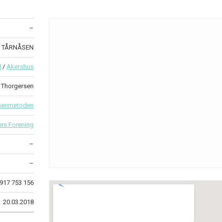
–
3 TÅRNÅSEN
d
/
Akershus
r Thorgersen
senmetoden
rs Forening
–
–
917 753 156
20.03.2018