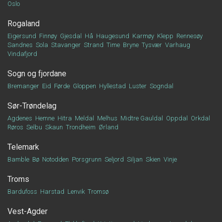
Oslo
Rogaland
Eigersund
Finnøy
Gjesdal
Hå
Haugesund
Karmøy
Klepp
Rennesøy
Sandnes
Sola
Stavanger
Strand
Time
Bryne
Tysvær
Varhaug
Vindafjord
Sogn og fjordane
Bremanger
Eid
Førde
Gloppen
Hyllestad
Luster
Sogndal
Sør-Trøndelag
Agdenes
Hemne
Hitra
Meldal
Melhus
Midtre Gauldal
Oppdal
Orkdal
Røros
Selbu
Skaun
Trondheim
Ørland
Telemark
Bamble
Bø
Notodden
Porsgrunn
Seljord
Siljan
Skien
Vinje
Troms
Bardufoss
Harstad
Lenvik
Tromsø
Vest-Agder