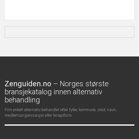
Zenguiden.no
– Norges største
bransjekatalog innen alternativ
behandling
Finn enkelt alternativ behandler etter fylke, kommune, sted, navn,
medlemsorganisasjon eller terapiform.