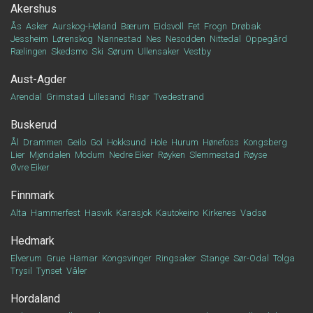
Akershus
Ås
Asker
Aurskog-Høland
Bærum
Eidsvoll
Fet
Frogn
Drøbak
Jessheim
Lørenskog
Nannestad
Nes
Nesodden
Nittedal
Oppegård
Rælingen
Skedsmo
Ski
Sørum
Ullensaker
Vestby
Aust-Agder
Arendal
Grimstad
Lillesand
Risør
Tvedestrand
Buskerud
Ål
Drammen
Geilo
Gol
Hokksund
Hole
Hurum
Hønefoss
Kongsberg
Lier
Mjøndalen
Modum
Nedre Eiker
Røyken
Slemmestad
Røyse
Øvre Eiker
Finnmark
Alta
Hammerfest
Hasvik
Karasjok
Kautokeino
Kirkenes
Vadsø
Hedmark
Elverum
Grue
Hamar
Kongsvinger
Ringsaker
Stange
Sør-Odal
Tolga
Trysil
Tynset
Våler
Hordaland