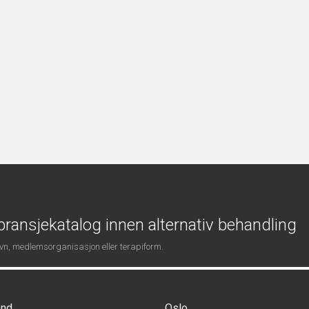
ransjekatalog innen alternativ behandling
navn, medlemsorganisasjon eller terapiform.
and
Oslo