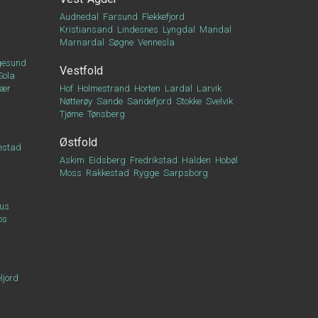
Audnedal
Farsund
Flekkefjord
Kristiansand
Lindesnes
Lyngdal
Mandal
Marnardal
Søgne
Vennesla
esund
Vestfold
Sola
vær
Hof
Holmestrand
Horten
Lardal
Larvik
Nøtterøy
Sande
Sandefjord
Stokke
Svelvik
Tjøme
Tønsberg
Østfold
estad
Askim
Eidsberg
Fredrikstad
Halden
Hobøl
Moss
Rakkestad
Rygge
Sarpsborg
us
os
ljord