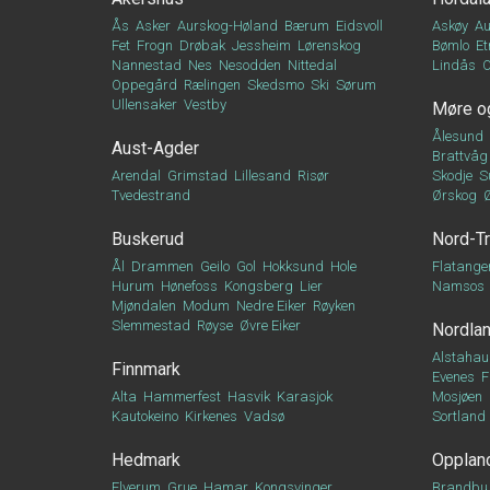
Ås
Asker
Aurskog-Høland
Bærum
Eidsvoll
Askøy
Au
Fet
Frogn
Drøbak
Jessheim
Lørenskog
Bømlo
Et
Nannestad
Nes
Nesodden
Nittedal
Lindås
Oppegård
Rælingen
Skedsmo
Ski
Sørum
Ullensaker
Vestby
Møre o
Ålesund
Aust-Agder
Brattvåg
Arendal
Grimstad
Lillesand
Risør
Skodje
S
Tvedestrand
Ørskog
Buskerud
Nord-T
Ål
Drammen
Geilo
Gol
Hokksund
Hole
Flatange
Hurum
Hønefoss
Kongsberg
Lier
Namsos
Mjøndalen
Modum
Nedre Eiker
Røyken
Slemmestad
Røyse
Øvre Eiker
Nordla
Alstahau
Finnmark
Evenes
F
Alta
Hammerfest
Hasvik
Karasjok
Mosjøen
Kautokeino
Kirkenes
Vadsø
Sortland
Hedmark
Opplan
Elverum
Grue
Hamar
Kongsvinger
Brandbu