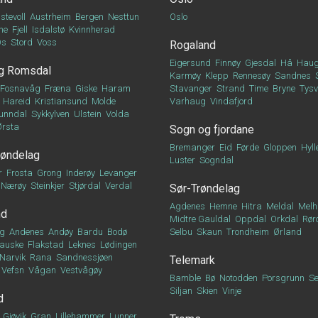
stevoll
Austrheim
Bergen
Nesttun
Oslo
ne
Fjell
Isdalstø
Kvinnherad
Os
Stord
Voss
Rogaland
Eigersund
Finnøy
Gjesdal
Hå
Haug
g Romsdal
Karmøy
Klepp
Rennesøy
Sandnes
Fosnavåg
Fræna
Giske
Haram
Stavanger
Strand
Time
Bryne
Tys
Hareid
Kristiansund
Molde
Varhaug
Vindafjord
unndal
Sykkylven
Ulstein
Volda
Ørsta
Sogn og fjordane
Bremanger
Eid
Førde
Gloppen
Hyll
røndelag
Luster
Sogndal
r
Frosta
Grong
Inderøy
Levanger
Nærøy
Steinkjer
Stjørdal
Verdal
Sør-Trøndelag
Agdenes
Hemne
Hitra
Meldal
Melh
nd
Midtre Gauldal
Oppdal
Orkdal
Rør
g
Andenes
Andøy
Bardu
Bodø
Selbu
Skaun
Trondheim
Ørland
auske
Flakstad
Leknes
Lødingen
Narvik
Rana
Sandnessjøen
Telemark
Vefsn
Vågan
Vestvågøy
Bamble
Bø
Notodden
Porsgrunn
Se
Siljan
Skien
Vinje
d
Gjøvik
Gran
Lillehammer
Lunner