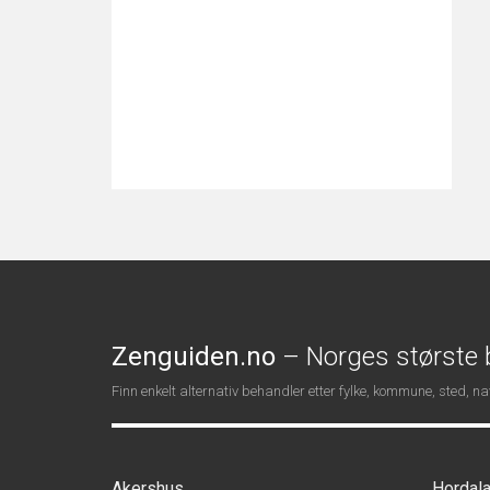
Zenguiden.no
– Norges største b
Finn enkelt alternativ behandler etter fylke, kommune, sted, 
Akershus
Hordal