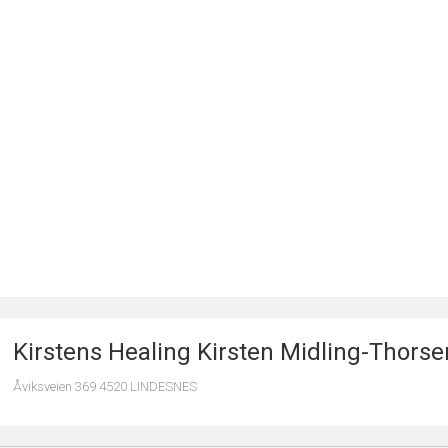
Kirstens Healing Kirsten Midling-Thorse
Åviksveien 369 4520 LINDESNES