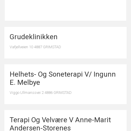
Grudeklinikken
Vafjellveien 10 4887 GRIMSTAD
Helhets- Og Soneterapi V/ Ingunn
E. Melbye
Viggo Ullmanssvei 2 4886 GRIMSTAD
Terapi Og Velvære V Anne-Marit
Andersen-Storenes