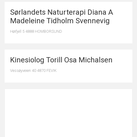
Sørlandets Naturterapi Diana A
Madeleine Tidholm Svennevig
Høifjell 5 4888 HOMBORSUND
Kinesiolog Torill Osa Michalsen
Vessøyveien 40 4870 FEVIK