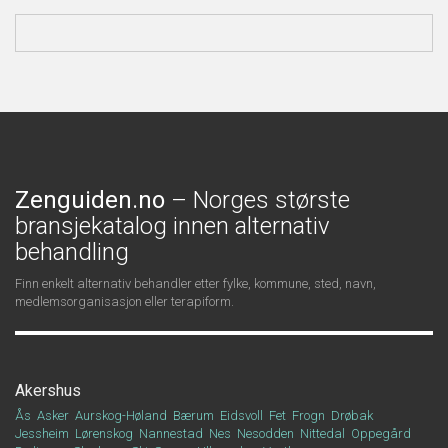
Zenguiden.no
– Norges største
bransjekatalog innen alternativ
behandling
Finn enkelt alternativ behandler etter fylke, kommune, sted, navn,
medlemsorganisasjon eller terapiform.
Akershus
Ås
Asker
Aurskog-Høland
Bærum
Eidsvoll
Fet
Frogn
Drøbak
Jessheim
Lørenskog
Nannestad
Nes
Nesodden
Nittedal
Oppegård