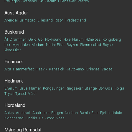
Rælingen
Skedsmo
Ski
Sørum
Ullensaker
Vestby
Aust-Agder
Arendal
Grimstad
Lillesand
Risør
Tvedestrand
Buskerud
Ål
Drammen
Geilo
Gol
Hokksund
Hole
Hurum
Hønefoss
Kongsberg
Lier
Mjøndalen
Modum
Nedre Eiker
Røyken
Slemmestad
Røyse
Øvre Eiker
Finnmark
Alta
Hammerfest
Hasvik
Karasjok
Kautokeino
Kirkenes
Vadsø
Hedmark
Elverum
Grue
Hamar
Kongsvinger
Ringsaker
Stange
Sør-Odal
Tolga
Trysil
Tynset
Våler
Hordaland
Askøy
Austevoll
Austrheim
Bergen
Nesttun
Bømlo
Etne
Fjell
Isdalstø
Kvinnherad
Lindås
Os
Stord
Voss
Møre og Romsdal