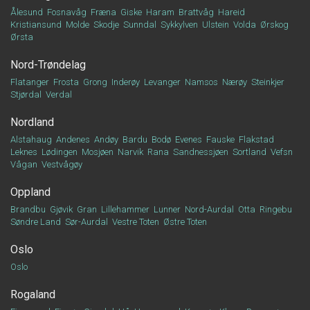
Ålesund
Fosnavåg
Fræna
Giske
Haram
Brattvåg
Hareid
Kristiansund
Molde
Skodje
Sunndal
Sykkylven
Ulstein
Volda
Ørskog
Ørsta
Nord-Trøndelag
Flatanger
Frosta
Grong
Inderøy
Levanger
Namsos
Nærøy
Steinkjer
Stjørdal
Verdal
Nordland
Alstahaug
Andenes
Andøy
Bardu
Bodø
Evenes
Fauske
Flakstad
Leknes
Lødingen
Mosjøen
Narvik
Rana
Sandnessjøen
Sortland
Vefsn
Vågan
Vestvågøy
Oppland
Brandbu
Gjøvik
Gran
Lillehammer
Lunner
Nord-Aurdal
Otta
Ringebu
Søndre Land
Sør-Aurdal
Vestre Toten
Østre Toten
Oslo
Oslo
Rogaland