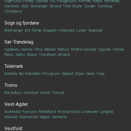
Eigersund
Finnøy
Gjesdal
Hå
Haugesund
Karmøy
Klepp
Rennesøy
Sandnes
Sola
Stavanger
Strand
Time
Bryne
Tysvær
Varhaug
Vindafjord
Sogn og fjordane
Bremanger
Eid
Førde
Gloppen
Hyllestad
Luster
Sogndal
Sør-Trøndelag
Agdenes
Hemne
Hitra
Meldal
Melhus
Midtre Gauldal
Oppdal
Orkdal
Røros
Selbu
Skaun
Trondheim
Ørland
Telemark
Bamble
Bø
Notodden
Porsgrunn
Seljord
Siljan
Skien
Vinje
Troms
Bardufoss
Harstad
Lenvik
Tromsø
Vest-Agder
Audnedal
Farsund
Flekkefjord
Kristiansand
Lindesnes
Lyngdal
Mandal
Marnardal
Søgne
Vennesla
Vestfold