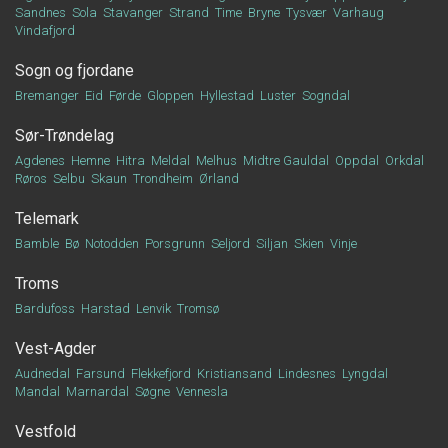
Sandnes
Sola
Stavanger
Strand
Time
Bryne
Tysvær
Varhaug
Vindafjord
Sogn og fjordane
Bremanger
Eid
Førde
Gloppen
Hyllestad
Luster
Sogndal
Sør-Trøndelag
Agdenes
Hemne
Hitra
Meldal
Melhus
Midtre Gauldal
Oppdal
Orkdal
Røros
Selbu
Skaun
Trondheim
Ørland
Telemark
Bamble
Bø
Notodden
Porsgrunn
Seljord
Siljan
Skien
Vinje
Troms
Bardufoss
Harstad
Lenvik
Tromsø
Vest-Agder
Audnedal
Farsund
Flekkefjord
Kristiansand
Lindesnes
Lyngdal
Mandal
Marnardal
Søgne
Vennesla
Vestfold