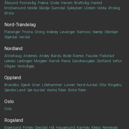
Ålesund
Fosnavåg
Fræna
Giske
Haram
Brattvåg
Hareid
Kristiansund
Molde
Skodje
Sunndal
Sykkylven
Ulstein
Volda
Ørskog
Ørsta
Nord-Trøndelag
Flatanger
Frosta
Grong
Inderøy
Levanger
Namsos
Nærøy
Steinkjer
Stjørdal
Verdal
Nordland
Alstahaug
Andenes
Andøy
Bardu
Bodø
Evenes
Fauske
Flakstad
Leknes
Lødingen
Mosjøen
Narvik
Rana
Sandnessjøen
Sortland
Vefsn
Vågan
Vestvågøy
Oppland
Brandbu
Gjøvik
Gran
Lillehammer
Lunner
Nord-Aurdal
Otta
Ringebu
Søndre Land
Sør-Aurdal
Vestre Toten
Østre Toten
Oslo
Oslo
Rogaland
Eigersund
Finnøy
Gjesdal
Hå
Haugesund
Karmøy
Klepp
Rennesøy