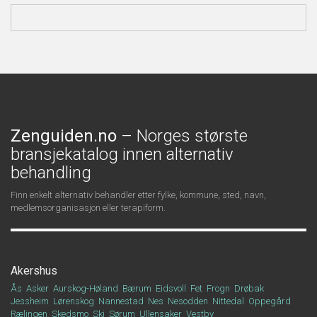
Zenguiden.no
– Norges største
bransjekatalog innen alternativ
behandling
Finn enkelt alternativ behandler etter fylke, kommune, sted, navn,
medlemsorganisasjon eller terapiform.
Akershus
Ås
Asker
Aurskog-Høland
Bærum
Eidsvoll
Fet
Frogn
Drøbak
Jessheim
Lørenskog
Nannestad
Nes
Nesodden
Nittedal
Oppegård
Rælingen
Skedsmo
Ski
Sørum
Ullensaker
Vestby