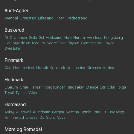
Aust-Agder
Arendal
Grimstad
Lillesand
Risør
Tvedestrand
Buskerud
Ål
Drammen
Geilo
Gol
Hokksund
Hole
Hurum
Hønefoss
Kongsberg
Lier
Mjøndalen
Modum
Nedre Eiker
Røyken
Slemmestad
Røyse
Øvre Eiker
Finnmark
Alta
Hammerfest
Hasvik
Karasjok
Kautokeino
Kirkenes
Vadsø
Hedmark
Elverum
Grue
Hamar
Kongsvinger
Ringsaker
Stange
Sør-Odal
Tolga
Trysil
Tynset
Våler
Hordaland
Askøy
Austevoll
Austrheim
Bergen
Nesttun
Bømlo
Etne
Fjell
Isdalstø
Kvinnherad
Lindås
Os
Stord
Voss
Møre og Romsdal