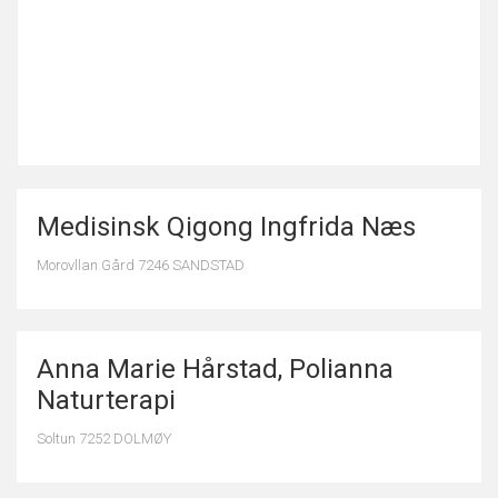
Medisinsk Qigong Ingfrida Næs
Morovllan Gård 7246 SANDSTAD
Anna Marie Hårstad, Polianna
Naturterapi
Soltun 7252 DOLMØY