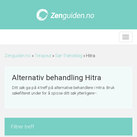
Meny
Zenguiden.no
»
Terapeut
»
Sør-Trøndelag
»
Hitra
Alternativ behandling Hitra
Ditt søk ga på 4 treff på alternative behandlere i Hitra. Bruk
søkefilteret under for å spisse ditt søk ytterligere--.
Filtrer treff