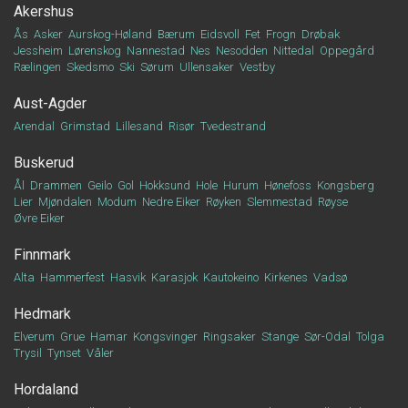
Akershus
Ås
Asker
Aurskog-Høland
Bærum
Eidsvoll
Fet
Frogn
Drøbak
Jessheim
Lørenskog
Nannestad
Nes
Nesodden
Nittedal
Oppegård
Rælingen
Skedsmo
Ski
Sørum
Ullensaker
Vestby
Aust-Agder
Arendal
Grimstad
Lillesand
Risør
Tvedestrand
Buskerud
Ål
Drammen
Geilo
Gol
Hokksund
Hole
Hurum
Hønefoss
Kongsberg
Lier
Mjøndalen
Modum
Nedre Eiker
Røyken
Slemmestad
Røyse
Øvre Eiker
Finnmark
Alta
Hammerfest
Hasvik
Karasjok
Kautokeino
Kirkenes
Vadsø
Hedmark
Elverum
Grue
Hamar
Kongsvinger
Ringsaker
Stange
Sør-Odal
Tolga
Trysil
Tynset
Våler
Hordaland