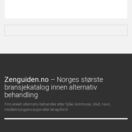
Zenguiden.no
– Norges største
bransjekatalog innen alternativ
behandling
Finn enkelt alternativ behandler etter fylke, kommune, sted, navn,
medlemsorganisasjon eller terapiform.