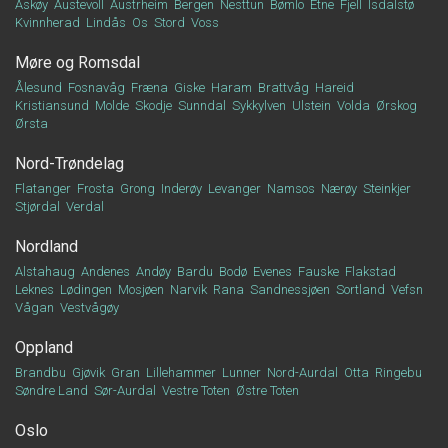
Askøy
Austevoll
Austrheim
Bergen
Nesttun
Bømlo
Etne
Fjell
Isdalstø
Kvinnherad
Lindås
Os
Stord
Voss
Møre og Romsdal
Ålesund
Fosnavåg
Fræna
Giske
Haram
Brattvåg
Hareid
Kristiansund
Molde
Skodje
Sunndal
Sykkylven
Ulstein
Volda
Ørskog
Ørsta
Nord-Trøndelag
Flatanger
Frosta
Grong
Inderøy
Levanger
Namsos
Nærøy
Steinkjer
Stjørdal
Verdal
Nordland
Alstahaug
Andenes
Andøy
Bardu
Bodø
Evenes
Fauske
Flakstad
Leknes
Lødingen
Mosjøen
Narvik
Rana
Sandnessjøen
Sortland
Vefsn
Vågan
Vestvågøy
Oppland
Brandbu
Gjøvik
Gran
Lillehammer
Lunner
Nord-Aurdal
Otta
Ringebu
Søndre Land
Sør-Aurdal
Vestre Toten
Østre Toten
Oslo