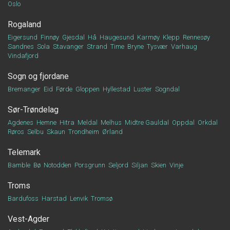
Oslo
Rogaland
Eigersund
Finnøy
Gjesdal
Hå
Haugesund
Karmøy
Klepp
Rennesøy
Sandnes
Sola
Stavanger
Strand
Time
Bryne
Tysvær
Varhaug
Vindafjord
Sogn og fjordane
Bremanger
Eid
Førde
Gloppen
Hyllestad
Luster
Sogndal
Sør-Trøndelag
Agdenes
Hemne
Hitra
Meldal
Melhus
Midtre Gauldal
Oppdal
Orkdal
Røros
Selbu
Skaun
Trondheim
Ørland
Telemark
Bamble
Bø
Notodden
Porsgrunn
Seljord
Siljan
Skien
Vinje
Troms
Bardufoss
Harstad
Lenvik
Tromsø
Vest-Agder