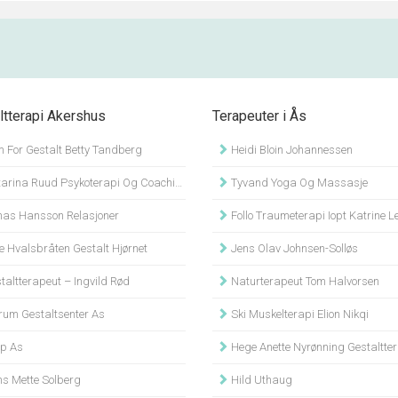
ltterapi Akershus
Terapeuter i Ås
 For Gestalt Betty Tandberg
Heidi Bloin Johannessen
arina Ruud Psykoterapi Og Coaching
Tyvand Yoga Og Massasje
as Hansson Relasjoner
Follo Traumeterapi Iopt Katrine Legg Hauger Inter
e Hvalsbråten Gestalt Hjørnet
Jens Olav Johnsen-Solløs
altterapeut – Ingvild Rød
Naturterapeut Tom Halvorsen
um Gestaltsenter As
Ski Muskelterapi Elion Nikqi
p As
Hege Anette Nyrønning Gestaltterape
s Mette Solberg
Hild Uthaug