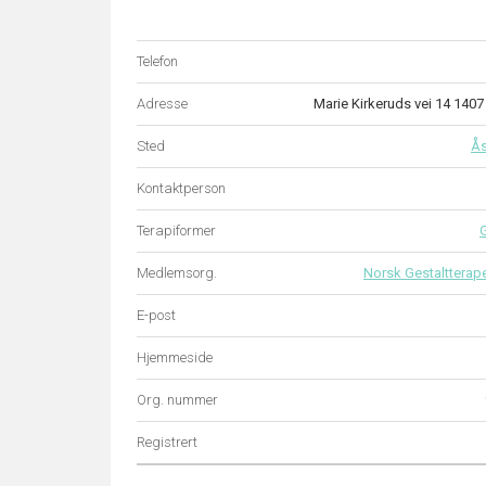
Telefon
Adresse
Marie Kirkeruds vei 14 14
Sted
Å
Kontaktperson
Terapiformer
G
Medlemsorg.
Norsk Gestaltterap
E-post
Hjemmeside
Org. nummer
Registrert