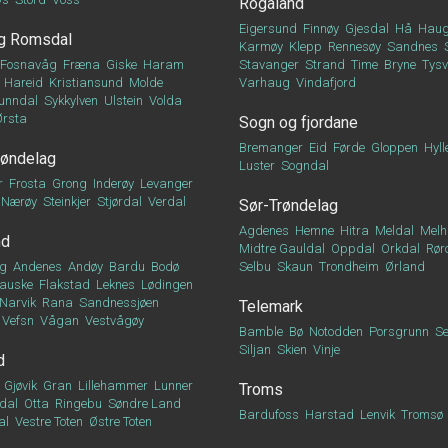
Rogaland
Eigersund
Finnøy
Gjesdal
Hå
Haug
g Romsdal
Karmøy
Klepp
Rennesøy
Sandnes
Fosnavåg
Fræna
Giske
Haram
Stavanger
Strand
Time
Bryne
Tys
Hareid
Kristiansund
Molde
Varhaug
Vindafjord
unndal
Sykkylven
Ulstein
Volda
Ørsta
Sogn og fjordane
Bremanger
Eid
Førde
Gloppen
Hyll
røndelag
Luster
Sogndal
r
Frosta
Grong
Inderøy
Levanger
Nærøy
Steinkjer
Stjørdal
Verdal
Sør-Trøndelag
Agdenes
Hemne
Hitra
Meldal
Melh
nd
Midtre Gauldal
Oppdal
Orkdal
Rør
g
Andenes
Andøy
Bardu
Bodø
Selbu
Skaun
Trondheim
Ørland
auske
Flakstad
Leknes
Lødingen
Narvik
Rana
Sandnessjøen
Telemark
Vefsn
Vågan
Vestvågøy
Bamble
Bø
Notodden
Porsgrunn
Se
Siljan
Skien
Vinje
d
Gjøvik
Gran
Lillehammer
Lunner
Troms
dal
Otta
Ringebu
Søndre Land
Bardufoss
Harstad
Lenvik
Tromsø
al
Vestre Toten
Østre Toten