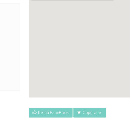
Del på FaceBook
Oppgrader