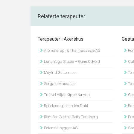
Relaterte terapeuter
Terapeuter i Akershus
Gesta
Aromaterapi & Thaimassasje AS
Rom
Luna Yoga Studio – Gunn Odvold
Cat
Møyfrid Guttormsen
Tom
Sorgato Massasje
Ton
Trenvel Viljar Kippe Nævdal
Gest
Refleksolog Lill-Helén Dahl
Bær
Rom For Gestalt Betty Tandberg
Bex
Potensialbygger AS
San