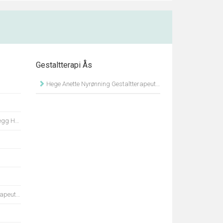
Gestaltterapi Ås
Hege Anette Nyrønning Gestaltterapeut Mngf
national
ut Mngf