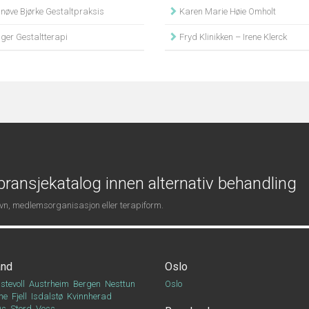
nøve Bjørke Gestaltpraksis
Karen Marie Høie Omholt
ger Gestaltterapi
Fryd Klinikken – Irene Klerck
ransjekatalog innen alternativ behandling
navn, medlemsorganisasjon eller terapiform.
and
Oslo
stevoll
Austrheim
Bergen
Nesttun
Oslo
ne
Fjell
Isdalstø
Kvinnherad
Os
Stord
Voss