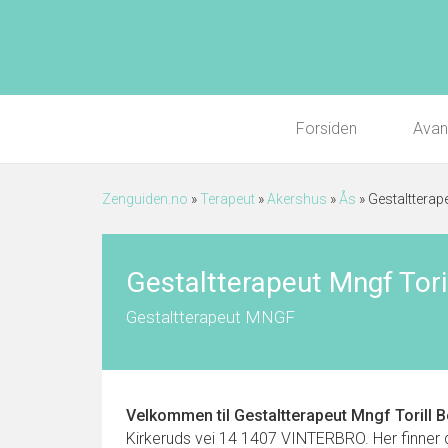
Forsiden
Avan
Zenguiden.no
»
Terapeut
»
Akershus
»
Ås
»
Gestaltterap
Gestaltterapeut Mngf Tori
Gestaltterapeut MNGF
Velkommen til
Gestaltterapeut Mngf Torill 
Kirkeruds vei 14 1407 VINTERBRO. Her finner du 