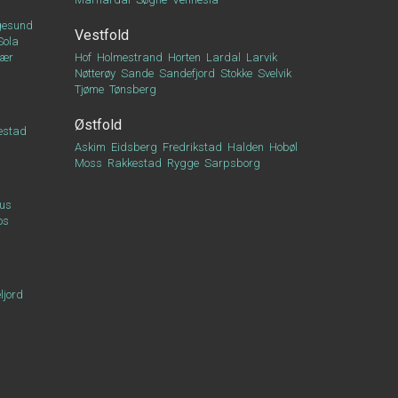
esund
Vestfold
Sola
vær
Hof
Holmestrand
Horten
Lardal
Larvik
Nøtterøy
Sande
Sandefjord
Stokke
Svelvik
Tjøme
Tønsberg
Østfold
estad
Askim
Eidsberg
Fredrikstad
Halden
Hobøl
Moss
Rakkestad
Rygge
Sarpsborg
us
os
ljord