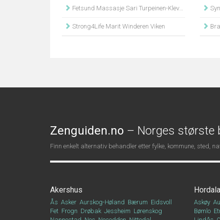
Fetsund Massasje Sari Turpeinen-Klevstuen
Syn
Strong4Life Marit Winderen Viken
Bra
Zenguiden.no
– Norges største b
Finn enkelt alternativ behandler etter fylke, kommune, sted, 
Akershus
Hordal
Ås
Asker
Aurskog-Høland
Bærum
Eidsvoll
Askøy
Au
Fet
Frogn
Drøbak
Jessheim
Lørenskog
Bømlo
Et
Nannestad
Nes
Nesodden
Nittedal
Lindås