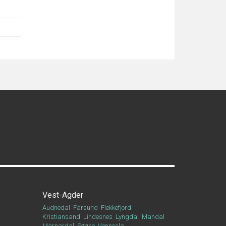
Vest-Agder
Audnedal
Farsund
Flekkefjord
Kristiansand
Lindesnes
Lyngdal
Mandal
Marnardal
Søgne
Vennesla