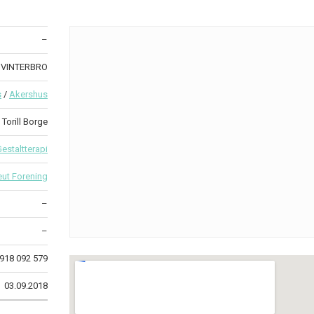
–
07 VINTERBRO
s
/
Akershus
Torill Borge
estaltterapi
eut Forening
–
–
918 092 579
03.09.2018