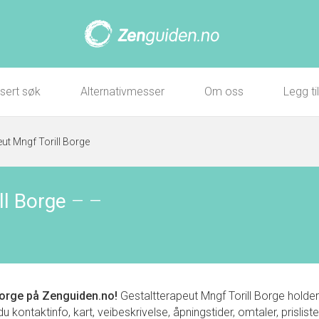
sert søk
Alternativmesser
Om oss
Legg ti
eut Mngf Torill Borge
ll Borge
–
–
Borge
på Zenguiden.no!
Gestaltterapeut Mngf Torill Borge holder
kontaktinfo, kart, veibeskrivelse, åpningstider, omtaler, prislis