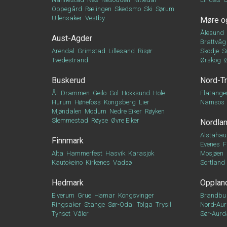
Oppegård
Rælingen
Skedsmo
Ski
Sørum
Ullensaker
Vestby
Møre o
Ålesund
Aust-Agder
Brattvåg
Arendal
Grimstad
Lillesand
Risør
Skodje
S
Tvedestrand
Ørskog
Buskerud
Nord-T
Ål
Drammen
Geilo
Gol
Hokksund
Hole
Flatange
Hurum
Hønefoss
Kongsberg
Lier
Namsos
Mjøndalen
Modum
Nedre Eiker
Røyken
Slemmestad
Røyse
Øvre Eiker
Nordla
Alstahau
Finnmark
Evenes
F
Alta
Hammerfest
Hasvik
Karasjok
Mosjøen
Kautokeino
Kirkenes
Vadsø
Sortland
Hedmark
Opplan
Elverum
Grue
Hamar
Kongsvinger
Brandbu
Ringsaker
Stange
Sør-Odal
Tolga
Trysil
Nord-Aur
Tynset
Våler
Sør-Aurd