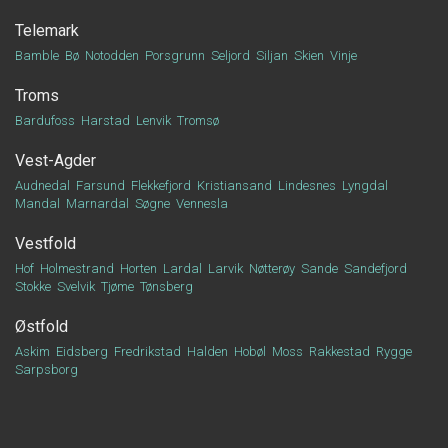
Telemark
Bamble
Bø
Notodden
Porsgrunn
Seljord
Siljan
Skien
Vinje
Troms
Bardufoss
Harstad
Lenvik
Tromsø
Vest-Agder
Audnedal
Farsund
Flekkefjord
Kristiansand
Lindesnes
Lyngdal
Mandal
Marnardal
Søgne
Vennesla
Vestfold
Hof
Holmestrand
Horten
Lardal
Larvik
Nøtterøy
Sande
Sandefjord
Stokke
Svelvik
Tjøme
Tønsberg
Østfold
Askim
Eidsberg
Fredrikstad
Halden
Hobøl
Moss
Rakkestad
Rygge
Sarpsborg