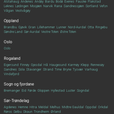
Alstahaug
Andenes
Andøy
Bardu
Bodø
Evenes
Fauske
Flakstad
Leknes
Lødingen
Mosjøen
Narvik
Rana
Sandnessjøen
Sortland
Vefsn
Vågan
Vestvågøy
Oppland
Brandbu
Gjøvik
Gran
Lillehammer
Lunner
Nord-Aurdal
Otta
Ringebu
Søndre Land
Sør-Aurdal
Vestre Toten
Østre Toten
Oslo
Oslo
Rogaland
Eigersund
Finnøy
Gjesdal
Hå
Haugesund
Karmøy
Klepp
Rennesøy
Sandnes
Sola
Stavanger
Strand
Time
Bryne
Tysvær
Varhaug
Vindafjord
Sogn og fjordane
Bremanger
Eid
Førde
Gloppen
Hyllestad
Luster
Sogndal
Sør-Trøndelag
Agdenes
Hemne
Hitra
Meldal
Melhus
Midtre Gauldal
Oppdal
Orkdal
Røros
Selbu
Skaun
Trondheim
Ørland