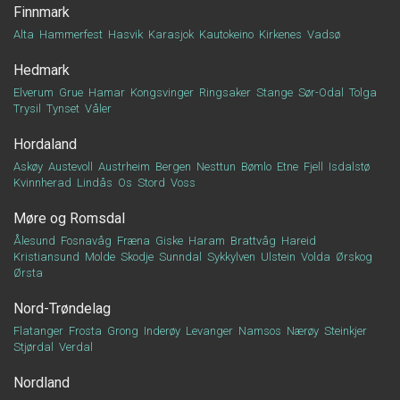
Finnmark
Alta
Hammerfest
Hasvik
Karasjok
Kautokeino
Kirkenes
Vadsø
Hedmark
Elverum
Grue
Hamar
Kongsvinger
Ringsaker
Stange
Sør-Odal
Tolga
Trysil
Tynset
Våler
Hordaland
Askøy
Austevoll
Austrheim
Bergen
Nesttun
Bømlo
Etne
Fjell
Isdalstø
Kvinnherad
Lindås
Os
Stord
Voss
Møre og Romsdal
Ålesund
Fosnavåg
Fræna
Giske
Haram
Brattvåg
Hareid
Kristiansund
Molde
Skodje
Sunndal
Sykkylven
Ulstein
Volda
Ørskog
Ørsta
Nord-Trøndelag
Flatanger
Frosta
Grong
Inderøy
Levanger
Namsos
Nærøy
Steinkjer
Stjørdal
Verdal
Nordland