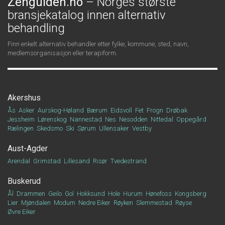
Zenguiden.no
– Norges største
bransjekatalog innen alternativ
behandling
Finn enkelt alternativ behandler etter fylke, kommune, sted, navn,
medlemsorganisasjon eller terapiform.
Akershus
Ås
Asker
Aurskog-Høland
Bærum
Eidsvoll
Fet
Frogn
Drøbak
Jessheim
Lørenskog
Nannestad
Nes
Nesodden
Nittedal
Oppegård
Rælingen
Skedsmo
Ski
Sørum
Ullensaker
Vestby
Aust-Agder
Arendal
Grimstad
Lillesand
Risør
Tvedestrand
Buskerud
Ål
Drammen
Geilo
Gol
Hokksund
Hole
Hurum
Hønefoss
Kongsberg
Lier
Mjøndalen
Modum
Nedre Eiker
Røyken
Slemmestad
Røyse
Øvre Eiker