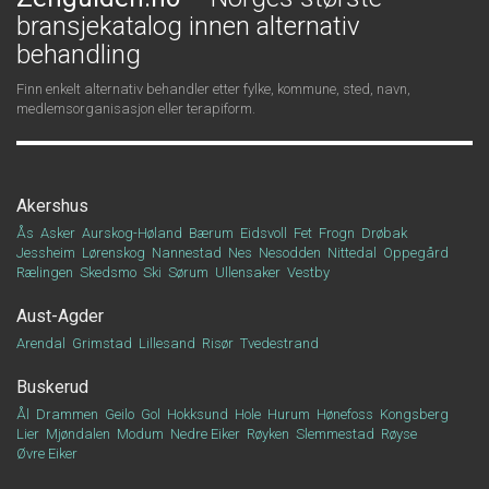
bransjekatalog innen alternativ
behandling
Finn enkelt alternativ behandler etter fylke, kommune, sted, navn,
medlemsorganisasjon eller terapiform.
Akershus
Ås
Asker
Aurskog-Høland
Bærum
Eidsvoll
Fet
Frogn
Drøbak
Jessheim
Lørenskog
Nannestad
Nes
Nesodden
Nittedal
Oppegård
Rælingen
Skedsmo
Ski
Sørum
Ullensaker
Vestby
Aust-Agder
Arendal
Grimstad
Lillesand
Risør
Tvedestrand
Buskerud
Ål
Drammen
Geilo
Gol
Hokksund
Hole
Hurum
Hønefoss
Kongsberg
Lier
Mjøndalen
Modum
Nedre Eiker
Røyken
Slemmestad
Røyse
Øvre Eiker