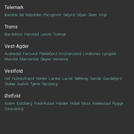
Telemark
Bamble
Bø
Notodden
Porsgrunn
Seljord
Siljan
Skien
Vinje
Troms
Bardufoss
Harstad
Lenvik
Tromsø
Vest-Agder
Audnedal
Farsund
Flekkefjord
Kristiansand
Lindesnes
Lyngdal
Mandal
Marnardal
Søgne
Vennesla
Vestfold
Hof
Holmestrand
Horten
Lardal
Larvik
Nøtterøy
Sande
Sandefjord
Stokke
Svelvik
Tjøme
Tønsberg
Østfold
Askim
Eidsberg
Fredrikstad
Halden
Hobøl
Moss
Rakkestad
Rygge
Sarpsborg