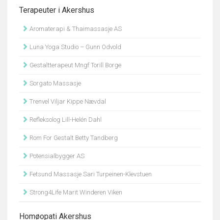
Terapeuter i Akershus
Aromaterapi & Thaimassasje AS
Luna Yoga Studio – Gunn Odvold
Gestaltterapeut Mngf Torill Borge
Sorgato Massasje
Trenvel Viljar Kippe Nævdal
Refleksolog Lill-Helén Dahl
Rom For Gestalt Betty Tandberg
Potensialbygger AS
Fetsund Massasje Sari Turpeinen-Klevstuen
Strong4Life Marit Winderen Viken
Homøopati Akershus