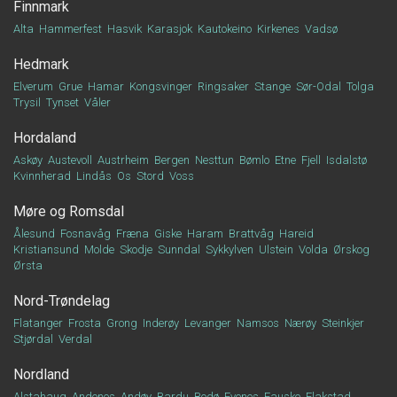
Finnmark
Alta
Hammerfest
Hasvik
Karasjok
Kautokeino
Kirkenes
Vadsø
Hedmark
Elverum
Grue
Hamar
Kongsvinger
Ringsaker
Stange
Sør-Odal
Tolga
Trysil
Tynset
Våler
Hordaland
Askøy
Austevoll
Austrheim
Bergen
Nesttun
Bømlo
Etne
Fjell
Isdalstø
Kvinnherad
Lindås
Os
Stord
Voss
Møre og Romsdal
Ålesund
Fosnavåg
Fræna
Giske
Haram
Brattvåg
Hareid
Kristiansund
Molde
Skodje
Sunndal
Sykkylven
Ulstein
Volda
Ørskog
Ørsta
Nord-Trøndelag
Flatanger
Frosta
Grong
Inderøy
Levanger
Namsos
Nærøy
Steinkjer
Stjørdal
Verdal
Nordland
Alstahaug
Andenes
Andøy
Bardu
Bodø
Evenes
Fauske
Flakstad