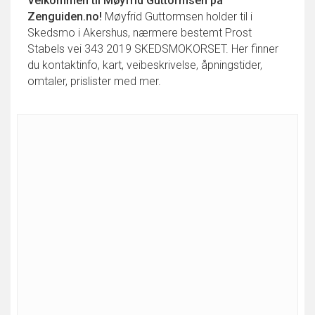
Velkommen til
Møyfrid Guttormsen
på
Zenguiden.no!
Møyfrid Guttormsen holder til i
Skedsmo i Akershus, nærmere bestemt Prost
Stabels vei 343 2019 SKEDSMOKORSET. Her finner
du kontaktinfo, kart, veibeskrivelse, åpningstider,
omtaler, prislister med mer.