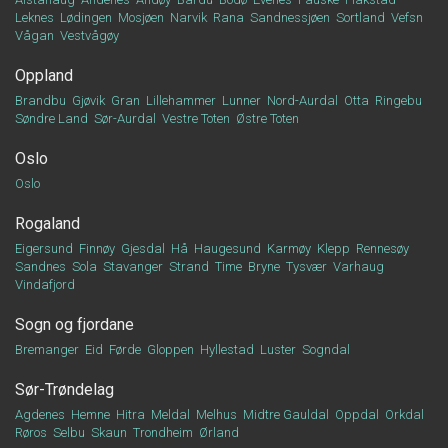
Leknes
Lødingen
Mosjøen
Narvik
Rana
Sandnessjøen
Sortland
Vefsn
Vågan
Vestvågøy
Oppland
Brandbu
Gjøvik
Gran
Lillehammer
Lunner
Nord-Aurdal
Otta
Ringebu
Søndre Land
Sør-Aurdal
Vestre Toten
Østre Toten
Oslo
Oslo
Rogaland
Eigersund
Finnøy
Gjesdal
Hå
Haugesund
Karmøy
Klepp
Rennesøy
Sandnes
Sola
Stavanger
Strand
Time
Bryne
Tysvær
Varhaug
Vindafjord
Sogn og fjordane
Bremanger
Eid
Førde
Gloppen
Hyllestad
Luster
Sogndal
Sør-Trøndelag
Agdenes
Hemne
Hitra
Meldal
Melhus
Midtre Gauldal
Oppdal
Orkdal
Røros
Selbu
Skaun
Trondheim
Ørland