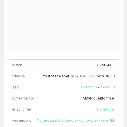
Telefon
67 90 48 13
Adresse
Prost Stabels vei 343 2019 SKEDSMOKORSET
Sted
Skedsmo
/
Akershus
Kontaktperson
Møyfrid Guttormsen
Terapiformer
Homøopati
Medlemsorg.
Norges Landsforbund av Homøopraktikere NLH