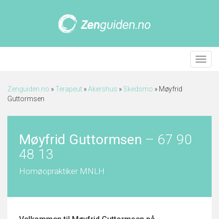
Meny
Zenguiden.no
»
Terapeut
»
Akershus
»
Skedsmo
»
Møyfrid
Guttormsen
Møyfrid Guttormsen
–
67 90
48 13
Homøopraktiker MNLH