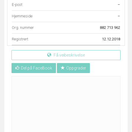
E-post
–
Hjemmeside
–
Org. nummer
882 713 962
Registrert
12.12.2018
Få veibeskrivelse
Del på FaceBook
Oppgrader