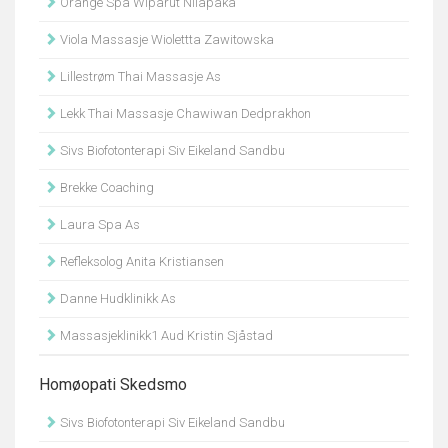
Orange Spa Wiparut Nilapaka
Viola Massasje Wiolettta Zawitowska
Lillestrøm Thai Massasje As
Lekk Thai Massasje Chawiwan Dedprakhon
Sivs Biofotonterapi Siv Eikeland Sandbu
Brekke Coaching
Laura Spa As
Refleksolog Anita Kristiansen
Danne Hudklinikk As
Massasjeklinikk1 Aud Kristin Sjåstad
Homøopati Skedsmo
Sivs Biofotonterapi Siv Eikeland Sandbu