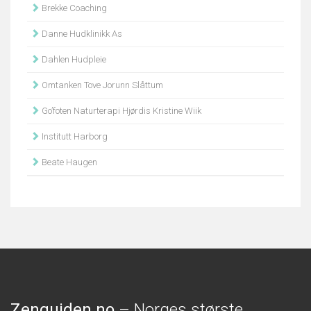
Brekke Coaching
Danne Hudklinikk As
Dahlen Hudpleie
Omtanken Tove Jorunn Slåttum
Go’foten Naturterapi Hjørdis Kristine Wiik
Institutt Harborg
Beate Haugen
Zenguiden.no
– Norges største