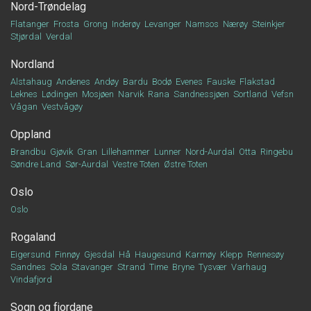
Nord-Trøndelag
Flatanger
Frosta
Grong
Inderøy
Levanger
Namsos
Nærøy
Steinkjer
Stjørdal
Verdal
Nordland
Alstahaug
Andenes
Andøy
Bardu
Bodø
Evenes
Fauske
Flakstad
Leknes
Lødingen
Mosjøen
Narvik
Rana
Sandnessjøen
Sortland
Vefsn
Vågan
Vestvågøy
Oppland
Brandbu
Gjøvik
Gran
Lillehammer
Lunner
Nord-Aurdal
Otta
Ringebu
Søndre Land
Sør-Aurdal
Vestre Toten
Østre Toten
Oslo
Oslo
Rogaland
Eigersund
Finnøy
Gjesdal
Hå
Haugesund
Karmøy
Klepp
Rennesøy
Sandnes
Sola
Stavanger
Strand
Time
Bryne
Tysvær
Varhaug
Vindafjord
Sogn og fjordane