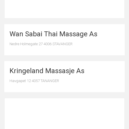
Wan Sabai Thai Massage As
Nedre Holmegate 27 4006 STAVANGER
Kringeland Massasje As
Havgapet 12 4057 TANANGER