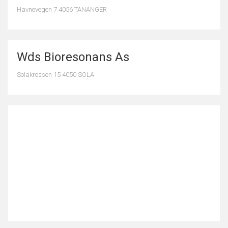
Havnevegen 7 4056 TANANGER
Wds Bioresonans As
Solakrossen 15 4050 SOLA