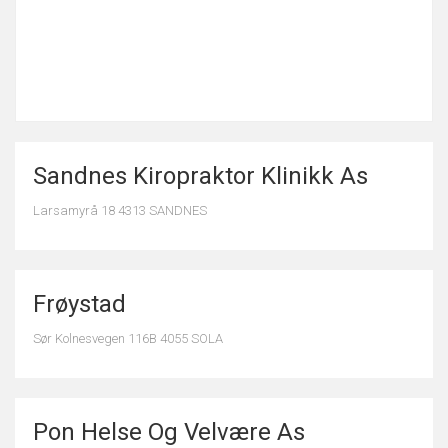
Sandnes Kiropraktor Klinikk As
Larsamyrå 18 4313 SANDNES
Frøystad
Sør Kolnesvegen 116B 4055 SOLA
Pon Helse Og Velvære As