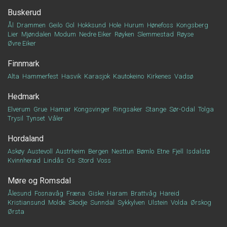
Buskerud
Ål
Drammen
Geilo
Gol
Hokksund
Hole
Hurum
Hønefoss
Kongsberg
Lier
Mjøndalen
Modum
Nedre Eiker
Røyken
Slemmestad
Røyse
Øvre Eiker
Finnmark
Alta
Hammerfest
Hasvik
Karasjok
Kautokeino
Kirkenes
Vadsø
Hedmark
Elverum
Grue
Hamar
Kongsvinger
Ringsaker
Stange
Sør-Odal
Tolga
Trysil
Tynset
Våler
Hordaland
Askøy
Austevoll
Austrheim
Bergen
Nesttun
Bømlo
Etne
Fjell
Isdalstø
Kvinnherad
Lindås
Os
Stord
Voss
Møre og Romsdal
Ålesund
Fosnavåg
Fræna
Giske
Haram
Brattvåg
Hareid
Kristiansund
Molde
Skodje
Sunndal
Sykkylven
Ulstein
Volda
Ørskog
Ørsta