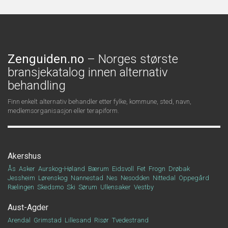
Zenguiden.no
– Norges største
bransjekatalog innen alternativ
behandling
Finn enkelt alternativ behandler etter fylke, kommune, sted, navn,
medlemsorganisasjon eller terapiform.
Akershus
Ås
Asker
Aurskog-Høland
Bærum
Eidsvoll
Fet
Frogn
Drøbak
Jessheim
Lørenskog
Nannestad
Nes
Nesodden
Nittedal
Oppegård
Rælingen
Skedsmo
Ski
Sørum
Ullensaker
Vestby
Aust-Agder
Arendal
Grimstad
Lillesand
Risør
Tvedestrand