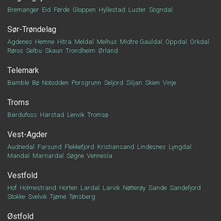
Bremanger
Eid
Førde
Gloppen
Hyllestad
Luster
Sogndal
Sør-Trøndelag
Agdenes
Hemne
Hitra
Meldal
Melhus
Midtre Gauldal
Oppdal
Orkdal
Røros
Selbu
Skaun
Trondheim
Ørland
Telemark
Bamble
Bø
Notodden
Porsgrunn
Seljord
Siljan
Skien
Vinje
Troms
Bardufoss
Harstad
Lenvik
Tromsø
Vest-Agder
Audnedal
Farsund
Flekkefjord
Kristiansand
Lindesnes
Lyngdal
Mandal
Marnardal
Søgne
Vennesla
Vestfold
Hof
Holmestrand
Horten
Lardal
Larvik
Nøtterøy
Sande
Sandefjord
Stokke
Svelvik
Tjøme
Tønsberg
Østfold