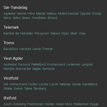
Sør-Trøndelag
Agdenes
Hemne
Hitra
Meldal
Melhus
Midtre Gauldal
Oppdal
Orkdal
Røros
Selbu
Skaun
Trondheim
Ørland
Telemark
Bamble
Bø
Notodden
Porsgrunn
Seljord
Siljan
Skien
Vinje
Troms
Bardufoss
Harstad
Lenvik
Tromsø
Vest-Agder
Audnedal
Farsund
Flekkefjord
Kristiansand
Lindesnes
Lyngdal
Mandal
Marnardal
Søgne
Vennesla
Vestfold
Hof
Holmestrand
Horten
Lardal
Larvik
Nøtterøy
Sande
Sandefjord
Stokke
Svelvik
Tjøme
Tønsberg
Østfold
Askim
Eidsberg
Fredrikstad
Halden
Hobøl
Moss
Rakkestad
Rygge