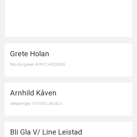
Grete Holan
Røsslyngveien 8 9912 HESSENG
Arnhild Kåven
Akkøyringen 10 9700 LAKSELV
Bli Gla V/ Line Leistad