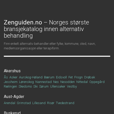
Zenguiden.no
– Norges største
bransjekatalog innen alternativ
behandling
Finn enkelt alternativ behandler etter fylke, kommune, sted, navn,
medlemsorganisasjon eller terapiform.
Akershus
Ås
Asker
Aurskog-Høland
Bærum
Eidsvoll
Fet
Frogn
Drøbak
Jessheim
Lørenskog
Nannestad
Nes
Nesodden
Nittedal
Oppegård
Rælingen
Skedsmo
Ski
Sørum
Ullensaker
Vestby
Aust-Agder
Arendal
Grimstad
Lillesand
Risør
Tvedestrand
Buskerud