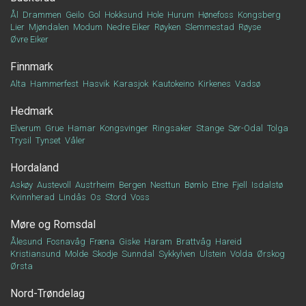
Ål
Drammen
Geilo
Gol
Hokksund
Hole
Hurum
Hønefoss
Kongsberg
Lier
Mjøndalen
Modum
Nedre Eiker
Røyken
Slemmestad
Røyse
Øvre Eiker
Finnmark
Alta
Hammerfest
Hasvik
Karasjok
Kautokeino
Kirkenes
Vadsø
Hedmark
Elverum
Grue
Hamar
Kongsvinger
Ringsaker
Stange
Sør-Odal
Tolga
Trysil
Tynset
Våler
Hordaland
Askøy
Austevoll
Austrheim
Bergen
Nesttun
Bømlo
Etne
Fjell
Isdalstø
Kvinnherad
Lindås
Os
Stord
Voss
Møre og Romsdal
Ålesund
Fosnavåg
Fræna
Giske
Haram
Brattvåg
Hareid
Kristiansund
Molde
Skodje
Sunndal
Sykkylven
Ulstein
Volda
Ørskog
Ørsta
Nord-Trøndelag