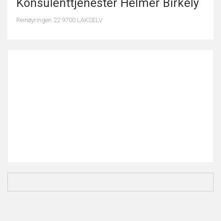
Konsulenttjenester Helmer Birkely
Reinøyringen 22 9700 LAKSELV