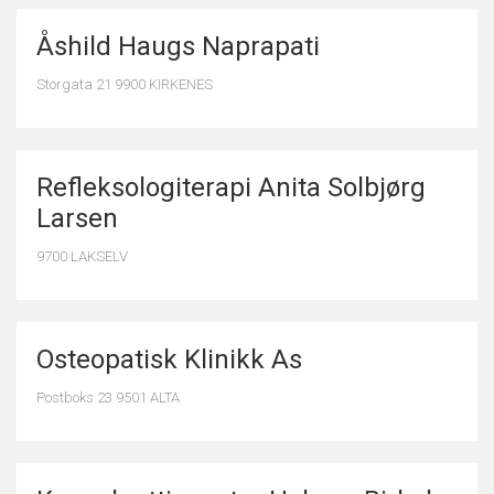
Åshild Haugs Naprapati
Storgata 21 9900 KIRKENES
Refleksologiterapi Anita Solbjørg
Larsen
9700 LAKSELV
Osteopatisk Klinikk As
Postboks 23 9501 ALTA