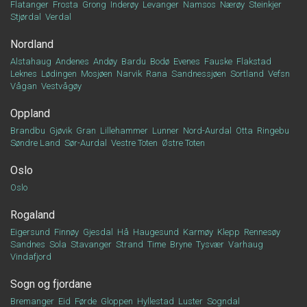
Flatanger
Frosta
Grong
Inderøy
Levanger
Namsos
Nærøy
Steinkjer
Stjørdal
Verdal
Nordland
Alstahaug
Andenes
Andøy
Bardu
Bodø
Evenes
Fauske
Flakstad
Leknes
Lødingen
Mosjøen
Narvik
Rana
Sandnessjøen
Sortland
Vefsn
Vågan
Vestvågøy
Oppland
Brandbu
Gjøvik
Gran
Lillehammer
Lunner
Nord-Aurdal
Otta
Ringebu
Søndre Land
Sør-Aurdal
Vestre Toten
Østre Toten
Oslo
Oslo
Rogaland
Eigersund
Finnøy
Gjesdal
Hå
Haugesund
Karmøy
Klepp
Rennesøy
Sandnes
Sola
Stavanger
Strand
Time
Bryne
Tysvær
Varhaug
Vindafjord
Sogn og fjordane
Bremanger
Eid
Førde
Gloppen
Hyllestad
Luster
Sogndal