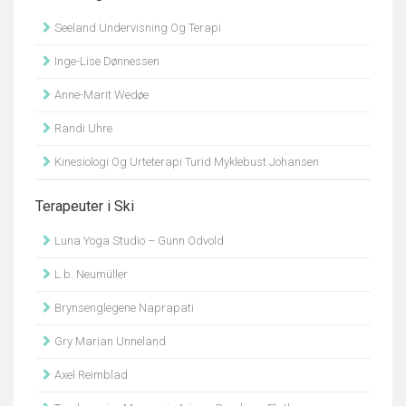
Seeland Undervisning Og Terapi
Inge-Lise Dønnessen
Anne-Marit Wedøe
Randi Uhre
Kinesiologi Og Urteterapi Turid Myklebust Johansen
Terapeuter i Ski
Luna Yoga Studio – Gunn Odvold
L.b. Neumüller
Brynsenglegene Naprapati
Gry Marian Unneland
Axel Reimblad