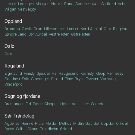
Leknes
Lødingen
Mosjøen
Narvik
Rana
Sandnessjøen
Sortland
Vefsn
Vågan
Vestvågøy
Oppland
Brandbu
Gjøvik
Gran
Lillehammer
Lunner
Nord-Aurdal
Otta
Ringebu
Søndre Land
Sør-Aurdal
Vestre Toten
Østre Toten
Oslo
Oslo
Rogaland
Eigersund
Finnøy
Gjesdal
Hå
Haugesund
Karmøy
Klepp
Rennesøy
Sandnes
Sola
Stavanger
Strand
Time
Bryne
Tysvær
Varhaug
Vindafjord
Sogn og fjordane
Bremanger
Eid
Førde
Gloppen
Hyllestad
Luster
Sogndal
Sør-Trøndelag
Agdenes
Hemne
Hitra
Meldal
Melhus
Midtre Gauldal
Oppdal
Orkdal
Røros
Selbu
Skaun
Trondheim
Ørland