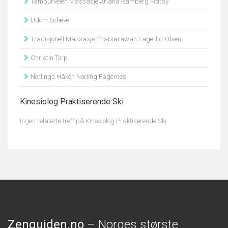
Tamburveien Massasje Ariana Ramberg Flatby
Udom Scheve
Tradisjonell Massasje Phatsarawan Fagerlid-Olsen
Christin Torp
Norlings Håkon Norling Fagernes
Kinesiolog Praktiserende Ski
Ingen relaterte treff på Kinesiolog Praktiserende Ski
Zenguiden.no
– Norges største