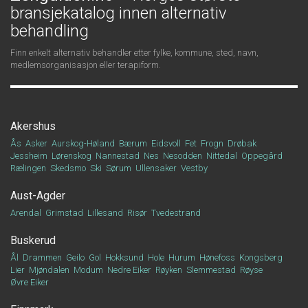
bransjekatalog innen alternativ
behandling
Finn enkelt alternativ behandler etter fylke, kommune, sted, navn,
medlemsorganisasjon eller terapiform.
Akershus
Ås
Asker
Aurskog-Høland
Bærum
Eidsvoll
Fet
Frogn
Drøbak
Jessheim
Lørenskog
Nannestad
Nes
Nesodden
Nittedal
Oppegård
Rælingen
Skedsmo
Ski
Sørum
Ullensaker
Vestby
Aust-Agder
Arendal
Grimstad
Lillesand
Risør
Tvedestrand
Buskerud
Ål
Drammen
Geilo
Gol
Hokksund
Hole
Hurum
Hønefoss
Kongsberg
Lier
Mjøndalen
Modum
Nedre Eiker
Røyken
Slemmestad
Røyse
Øvre Eiker