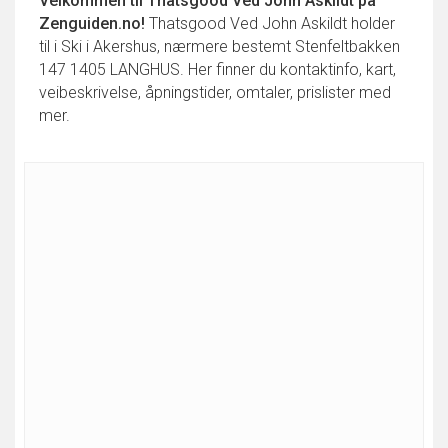
Velkommen til
Thatsgood Ved John Askildt
på
Zenguiden.no!
Thatsgood Ved John Askildt holder
til i Ski i Akershus, nærmere bestemt Stenfeltbakken
147 1405 LANGHUS. Her finner du kontaktinfo, kart,
veibeskrivelse, åpningstider, omtaler, prislister med
mer.