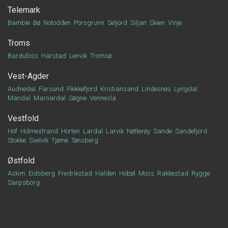
Telemark
Bamble
Bø
Notodden
Porsgrunn
Seljord
Siljan
Skien
Vinje
Troms
Bardufoss
Harstad
Lenvik
Tromsø
Vest-Agder
Audnedal
Farsund
Flekkefjord
Kristiansand
Lindesnes
Lyngdal
Mandal
Marnardal
Søgne
Vennesla
Vestfold
Hof
Holmestrand
Horten
Lardal
Larvik
Nøtterøy
Sande
Sandefjord
Stokke
Svelvik
Tjøme
Tønsberg
Østfold
Askim
Eidsberg
Fredrikstad
Halden
Hobøl
Moss
Rakkestad
Rygge
Sarpsborg