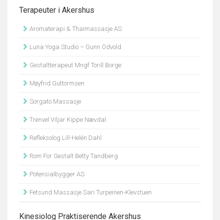
Terapeuter i Akershus
Aromaterapi & Thaimassasje AS
Luna Yoga Studio – Gunn Odvold
Gestaltterapeut Mngf Torill Borge
Møyfrid Guttormsen
Sorgato Massasje
Trenvel Viljar Kippe Nævdal
Refleksolog Lill-Helén Dahl
Rom For Gestalt Betty Tandberg
Potensialbygger AS
Fetsund Massasje Sari Turpeinen-Klevstuen
Kinesiolog Praktiserende Akershus