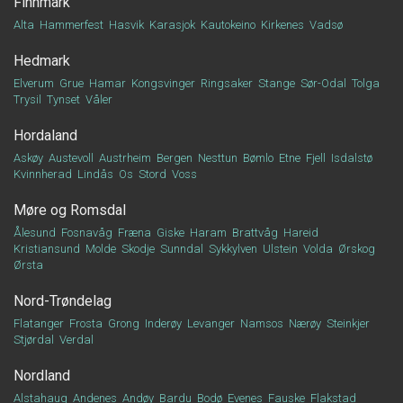
Finnmark
Alta
Hammerfest
Hasvik
Karasjok
Kautokeino
Kirkenes
Vadsø
Hedmark
Elverum
Grue
Hamar
Kongsvinger
Ringsaker
Stange
Sør-Odal
Tolga
Trysil
Tynset
Våler
Hordaland
Askøy
Austevoll
Austrheim
Bergen
Nesttun
Bømlo
Etne
Fjell
Isdalstø
Kvinnherad
Lindås
Os
Stord
Voss
Møre og Romsdal
Ålesund
Fosnavåg
Fræna
Giske
Haram
Brattvåg
Hareid
Kristiansund
Molde
Skodje
Sunndal
Sykkylven
Ulstein
Volda
Ørskog
Ørsta
Nord-Trøndelag
Flatanger
Frosta
Grong
Inderøy
Levanger
Namsos
Nærøy
Steinkjer
Stjørdal
Verdal
Nordland
Alstahaug
Andenes
Andøy
Bardu
Bodø
Evenes
Fauske
Flakstad