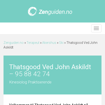
Meny
Zenguiden.no
»
Terapeut
»
Akershus
»
Ski
»
Thatsgood Ved John
Askildt
Thatsgood Ved John Askildt
–
95 88 42 74
Kinesiolog Praktiserende