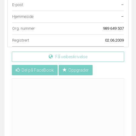
E-post
–
Hjemmeside
–
Org. nummer
989 649 507
Registrert
02.06.2009
Få veibeskrivelse
Del på FaceBook
Oppgrader