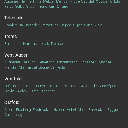
Agdenes
Hemne
Hitra
Meldal
Melhus
Midtre Gauldal
Oppdal
Orkdal
Røros
Selbu
Skaun
Trondheim
Ørland
Telemark
Bamble
Bø
Notodden
Porsgrunn
Seljord
Siljan
Skien
Vinje
Troms
Bardufoss
Harstad
Lenvik
Tromsø
Vest-Agder
Audnedal
Farsund
Flekkefjord
Kristiansand
Lindesnes
Lyngdal
Mandal
Marnardal
Søgne
Vennesla
Vestfold
Hof
Holmestrand
Horten
Lardal
Larvik
Nøtterøy
Sande
Sandefjord
Stokke
Svelvik
Tjøme
Tønsberg
Østfold
Askim
Eidsberg
Fredrikstad
Halden
Hobøl
Moss
Rakkestad
Rygge
Sarpsborg