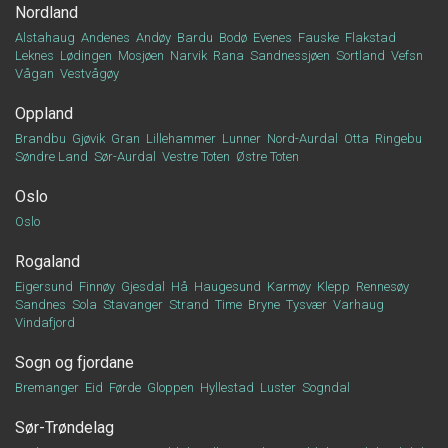
Nordland
Alstahaug
Andenes
Andøy
Bardu
Bodø
Evenes
Fauske
Flakstad
Leknes
Lødingen
Mosjøen
Narvik
Rana
Sandnessjøen
Sortland
Vefsn
Vågan
Vestvågøy
Oppland
Brandbu
Gjøvik
Gran
Lillehammer
Lunner
Nord-Aurdal
Otta
Ringebu
Søndre Land
Sør-Aurdal
Vestre Toten
Østre Toten
Oslo
Oslo
Rogaland
Eigersund
Finnøy
Gjesdal
Hå
Haugesund
Karmøy
Klepp
Rennesøy
Sandnes
Sola
Stavanger
Strand
Time
Bryne
Tysvær
Varhaug
Vindafjord
Sogn og fjordane
Bremanger
Eid
Førde
Gloppen
Hyllestad
Luster
Sogndal
Sør-Trøndelag