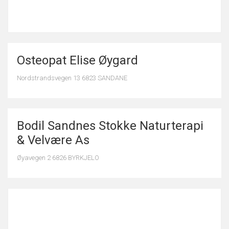
Osteopat Elise Øygard
Nordstrandsvegen 13 6823 SANDANE
Bodil Sandnes Stokke Naturterapi
& Velvære As
Øyavegen 2 6826 BYRKJELO