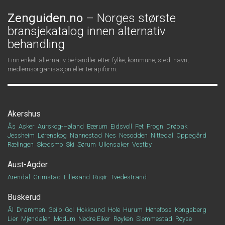
Zenguiden.no
– Norges største
bransjekatalog innen alternativ
behandling
Finn enkelt alternativ behandler etter fylke, kommune, sted, navn,
medlemsorganisasjon eller terapiform.
Akershus
Ås
Asker
Aurskog-Høland
Bærum
Eidsvoll
Fet
Frogn
Drøbak
Jessheim
Lørenskog
Nannestad
Nes
Nesodden
Nittedal
Oppegård
Rælingen
Skedsmo
Ski
Sørum
Ullensaker
Vestby
Aust-Agder
Arendal
Grimstad
Lillesand
Risør
Tvedestrand
Buskerud
Ål
Drammen
Geilo
Gol
Hokksund
Hole
Hurum
Hønefoss
Kongsberg
Lier
Mjøndalen
Modum
Nedre Eiker
Røyken
Slemmestad
Røyse