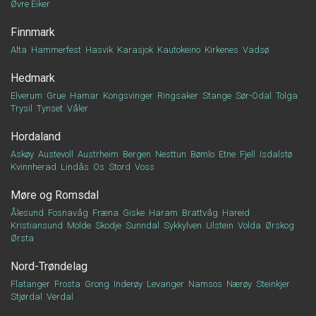
Øvre Eiker
Finnmark
Alta
Hammerfest
Hasvik
Karasjok
Kautokeino
Kirkenes
Vadsø
Hedmark
Elverum
Grue
Hamar
Kongsvinger
Ringsaker
Stange
Sør-Odal
Tolga
Trysil
Tynset
Våler
Hordaland
Askøy
Austevoll
Austrheim
Bergen
Nesttun
Bømlo
Etne
Fjell
Isdalstø
Kvinnherad
Lindås
Os
Stord
Voss
Møre og Romsdal
Ålesund
Fosnavåg
Fræna
Giske
Haram
Brattvåg
Hareid
Kristiansund
Molde
Skodje
Sunndal
Sykkylven
Ulstein
Volda
Ørskog
Ørsta
Nord-Trøndelag
Flatanger
Frosta
Grong
Inderøy
Levanger
Namsos
Nærøy
Steinkjer
Stjørdal
Verdal