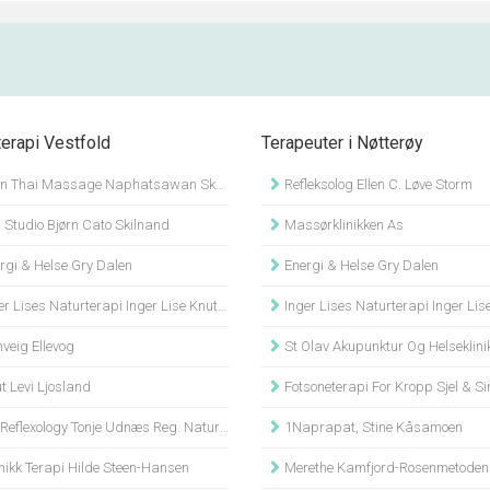
terapi Vestfold
Terapeuter i Nøtterøy
n Thai Massage Naphatsawan Skoie
Refleksolog Ellen C. Løve Storm
 Studio Bjørn Cato Skilnand
Massørklinikken As
rgi & Helse Gry Dalen
Energi & Helse Gry Dalen
r Lises Naturterapi Inger Lise Knutsen
Inger Lises Naturterapi Inger Lise K
veig Ellevog
St Olav Akupunktur Og Helseklinikk Erik Vinje
t Levi Ljosland
Fotsoneterapi For Kropp Sjel & Sinn Rita Hell
flexology Tonje Udnæs Reg. Naturterapeut Mnnh
1Naprapat, Stine Kåsamoen
nikk Terapi Hilde Steen-Hansen
Merethe Kamfjord-Rosenmetoden