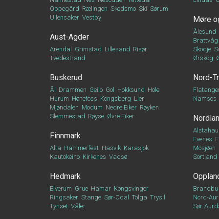
Oppegård
Rælingen
Skedsmo
Ski
Sørum
Ullensaker
Vestby
Møre o
Ålesund
Aust-Agder
Brattvåg
Arendal
Grimstad
Lillesand
Risør
Skodje
S
Tvedestrand
Ørskog
Buskerud
Nord-T
Ål
Drammen
Geilo
Gol
Hokksund
Hole
Flatange
Hurum
Hønefoss
Kongsberg
Lier
Namsos
Mjøndalen
Modum
Nedre Eiker
Røyken
Slemmestad
Røyse
Øvre Eiker
Nordla
Alstahau
Finnmark
Evenes
F
Alta
Hammerfest
Hasvik
Karasjok
Mosjøen
Kautokeino
Kirkenes
Vadsø
Sortland
Hedmark
Opplan
Elverum
Grue
Hamar
Kongsvinger
Brandbu
Ringsaker
Stange
Sør-Odal
Tolga
Trysil
Nord-Aur
Tynset
Våler
Sør-Aurd