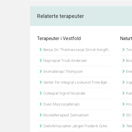
Relaterte terapeuter
Terapeuter i Vestfold
Natur
Benja Siri Thaimassasje Sirirat Kongthong Bjertnes
Twi
Naprapat Trudi Andersen
Bcs
Aromaterapi Thompson
Ene
Senter For Integral Livskunst Trine Bjørgan Høiberg
Inge
Osteopat Ingrid Nicander
Ran
Dues Massasjeterapi
Knu
Muskelterapeut Samuelsen
3D-Re
Svelvikmassøren Jørgen Frederik Scheel Haarstad
Tek