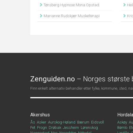
Tønsberg Hypnose Mona Opstad
Hei
Marianne Rudskjær Muskelterapi
Kri
Zenguiden.no
– Norges største b
Finn enkelt alternativ behandler etter fylke, kommune, sted, 
Akershus
Hordal
Ås
Asker
Aurskog-Høland
Bærum
Eidsvoll
Askøy
Au
Fet
Frogn
Drøbak
Jessheim
Lørenskog
Bømlo
Et
Nannestad
Nes
Nesodden
Nittedal
Lindås