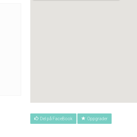
Del på FaceBook
Oppgrader