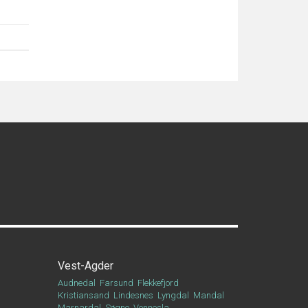
Vest-Agder
Audnedal
Farsund
Flekkefjord
Kristiansand
Lindesnes
Lyngdal
Mandal
Marnardal
Søgne
Vennesla