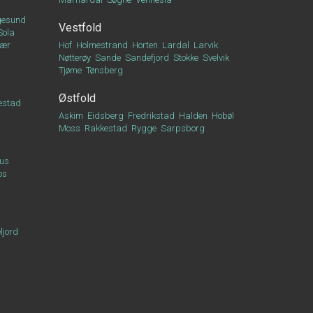
esund
Vestfold
Sola
vær
Hof
Holmestrand
Horten
Lardal
Larvik
Nøtterøy
Sande
Sandefjord
Stokke
Svelvik
Tjøme
Tønsberg
Østfold
estad
Askim
Eidsberg
Fredrikstad
Halden
Hobøl
Moss
Rakkestad
Rygge
Sarpsborg
us
os
ljord