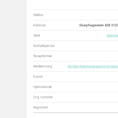
Telefon
Adresse
Skarphagaveien 42B 31
Sted
Nøtter
Kontaktperson
Terapiformer
Medlemsorg.
Norske Naturterapeuters Hovedo
E-post
Hjemmeside
Org. nummer
Registrert