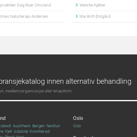
lpraktiker Dag Roar Omsland
Wenche Kjølner
stines Naturterapi Andersen
Mai Britt Østgård
ransjekatalog innen alternativ behandling
navn, medlemsorganisasjon eller terapiform.
and
Oslo
stevoll
Austrheim
Bergen
Nesttun
Oslo
ne
Fjell
Isdalstø
Kvinnherad
Os
Stord
Voss