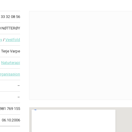
33 32 08 56
20 NØTTERØY
øy
/
Vestfold
Terje Varpe
Naturterapi
rganisasjon
–
–
981 769 155
06.10.2006