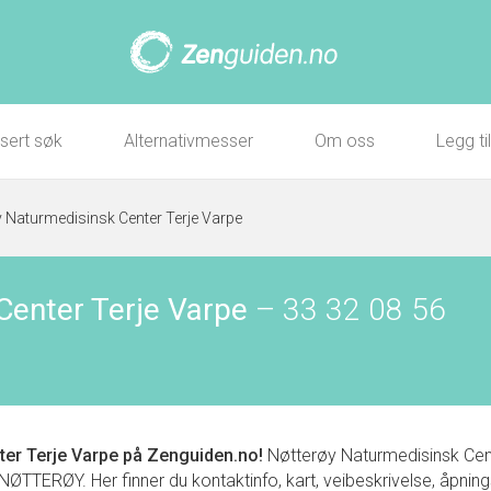
sert søk
Alternativmesser
Om oss
Legg ti
y Naturmedisinsk Center Terje Varpe
Center Terje Varpe
–
33 32 08 56
ter Terje Varpe
på Zenguiden.no!
Nøtterøy Naturmedisinsk Center
RØY. Her finner du kontaktinfo, kart, veibeskrivelse, åpningsti