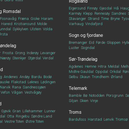
Rogaland
Eigersund
Finnøy
Gjesdal
Hå
Haug
g Romsdal
Karmøy
Klepp
Rennesøy
Sandnes
Fosnavåg
Fræna
Giske
Haram
Stavanger
Strand
Time
Bryne
Tys
Hareid
Kristiansund
Molde
Varhaug
Vindafjord
unndal
Sykkylven
Ulstein
Volda
Ørsta
Sogn og fjordane
Bremanger
Eid
Førde
Gloppen
Hyll
røndelag
Luster
Sogndal
r
Frosta
Grong
Inderøy
Levanger
Nærøy
Steinkjer
Stjørdal
Verdal
Sør-Trøndelag
Agdenes
Hemne
Hitra
Meldal
Melh
nd
Midtre Gauldal
Oppdal
Orkdal
Rør
g
Andenes
Andøy
Bardu
Bodø
Selbu
Skaun
Trondheim
Ørland
auske
Flakstad
Leknes
Lødingen
Narvik
Rana
Sandnessjøen
Telemark
Vefsn
Vågan
Vestvågøy
Bamble
Bø
Notodden
Porsgrunn
Se
Siljan
Skien
Vinje
d
Gjøvik
Gran
Lillehammer
Lunner
Troms
dal
Otta
Ringebu
Søndre Land
Bardufoss
Harstad
Lenvik
Tromsø
al
Vestre Toten
Østre Toten