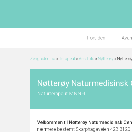
Forsiden
Avan
Zenguiden.no
»
Terapeut
»
Vestfold
»
Nøtterøy
»
Nøtterø
Nøtterøy Naturmedisinsk 
Naturterapeut MNNH
Velkommen til
Nøtterøy Naturmedisinsk Cen
nærmere bestemt Skarphagaveien 42B 3120 NØTTE