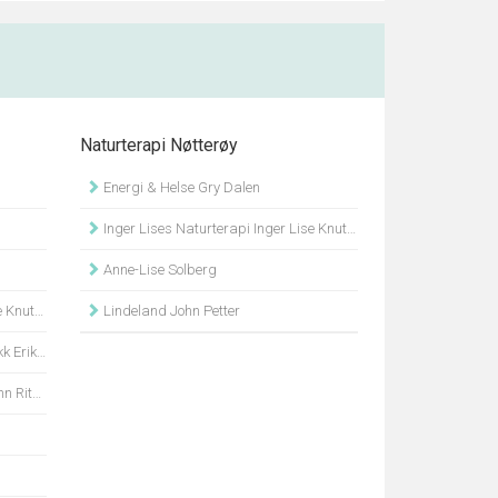
Naturterapi Nøtterøy
Energi & Helse Gry Dalen
Inger Lises Naturterapi Inger Lise Knutsen
Anne-Lise Solberg
nutsen
Lindeland John Petter
 Olbjørn
um Foyn