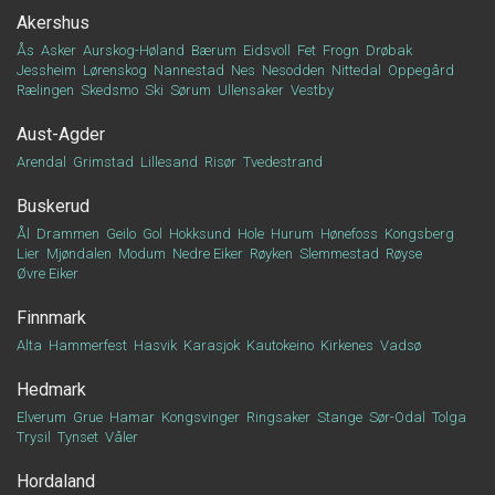
Akershus
Ås
Asker
Aurskog-Høland
Bærum
Eidsvoll
Fet
Frogn
Drøbak
Jessheim
Lørenskog
Nannestad
Nes
Nesodden
Nittedal
Oppegård
Rælingen
Skedsmo
Ski
Sørum
Ullensaker
Vestby
Aust-Agder
Arendal
Grimstad
Lillesand
Risør
Tvedestrand
Buskerud
Ål
Drammen
Geilo
Gol
Hokksund
Hole
Hurum
Hønefoss
Kongsberg
Lier
Mjøndalen
Modum
Nedre Eiker
Røyken
Slemmestad
Røyse
Øvre Eiker
Finnmark
Alta
Hammerfest
Hasvik
Karasjok
Kautokeino
Kirkenes
Vadsø
Hedmark
Elverum
Grue
Hamar
Kongsvinger
Ringsaker
Stange
Sør-Odal
Tolga
Trysil
Tynset
Våler
Hordaland