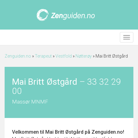
Meny
Zenguiden.no
»
Terapeut
»
Vestfold
»
Nøtterøy
»
Mai Britt Østgård
Mai Britt Østgård
–
33 32 29
00
Massør MNMF
Velkommen til
Mai Britt Østgård
på Zenguiden.no!