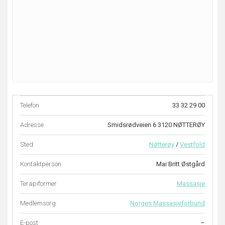
Telefon
33 32 29 00
Adresse
Smidsrødveien 6 3120 NØTTERØY
Sted
Nøtterøy
/
Vestfold
Kontaktperson
Mai Britt Østgård
Terapiformer
Massasje
Medlemsorg.
Norges Massasjeforbund
E-post
–