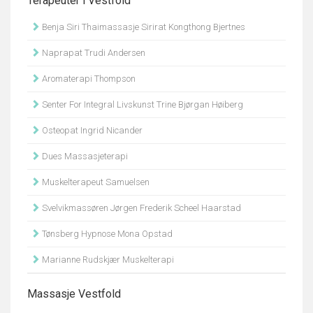
Terapeuter i Vestfold
Benja Siri Thaimassasje Sirirat Kongthong Bjertnes
Naprapat Trudi Andersen
Aromaterapi Thompson
Senter For Integral Livskunst Trine Bjørgan Høiberg
Osteopat Ingrid Nicander
Dues Massasjeterapi
Muskelterapeut Samuelsen
Svelvikmassøren Jørgen Frederik Scheel Haarstad
Tønsberg Hypnose Mona Opstad
Marianne Rudskjær Muskelterapi
Massasje Vestfold