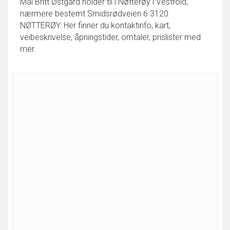
Mai Britt Østgård holder til i Nøtterøy i Vestfold,
nærmere bestemt Smidsrødveien 6 3120
NØTTERØY. Her finner du kontaktinfo, kart,
veibeskrivelse, åpningstider, omtaler, prislister med
mer.