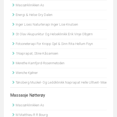
Massørklinikken As
Energi & Helse Gry Dalen
Inger Lises Naturterapi Inger Lise Knutsen
St Olav Akupunktur Og Helseklinikk Erik Vinje Olbjørn
Fotsoneterapi For Kropp Sjel & Sinn Rita Hellum Foyn
1Naprapat, Stine Kåsamoen
Merethe Kamfjord-Rosenmetoden
Wenche Kjølner
Tønsberg Muskel- Og Leddklinikk Naprapat Helle Ulltveit- Moe
Massasje Nøtterøy
Massørklinikken As
M Matthieu R R Bourg