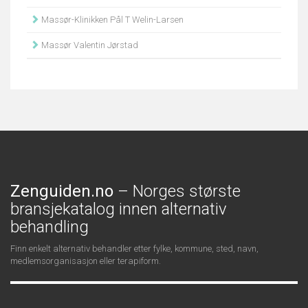
Massør-Klinikken Pål T Welin-Larsen
Massør Valentin Jørstad
Zenguiden.no
– Norges største
bransjekatalog innen alternativ
behandling
Finn enkelt alternativ behandler etter fylke, kommune, sted, navn,
medlemsorganisasjon eller terapiform.