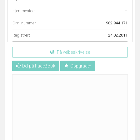
Hjemmeside
–
Org. nummer
982 944 171
Registrert
24.02.2011
Få veibeskrivelse
Del på FaceBook
Oppgrader