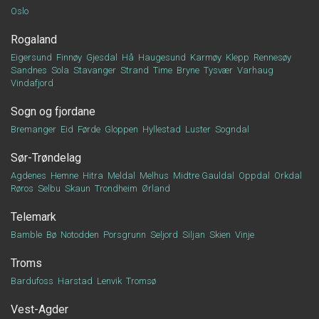
Oslo
Rogaland
Eigersund
Finnøy
Gjesdal
Hå
Haugesund
Karmøy
Klepp
Rennesøy
Sandnes
Sola
Stavanger
Strand
Time
Bryne
Tysvær
Varhaug
Vindafjord
Sogn og fjordane
Bremanger
Eid
Førde
Gloppen
Hyllestad
Luster
Sogndal
Sør-Trøndelag
Agdenes
Hemne
Hitra
Meldal
Melhus
Midtre Gauldal
Oppdal
Orkdal
Røros
Selbu
Skaun
Trondheim
Ørland
Telemark
Bamble
Bø
Notodden
Porsgrunn
Seljord
Siljan
Skien
Vinje
Troms
Bardufoss
Harstad
Lenvik
Tromsø
Vest-Agder