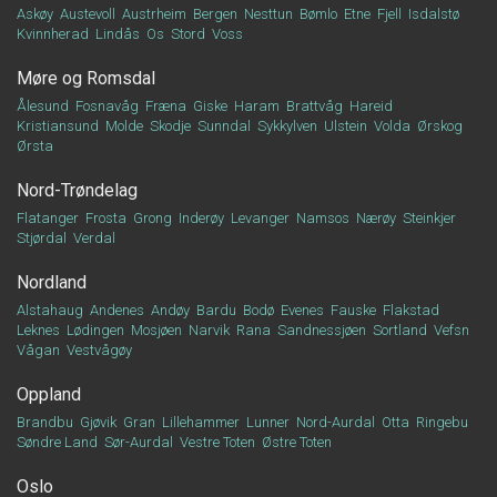
Askøy
Austevoll
Austrheim
Bergen
Nesttun
Bømlo
Etne
Fjell
Isdalstø
Kvinnherad
Lindås
Os
Stord
Voss
Møre og Romsdal
Ålesund
Fosnavåg
Fræna
Giske
Haram
Brattvåg
Hareid
Kristiansund
Molde
Skodje
Sunndal
Sykkylven
Ulstein
Volda
Ørskog
Ørsta
Nord-Trøndelag
Flatanger
Frosta
Grong
Inderøy
Levanger
Namsos
Nærøy
Steinkjer
Stjørdal
Verdal
Nordland
Alstahaug
Andenes
Andøy
Bardu
Bodø
Evenes
Fauske
Flakstad
Leknes
Lødingen
Mosjøen
Narvik
Rana
Sandnessjøen
Sortland
Vefsn
Vågan
Vestvågøy
Oppland
Brandbu
Gjøvik
Gran
Lillehammer
Lunner
Nord-Aurdal
Otta
Ringebu
Søndre Land
Sør-Aurdal
Vestre Toten
Østre Toten
Oslo