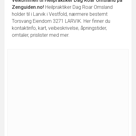
Velkommen til
Heilpraktiker Dag Roar Omsland
på
Zenguiden.no!
Heilpraktiker Dag Roar Omsland
holder til i Larvik i Vestfold, nærmere bestemt
Torsvang Eiendom 3271 LARVIK. Her finner du
kontaktinfo, kart, veibeskrivelse, åpningstider,
omtaler, prislister med mer.