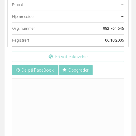
E-post
–
Hjemmeside
–
Org. nummer
982 764 645
Registrert
06.10.2006
Få veibeskrivelse
Del på FaceBook
Oppgrader