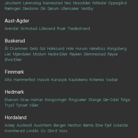
Jessheim
Lørenskog
Nannestad
Nes
Nesodden
Nittedal
Oppegård
Rælingen
Skedsmo
Ski
Sørum
Ullensaker
Vestby
Aust-Agder
Arendal
Grimstad
Lillesand
Risør
Tvedestrand
Buskerud
Ål
Drammen
Geilo
Gol
Hokksund
Hole
Hurum
Hønefoss
Kongsberg
Lier
Mjøndalen
Modum
Nedre Eiker
Røyken
Slemmestad
Røyse
Øvre Eiker
Finnmark
Alta
Hammerfest
Hasvik
Karasjok
Kautokeino
Kirkenes
Vadsø
Hedmark
Elverum
Grue
Hamar
Kongsvinger
Ringsaker
Stange
Sør-Odal
Tolga
Trysil
Tynset
Våler
Hordaland
Askøy
Austevoll
Austrheim
Bergen
Nesttun
Bømlo
Etne
Fjell
Isdalstø
Kvinnherad
Lindås
Os
Stord
Voss