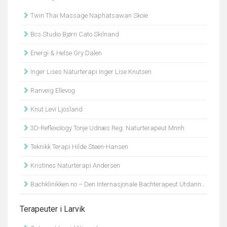
Twin Thai Massage Naphatsawan Skoie
Bcs Studio Bjørn Cato Skilnand
Energi & Helse Gry Dalen
Inger Lises Naturterapi Inger Lise Knutsen
Ranveig Ellevog
Knut Levi Ljosland
3D-Reflexology Tonje Udnæs Reg. Naturterapeut Mnnh
Teknikk Terapi Hilde Steen-Hansen
Kristines Naturterapi Andersen
Bachklinikken.no – Den Internasjonale Bachterapeut Utdannelse Gro Midthun
Terapeuter i Larvik