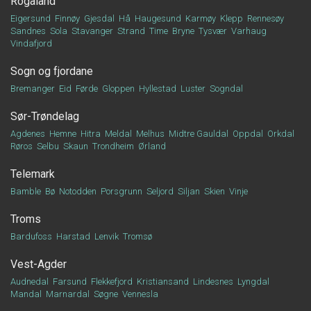
Rogaland
Eigersund
Finnøy
Gjesdal
Hå
Haugesund
Karmøy
Klepp
Rennesøy
Sandnes
Sola
Stavanger
Strand
Time
Bryne
Tysvær
Varhaug
Vindafjord
Sogn og fjordane
Bremanger
Eid
Førde
Gloppen
Hyllestad
Luster
Sogndal
Sør-Trøndelag
Agdenes
Hemne
Hitra
Meldal
Melhus
Midtre Gauldal
Oppdal
Orkdal
Røros
Selbu
Skaun
Trondheim
Ørland
Telemark
Bamble
Bø
Notodden
Porsgrunn
Seljord
Siljan
Skien
Vinje
Troms
Bardufoss
Harstad
Lenvik
Tromsø
Vest-Agder
Audnedal
Farsund
Flekkefjord
Kristiansand
Lindesnes
Lyngdal
Mandal
Marnardal
Søgne
Vennesla