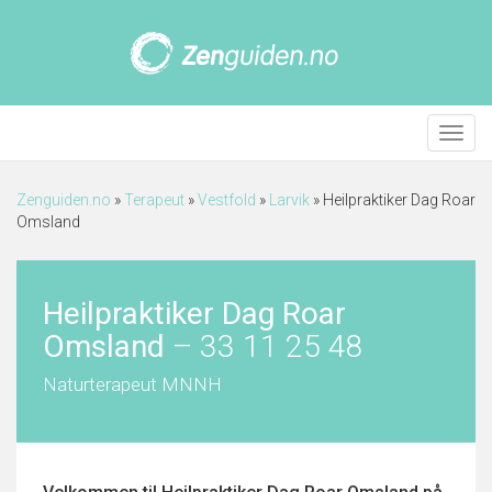
Meny
Zenguiden.no
»
Terapeut
»
Vestfold
»
Larvik
»
Heilpraktiker Dag Roar
Omsland
Heilpraktiker Dag Roar
Omsland
–
33 11 25 48
Naturterapeut MNNH