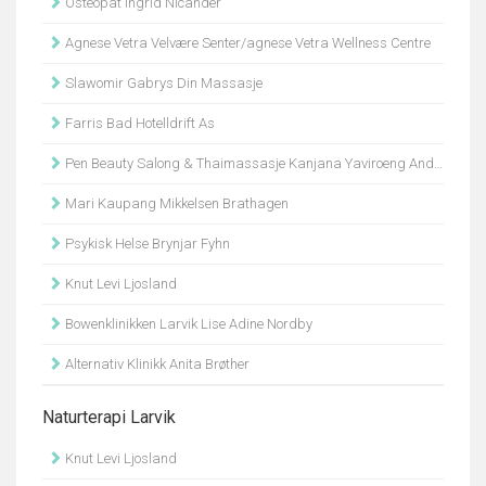
Osteopat Ingrid Nicander
Agnese Vetra Velvære Senter/agnese Vetra Wellness Centre
Slawomir Gabrys Din Massasje
Farris Bad Hotelldrift As
Pen Beauty Salong & Thaimassasje Kanjana Yaviroeng Andersen
Mari Kaupang Mikkelsen Brathagen
Psykisk Helse Brynjar Fyhn
Knut Levi Ljosland
Bowenklinikken Larvik Lise Adine Nordby
Alternativ Klinikk Anita Brøther
Naturterapi Larvik
Knut Levi Ljosland