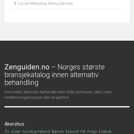
Larvik Reflexologi Ronny Eilertsen
Zenguiden.no
– Norges største
bransjekatalog innen alternativ
behandling
Finn enkelt alternativ behandler etter fylke, kommune, sted, navn,
medlemsorganisasjon eller terapiform.
Akershus
Ås
Asker
Aurskog-Høland
Bærum
Eidsvoll
Fet
Frogn
Drøbak