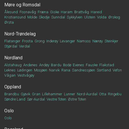
Møre og Romsdal
Ålesund
Fosnavåg
Fræna
Giske
Haram
Brattvåg
Hareid
Kristiansund
Molde
Skodje
Sunndal
Sykkylven
Ulstein
Volda
Ørskog
Ørsta
Nord-Trøndelag
Flatanger
Frosta
Grong
Inderøy
Levanger
Namsos
Nærøy
Steinkjer
Stjørdal
Verdal
Nordland
Alstahaug
Andenes
Andøy
Bardu
Bodø
Evenes
Fauske
Flakstad
Leknes
Lødingen
Mosjøen
Narvik
Rana
Sandnessjøen
Sortland
Vefsn
Vågan
Vestvågøy
Oppland
Brandbu
Gjøvik
Gran
Lillehammer
Lunner
Nord-Aurdal
Otta
Ringebu
Søndre Land
Sør-Aurdal
Vestre Toten
Østre Toten
Oslo
Oslo