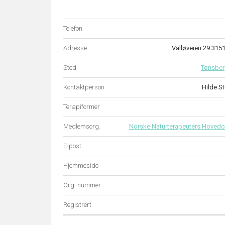
Telefon
Adresse
Valløveien 29 31
Sted
Tønsbe
Kontaktperson
Hilde S
Terapiformer
Medlemsorg.
Norske Naturterapeuters Hovedo
E-post
Hjemmeside
Org. nummer
Registrert