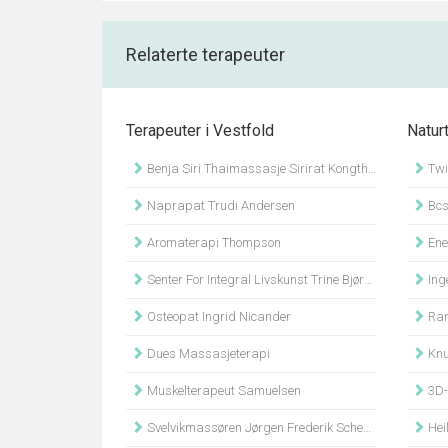
Relaterte terapeuter
Terapeuter i Vestfold
Natur
Benja Siri Thaimassasje Sirirat Kongthong Bjertnes
Twi
Naprapat Trudi Andersen
Bcs
Aromaterapi Thompson
Ene
Senter For Integral Livskunst Trine Bjørgan Høiberg
Inge
Osteopat Ingrid Nicander
Ran
Dues Massasjeterapi
Knu
Muskelterapeut Samuelsen
3D-Re
Svelvikmassøren Jørgen Frederik Scheel Haarstad
Hei