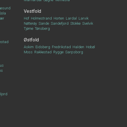
esund
Vestfold
Sola
vær
Hof
Holmestrand
Horten
Lardal
Larvik
Nøtterøy
Sande
Sandefjord
Stokke
Svelvik
Tjøme
Tønsberg
Østfold
estad
Askim
Eidsberg
Fredrikstad
Halden
Hobøl
Moss
Rakkestad
Rygge
Sarpsborg
us
os
ljord