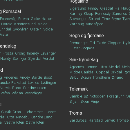
Rogaland
Eigersund
Finnøy
Gjesdal
Hå
Haug
g Romsdal
Karmøy
Klepp
Rennesøy
Sandnes
Fosnavåg
Fræna
Giske
Haram
Stavanger
Strand
Time
Bryne
Tys
Hareid
Kristiansund
Molde
Varhaug
Vindafjord
unndal
Sykkylven
Ulstein
Volda
Ørsta
Sogn og fjordane
Bremanger
Eid
Førde
Gloppen
Hyll
røndelag
Luster
Sogndal
r
Frosta
Grong
Inderøy
Levanger
Nærøy
Steinkjer
Stjørdal
Verdal
Sør-Trøndelag
Agdenes
Hemne
Hitra
Meldal
Melh
nd
Midtre Gauldal
Oppdal
Orkdal
Rør
g
Andenes
Andøy
Bardu
Bodø
Selbu
Skaun
Trondheim
Ørland
auske
Flakstad
Leknes
Lødingen
Narvik
Rana
Sandnessjøen
Telemark
Vefsn
Vågan
Vestvågøy
Bamble
Bø
Notodden
Porsgrunn
Se
Siljan
Skien
Vinje
d
Gjøvik
Gran
Lillehammer
Lunner
Troms
dal
Otta
Ringebu
Søndre Land
Bardufoss
Harstad
Lenvik
Tromsø
al
Vestre Toten
Østre Toten