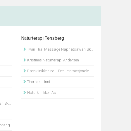
Naturterapi Tønsberg
Twin Thai Massage Naphatsawan Skoie
Kristines Naturterapi Andersen
Bachklinikken.no – Den Internasjonale Bachterapeut Utdannelse Gro Midthun
Thornæs Unni
Naturklinikken As
Skoie
mprang