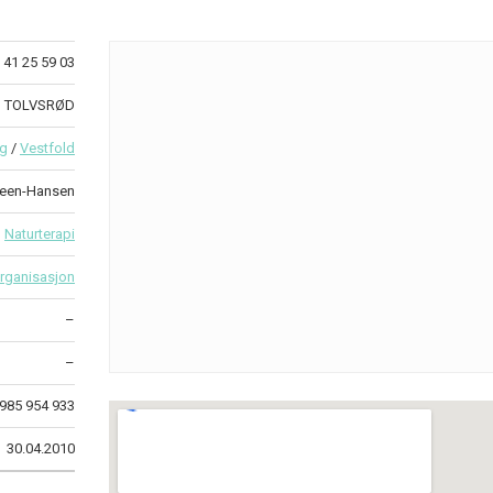
41 25 59 03
51 TOLVSRØD
rg
/
Vestfold
teen-Hansen
Naturterapi
rganisasjon
–
–
985 954 933
30.04.2010