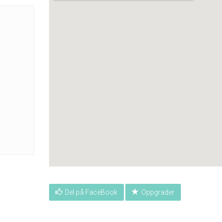
Del på FaceBook
Oppgrader