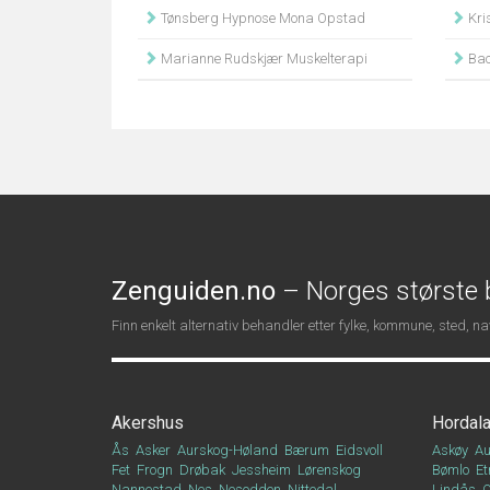
Tønsberg Hypnose Mona Opstad
Kri
Marianne Rudskjær Muskelterapi
Bachkli
Zenguiden.no
– Norges største b
Finn enkelt alternativ behandler etter fylke, kommune, sted, 
Akershus
Hordal
Ås
Asker
Aurskog-Høland
Bærum
Eidsvoll
Askøy
Au
Fet
Frogn
Drøbak
Jessheim
Lørenskog
Bømlo
Et
Nannestad
Nes
Nesodden
Nittedal
Lindås