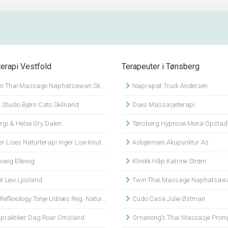
terapi Vestfold
Terapeuter i Tønsberg
n Thai Massage Naphatsawan Skoie
Naprapat Trudi Andersen
 Studio Bjørn Cato Skilnand
Dues Massasjeterapi
rgi & Helse Gry Dalen
Tønsberg Hypnose Mona Opstad
r Lises Naturterapi Inger Lise Knutsen
Asbjørnsen Akupunktur As
veig Ellevog
Klinikk Håp Katrine Strøm
t Levi Ljosland
Twin Thai Massage Naphatsawan 
flexology Tonje Udnæs Reg. Naturterapeut Mnnh
Cudo Casa Julie Østman
lpraktiker Dag Roar Omsland
Ornanong’s Thai Massasje Pro