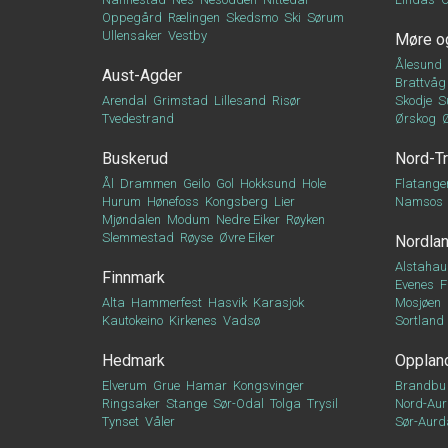
Oppegård
Rælingen
Skedsmo
Ski
Sørum
Ullensaker
Vestby
Møre o
Ålesund
Aust-Agder
Brattvåg
Arendal
Grimstad
Lillesand
Risør
Skodje
S
Tvedestrand
Ørskog
Buskerud
Nord-T
Ål
Drammen
Geilo
Gol
Hokksund
Hole
Flatange
Hurum
Hønefoss
Kongsberg
Lier
Namsos
Mjøndalen
Modum
Nedre Eiker
Røyken
Slemmestad
Røyse
Øvre Eiker
Nordla
Alstahau
Finnmark
Evenes
F
Alta
Hammerfest
Hasvik
Karasjok
Mosjøen
Kautokeino
Kirkenes
Vadsø
Sortland
Hedmark
Opplan
Elverum
Grue
Hamar
Kongsvinger
Brandbu
Ringsaker
Stange
Sør-Odal
Tolga
Trysil
Nord-Aur
Tynset
Våler
Sør-Aurd