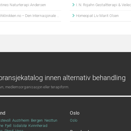
stines Naturterapi Andersen
I. N. Rojahn Gestaltterapi & Veile
nikken.no – Den Internasjonale Bachterapeut Utdannelse Gro Midthun
Homeopat Liv Marit Olsen
ransjekatalog innen alternativ behandling
navn, medlemsorganisasjon eller terapiform.
and
Oslo
stevoll
Austrheim
Bergen
Nesttun
Oslo
ne
Fjell
Isdalstø
Kvinnherad
Os
Stord
Voss