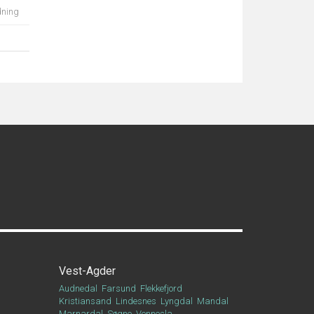
dning
Vest-Agder
Audnedal
Farsund
Flekkefjord
Kristiansand
Lindesnes
Lyngdal
Mandal
Marnardal
Søgne
Vennesla