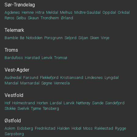
Sør-Trøndelag
Agdenes
Hemne
Hitra
Meldal
Melhus
Midtre Gauldal
Oppdal
Orkdal
Røros
Selbu
Skaun
Trondheim
Ørland
Telemark
Bamble
Bø
Notodden
Porsgrunn
Seljord
Siljan
Skien
Vinje
Troms
Bardufoss
Harstad
Lenvik
Tromsø
Vest-Agder
Audnedal
Farsund
Flekkefjord
Kristiansand
Lindesnes
Lyngdal
Mandal
Marnardal
Søgne
Vennesla
Vestfold
Hof
Holmestrand
Horten
Lardal
Larvik
Nøtterøy
Sande
Sandefjord
Stokke
Svelvik
Tjøme
Tønsberg
Østfold
Askim
Eidsberg
Fredrikstad
Halden
Hobøl
Moss
Rakkestad
Rygge
Sarpsborg