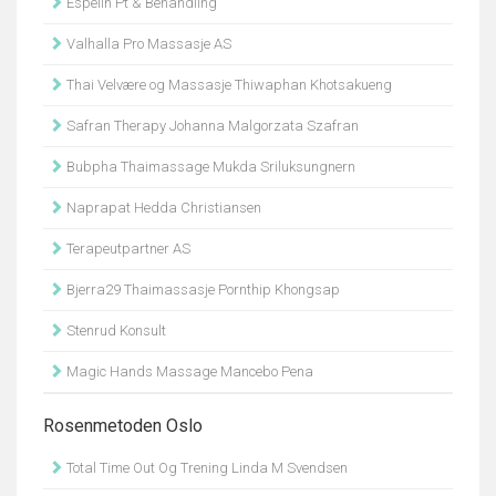
Espelin Pt & Behandling
Valhalla Pro Massasje AS
Thai Velvære og Massasje Thiwaphan Khotsakueng
Safran Therapy Johanna Malgorzata Szafran
Bubpha Thaimassage Mukda Sriluksungnern
Naprapat Hedda Christiansen
Terapeutpartner AS
Bjerra29 Thaimassasje Pornthip Khongsap
Stenrud Konsult
Magic Hands Massage Mancebo Pena
Rosenmetoden Oslo
Total Time Out Og Trening Linda M Svendsen