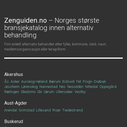
Zenguiden.no
– Norges største
bransjekatalog innen alternativ
behandling
Finn enkelt alternativ behandler etter fylke, kommune, sted, navn,
medlemsorganisasjon eller terapiform.
Akershus
Ås
Asker
Aurskog-Høland
Bærum
Eidsvoll
Fet
Frogn
Drøbak
Jessheim
Lørenskog
Nannestad
Nes
Nesodden
Nittedal
Oppegård
Rælingen
Skedsmo
Ski
Sørum
Ullensaker
Vestby
Aust-Agder
Arendal
Grimstad
Lillesand
Risør
Tvedestrand
Buskerud