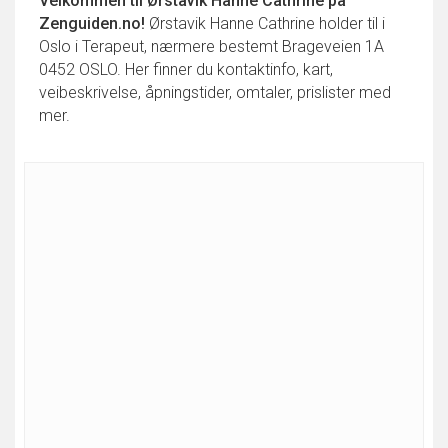
Velkommen til
Ørstavik Hanne Cathrine
på
Zenguiden.no!
Ørstavik Hanne Cathrine holder til i
Oslo i Terapeut, nærmere bestemt Brageveien 1A
0452 OSLO. Her finner du kontaktinfo, kart,
veibeskrivelse, åpningstider, omtaler, prislister med
mer.