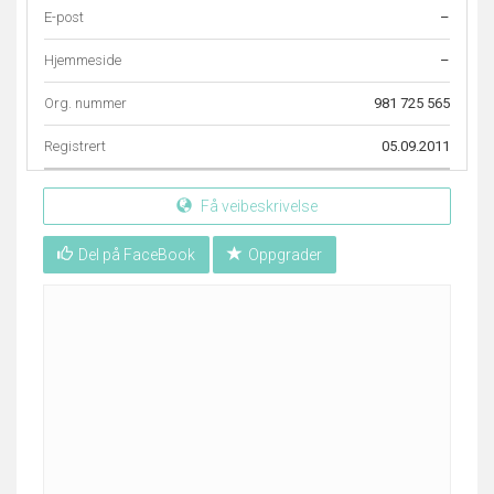
E-post
–
Hjemmeside
–
Org. nummer
981 725 565
Registrert
05.09.2011
Få veibeskrivelse
Del på FaceBook
Oppgrader