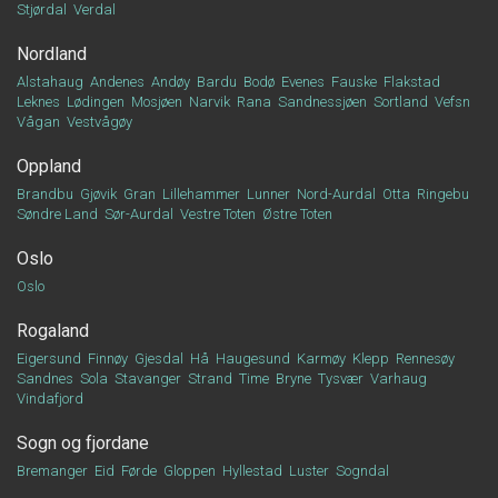
Stjørdal
Verdal
Nordland
Alstahaug
Andenes
Andøy
Bardu
Bodø
Evenes
Fauske
Flakstad
Leknes
Lødingen
Mosjøen
Narvik
Rana
Sandnessjøen
Sortland
Vefsn
Vågan
Vestvågøy
Oppland
Brandbu
Gjøvik
Gran
Lillehammer
Lunner
Nord-Aurdal
Otta
Ringebu
Søndre Land
Sør-Aurdal
Vestre Toten
Østre Toten
Oslo
Oslo
Rogaland
Eigersund
Finnøy
Gjesdal
Hå
Haugesund
Karmøy
Klepp
Rennesøy
Sandnes
Sola
Stavanger
Strand
Time
Bryne
Tysvær
Varhaug
Vindafjord
Sogn og fjordane
Bremanger
Eid
Førde
Gloppen
Hyllestad
Luster
Sogndal