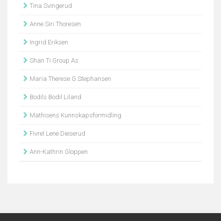
Tina Svingerud
Anne Siri Thoresen
Ingrid Eriksen
Shan Ti Group As
Maria Therese G Stephansen
Bodils Bodil Liland
Mathisens Kunnskapsformidling
Fivrel Lene Dieserud
Ann-Kathrin Gloppen