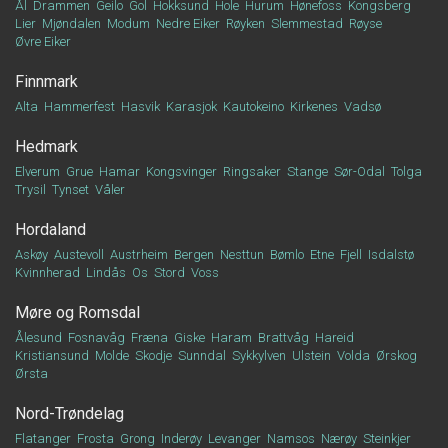
Ål
Drammen
Geilo
Gol
Hokksund
Hole
Hurum
Hønefoss
Kongsberg
Lier
Mjøndalen
Modum
Nedre Eiker
Røyken
Slemmestad
Røyse
Øvre Eiker
Finnmark
Alta
Hammerfest
Hasvik
Karasjok
Kautokeino
Kirkenes
Vadsø
Hedmark
Elverum
Grue
Hamar
Kongsvinger
Ringsaker
Stange
Sør-Odal
Tolga
Trysil
Tynset
Våler
Hordaland
Askøy
Austevoll
Austrheim
Bergen
Nesttun
Bømlo
Etne
Fjell
Isdalstø
Kvinnherad
Lindås
Os
Stord
Voss
Møre og Romsdal
Ålesund
Fosnavåg
Fræna
Giske
Haram
Brattvåg
Hareid
Kristiansund
Molde
Skodje
Sunndal
Sykkylven
Ulstein
Volda
Ørskog
Ørsta
Nord-Trøndelag
Flatanger
Frosta
Grong
Inderøy
Levanger
Namsos
Nærøy
Steinkjer