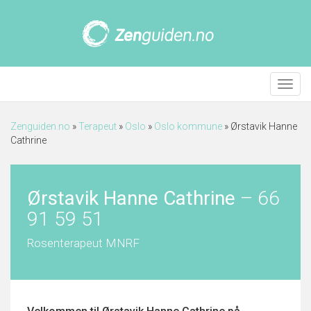
Meny
Zenguiden.no
»
Terapeut
»
Oslo
»
Oslo kommune
»
Ørstavik Hanne
Cathrine
Ørstavik Hanne Cathrine
–
66
91 59 51
Rosenterapeut MNRF