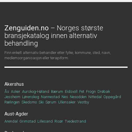
Zenguiden.no
– Norges største
bransjekatalog innen alternativ
behandling
Finn enkelt alternativ behandler etter fylke, kommune, sted, navn,
medlemsorganisasjon eller terapiform.
Akershus
Ås
Asker
Aurskog-Høland
Bærum
Eidsvoll
Fet
Frogn
Drøbak
Jessheim
Lørenskog
Nannestad
Nes
Nesodden
Nittedal
Oppegård
Rælingen
Skedsmo
Ski
Sørum
Ullensaker
Vestby
Aust-Agder
Arendal
Grimstad
Lillesand
Risør
Tvedestrand