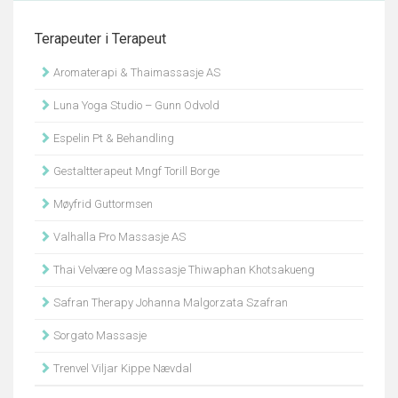
Terapeuter i Terapeut
Aromaterapi & Thaimassasje AS
Luna Yoga Studio – Gunn Odvold
Espelin Pt & Behandling
Gestaltterapeut Mngf Torill Borge
Møyfrid Guttormsen
Valhalla Pro Massasje AS
Thai Velvære og Massasje Thiwaphan Khotsakueng
Safran Therapy Johanna Malgorzata Szafran
Sorgato Massasje
Trenvel Viljar Kippe Nævdal