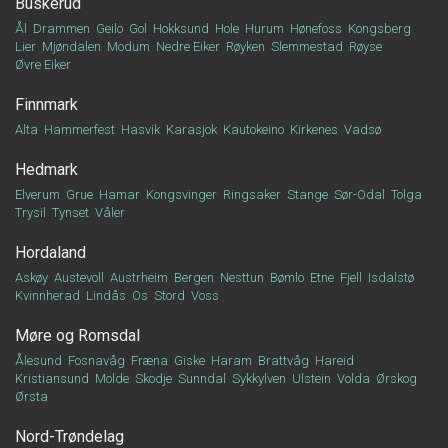
Buskerud
Ål
Drammen
Geilo
Gol
Hokksund
Hole
Hurum
Hønefoss
Kongsberg
Lier
Mjøndalen
Modum
Nedre Eiker
Røyken
Slemmestad
Røyse
Øvre Eiker
Finnmark
Alta
Hammerfest
Hasvik
Karasjok
Kautokeino
Kirkenes
Vadsø
Hedmark
Elverum
Grue
Hamar
Kongsvinger
Ringsaker
Stange
Sør-Odal
Tolga
Trysil
Tynset
Våler
Hordaland
Askøy
Austevoll
Austrheim
Bergen
Nesttun
Bømlo
Etne
Fjell
Isdalstø
Kvinnherad
Lindås
Os
Stord
Voss
Møre og Romsdal
Ålesund
Fosnavåg
Fræna
Giske
Haram
Brattvåg
Hareid
Kristiansund
Molde
Skodje
Sunndal
Sykkylven
Ulstein
Volda
Ørskog
Ørsta
Nord-Trøndelag