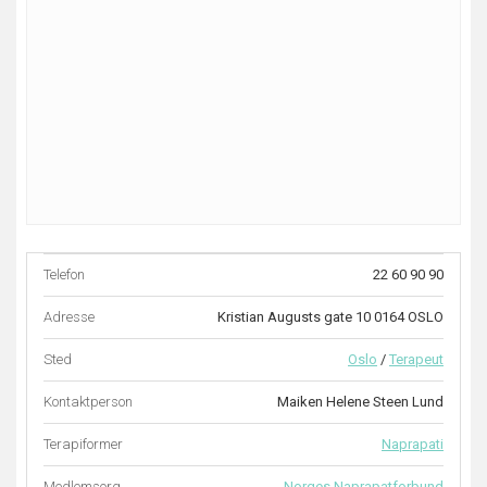
Telefon
22 60 90 90
Adresse
Kristian Augusts gate 10 0164 OSLO
Sted
Oslo
/
Terapeut
Kontaktperson
Maiken Helene Steen Lund
Terapiformer
Naprapati
Medlemsorg.
Norges Naprapatforbund