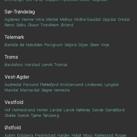
Sør-Trøndelag
Agdenes
Hemne
Hitra
Meldal
Melhus
Midtre Gauldal
Oppdal
Orkdal
Røros
Selbu
Skaun
Trondheim
Ørland
Telemark
Bamble
Bø
Notodden
Porsgrunn
Seljord
Siljan
Skien
Vinje
Troms
Bardufoss
Harstad
Lenvik
Tromsø
Vest-Agder
Audnedal
Farsund
Flekkefjord
Kristiansand
Lindesnes
Lyngdal
Mandal
Marnardal
Søgne
Vennesla
Vestfold
Hof
Holmestrand
Horten
Lardal
Larvik
Nøtterøy
Sande
Sandefjord
Stokke
Svelvik
Tjøme
Tønsberg
Østfold
Askim
Eidsberg
Fredrikstad
Halden
Hobøl
Moss
Rakkestad
Rygge