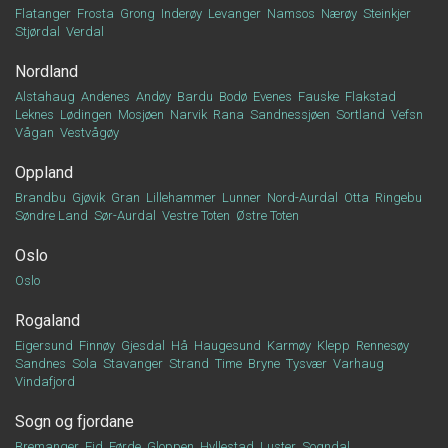
Flatanger
Frosta
Grong
Inderøy
Levanger
Namsos
Nærøy
Steinkjer
Stjørdal
Verdal
Nordland
Alstahaug
Andenes
Andøy
Bardu
Bodø
Evenes
Fauske
Flakstad
Leknes
Lødingen
Mosjøen
Narvik
Rana
Sandnessjøen
Sortland
Vefsn
Vågan
Vestvågøy
Oppland
Brandbu
Gjøvik
Gran
Lillehammer
Lunner
Nord-Aurdal
Otta
Ringebu
Søndre Land
Sør-Aurdal
Vestre Toten
Østre Toten
Oslo
Oslo
Rogaland
Eigersund
Finnøy
Gjesdal
Hå
Haugesund
Karmøy
Klepp
Rennesøy
Sandnes
Sola
Stavanger
Strand
Time
Bryne
Tysvær
Varhaug
Vindafjord
Sogn og fjordane
Bremanger
Eid
Førde
Gloppen
Hyllestad
Luster
Sogndal