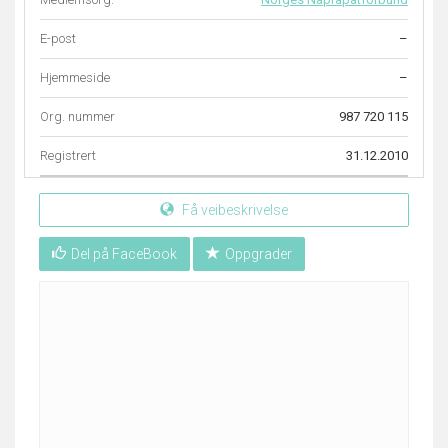
E-post
–
Hjemmeside
–
Org. nummer
987 720 115
Registrert
31.12.2010
Få veibeskrivelse
Del på FaceBook
Oppgrader