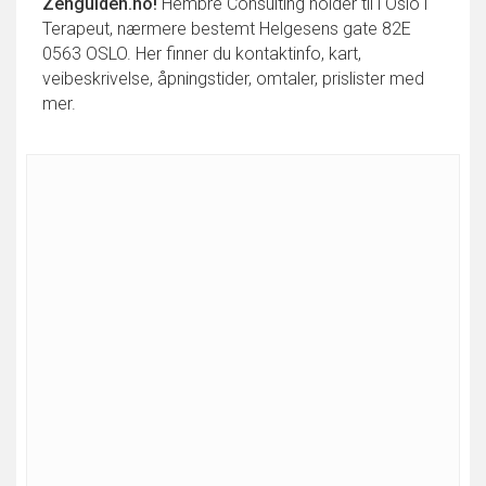
Zenguiden.no!
Hembre Consulting holder til i Oslo i
Terapeut, nærmere bestemt Helgesens gate 82E
0563 OSLO. Her finner du kontaktinfo, kart,
veibeskrivelse, åpningstider, omtaler, prislister med
mer.