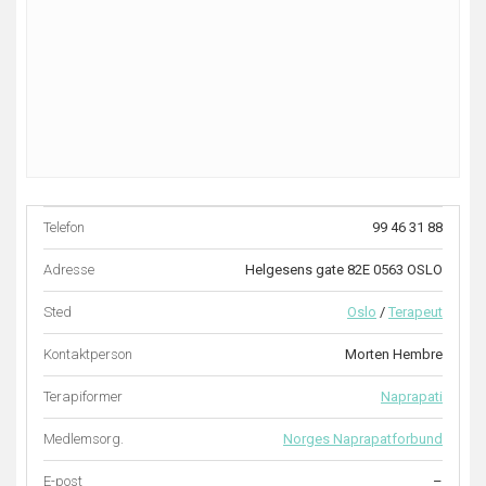
Telefon
99 46 31 88
Adresse
Helgesens gate 82E 0563 OSLO
Sted
Oslo
/
Terapeut
Kontaktperson
Morten Hembre
Terapiformer
Naprapati
Medlemsorg.
Norges Naprapatforbund
E-post
–