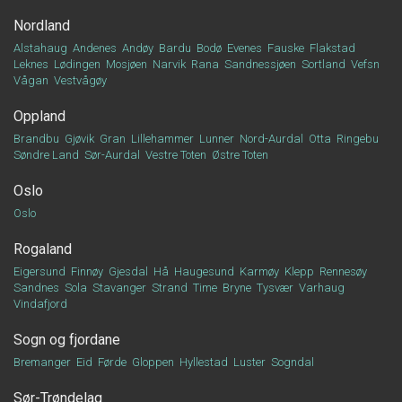
Nordland
Alstahaug
Andenes
Andøy
Bardu
Bodø
Evenes
Fauske
Flakstad
Leknes
Lødingen
Mosjøen
Narvik
Rana
Sandnessjøen
Sortland
Vefsn
Vågan
Vestvågøy
Oppland
Brandbu
Gjøvik
Gran
Lillehammer
Lunner
Nord-Aurdal
Otta
Ringebu
Søndre Land
Sør-Aurdal
Vestre Toten
Østre Toten
Oslo
Oslo
Rogaland
Eigersund
Finnøy
Gjesdal
Hå
Haugesund
Karmøy
Klepp
Rennesøy
Sandnes
Sola
Stavanger
Strand
Time
Bryne
Tysvær
Varhaug
Vindafjord
Sogn og fjordane
Bremanger
Eid
Førde
Gloppen
Hyllestad
Luster
Sogndal
Sør-Trøndelag