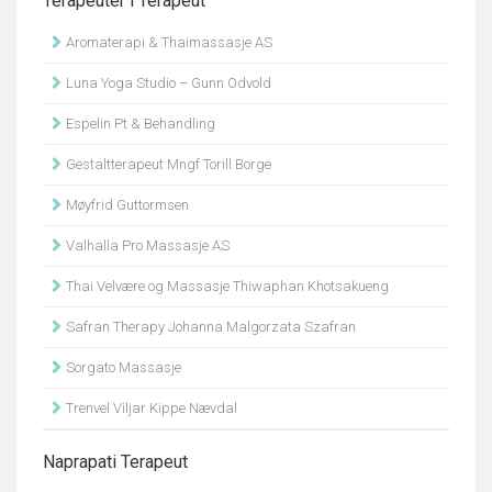
Terapeuter i Terapeut
Aromaterapi & Thaimassasje AS
Luna Yoga Studio – Gunn Odvold
Espelin Pt & Behandling
Gestaltterapeut Mngf Torill Borge
Møyfrid Guttormsen
Valhalla Pro Massasje AS
Thai Velvære og Massasje Thiwaphan Khotsakueng
Safran Therapy Johanna Malgorzata Szafran
Sorgato Massasje
Trenvel Viljar Kippe Nævdal
Naprapati Terapeut