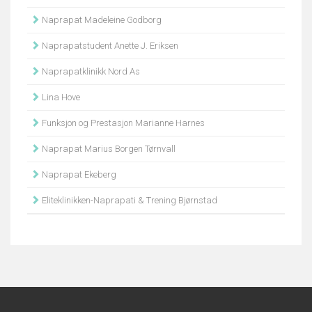
Naprapat Madeleine Godborg
Naprapatstudent Anette J. Eriksen
Naprapatklinikk Nord As
Lina Hove
Funksjon og Prestasjon Marianne Harnes
Naprapat Marius Borgen Tørnvall
Naprapat Ekeberg
Eliteklinikken-Naprapati & Trening Bjørnstad