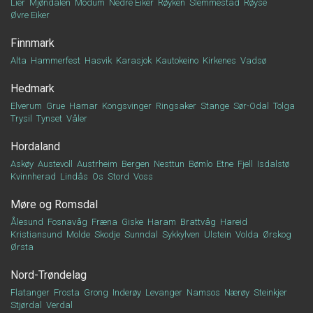
Lier
Mjøndalen
Modum
Nedre Eiker
Røyken
Slemmestad
Røyse
Øvre Eiker
Finnmark
Alta
Hammerfest
Hasvik
Karasjok
Kautokeino
Kirkenes
Vadsø
Hedmark
Elverum
Grue
Hamar
Kongsvinger
Ringsaker
Stange
Sør-Odal
Tolga
Trysil
Tynset
Våler
Hordaland
Askøy
Austevoll
Austrheim
Bergen
Nesttun
Bømlo
Etne
Fjell
Isdalstø
Kvinnherad
Lindås
Os
Stord
Voss
Møre og Romsdal
Ålesund
Fosnavåg
Fræna
Giske
Haram
Brattvåg
Hareid
Kristiansund
Molde
Skodje
Sunndal
Sykkylven
Ulstein
Volda
Ørskog
Ørsta
Nord-Trøndelag
Flatanger
Frosta
Grong
Inderøy
Levanger
Namsos
Nærøy
Steinkjer
Stjørdal
Verdal