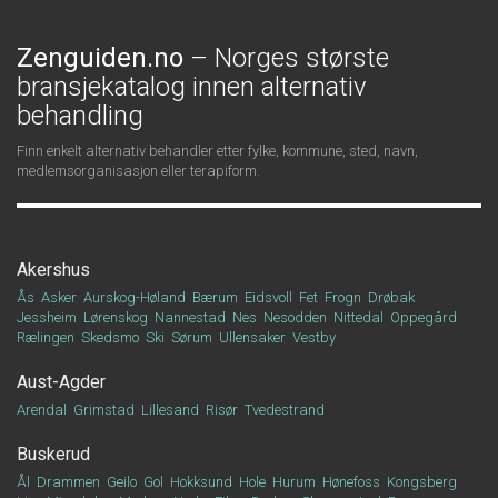
Zenguiden.no
– Norges største
bransjekatalog innen alternativ
behandling
Finn enkelt alternativ behandler etter fylke, kommune, sted, navn,
medlemsorganisasjon eller terapiform.
Akershus
Ås
Asker
Aurskog-Høland
Bærum
Eidsvoll
Fet
Frogn
Drøbak
Jessheim
Lørenskog
Nannestad
Nes
Nesodden
Nittedal
Oppegård
Rælingen
Skedsmo
Ski
Sørum
Ullensaker
Vestby
Aust-Agder
Arendal
Grimstad
Lillesand
Risør
Tvedestrand
Buskerud
Ål
Drammen
Geilo
Gol
Hokksund
Hole
Hurum
Hønefoss
Kongsberg