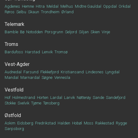
Agdenes
Hemne
Hitra
Meldal
Melhus
Midtre Gauldal
Oppdal
Orkdal
Røros
Selbu
Skaun
Trondheim
Ørland
Telemark
Bamble
Bø
Notodden
Porsgrunn
Seljord
Siljan
Skien
Vinje
Troms
Bardufoss
Harstad
Lenvik
Tromsø
Vest-Agder
Audnedal
Farsund
Flekkefjord
Kristiansand
Lindesnes
Lyngdal
Mandal
Marnardal
Søgne
Vennesla
Vestfold
Hof
Holmestrand
Horten
Lardal
Larvik
Nøtterøy
Sande
Sandefjord
Stokke
Svelvik
Tjøme
Tønsberg
Østfold
Askim
Eidsberg
Fredrikstad
Halden
Hobøl
Moss
Rakkestad
Rygge
Sarpsborg