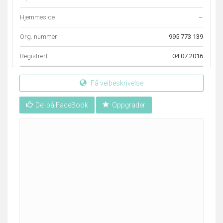
Hjemmeside
–
Org. nummer
995 773 139
Registrert
04.07.2016
Få veibeskrivelse
Del på FaceBook
Oppgrader