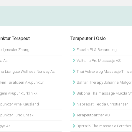
nktur Terapeut
Terapeuter i Oslo
setjenester Zhang
Espelin Pt & Behandling
ta As
Valhalla Pro Massasje AS
na Liangtse Wellness Norway As
Thai Velvære og Massasje Thiwaphan Khot
kim Taraldsen Akupunktur
Safran Therapy Johanna Malgorzata S
gem Akupunkturklinikk
Bubpha Thaimassage Mukda Sriluksu
punktør Arne Kausland
Naprapat Hedda Christiansen
punktør Turid Brask
Terapeutpartner AS
øye As
Bjerra29 Thaimassasje Pornthip Kho