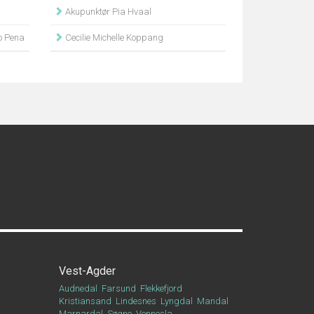
Akupunktør Pia Hvaal
 Pena
Cecilie Michelle Koppang
Vest-Agder
Audnedal
Farsund
Flekkefjord
Kristiansand
Lindesnes
Lyngdal
Mandal
Marnardal
Søgne
Vennesla