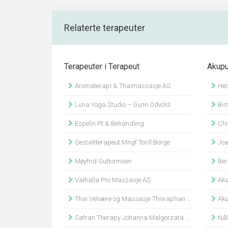
Relaterte terapeuter
Terapeuter i Terapeut
Akupu
Aromaterapi & Thaimassasje AS
Hel
Luna Yoga Studio – Gunn Odvold
Bir
Espelin Pt & Behandling
Chi
Gestaltterapeut Mngf Torill Borge
Joa
Møyfrid Guttormsen
Ber
Valhalla Pro Massasje AS
Aku
Thai Velvære og Massasje Thiwaphan Khotsakueng
Aku
Safran Therapy Johanna Malgorzata Szafran
Nål