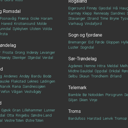
Rogaland
Eigersund
Finnøy
Gjesdal
Hå
Haug
g Romsdal
Karmøy
Klepp
Rennesøy
Sandnes
Fosnavåg
Fræna
Giske
Haram
Stavanger
Strand
Time
Bryne
Tys
Hareid
Kristiansund
Molde
Varhaug
Vindafjord
unndal
Sykkylven
Ulstein
Volda
Ørsta
Sogn og fjordane
Bremanger
Eid
Førde
Gloppen
Hyll
røndelag
Luster
Sogndal
r
Frosta
Grong
Inderøy
Levanger
Nærøy
Steinkjer
Stjørdal
Verdal
Sør-Trøndelag
Agdenes
Hemne
Hitra
Meldal
Melh
nd
Midtre Gauldal
Oppdal
Orkdal
Rør
g
Andenes
Andøy
Bardu
Bodø
Selbu
Skaun
Trondheim
Ørland
auske
Flakstad
Leknes
Lødingen
Narvik
Rana
Sandnessjøen
Telemark
Vefsn
Vågan
Vestvågøy
Bamble
Bø
Notodden
Porsgrunn
Se
Siljan
Skien
Vinje
d
Gjøvik
Gran
Lillehammer
Lunner
Troms
dal
Otta
Ringebu
Søndre Land
Bardufoss
Harstad
Lenvik
Tromsø
al
Vestre Toten
Østre Toten