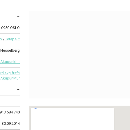
–
22 0950 OSLO
lo
/
Terapeut
e Hesselberg
Akupunktur
rdiavgiftsfri
Akupunktur
–
–
913 584 740
30.09.2014