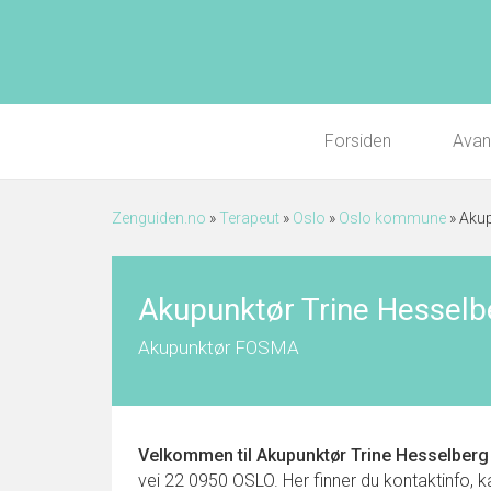
Forsiden
Avan
Zenguiden.no
»
Terapeut
»
Oslo
»
Oslo kommune
»
Akup
Akupunktør Trine Hesselb
Akupunktør FOSMA
Velkommen til
Akupunktør Trine Hesselberg
vei 22 0950 OSLO. Her finner du kontaktinfo, kar