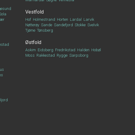
esund
Vestfold
Sola
vær
Hof
Holmestrand
Horten
Lardal
Larvik
Nøtterøy
Sande
Sandefjord
Stokke
Svelvik
Tjøme
Tønsberg
Østfold
estad
Askim
Eidsberg
Fredrikstad
Halden
Hobøl
Moss
Rakkestad
Rygge
Sarpsborg
us
os
ljord