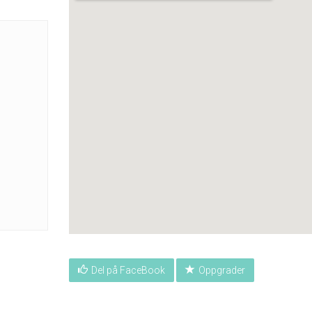
Del på FaceBook
Oppgrader