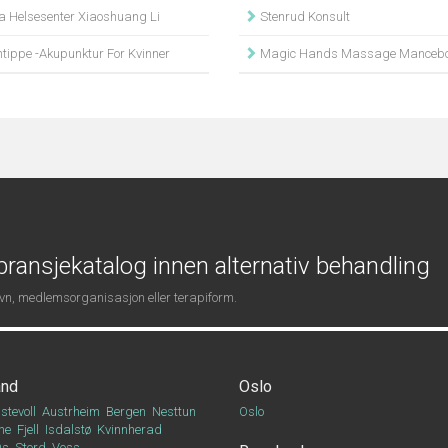
a Helsesenter Xiaoshuang Li
Stenrud Konsult
tippe -Akupunktur For Kvinner
Magic Hands Massage Mancebo
ransjekatalog innen alternativ behandling
navn, medlemsorganisasjon eller terapiform.
and
Oslo
stevoll
Austrheim
Bergen
Nesttun
Oslo
ne
Fjell
Isdalstø
Kvinnherad
Os
Stord
Voss