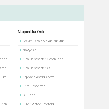
Akupunktur Oslo
Joakim Taraldsen Akupunktur
Nåløye As
sakueng
Kina Helsesenter Xiaoshuang Li
zafran
Kina Helsesenter As
ngnern
Koppang Astrid-Anette
Erika Hesselroth
Gill Bang
ngsap
Julie Kjølstad Jordfald