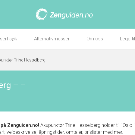
sert søk
Alternativmesser
Om oss
Legg ti
unktør Trine Hesselberg
erg
–
–
på Zenguiden.no!
Akupunktør Trine Hesselberg holder til i Osl
t, veibeskrivelse, åpningstider, omtaler, prislister med mer.