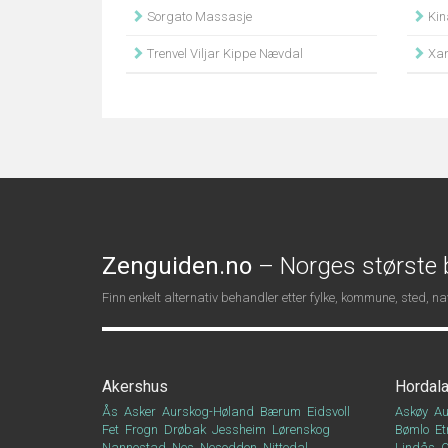
Sorgato Massasje
Kin
Trenvel Viljar Kippe Nævdal
Xan
Zenguiden.no
– Norges største b
Finn enkelt alternativ behandler etter fylke, kommune, sted, 
Akershus
Hordal
Ås
Asker
Aurskog-Høland
Bærum
Eidsvoll
Askøy
Au
Fet
Frogn
Drøbak
Jessheim
Lørenskog
Bømlo
Et
Nannestad
Nes
Nesodden
Nittedal
Lindås