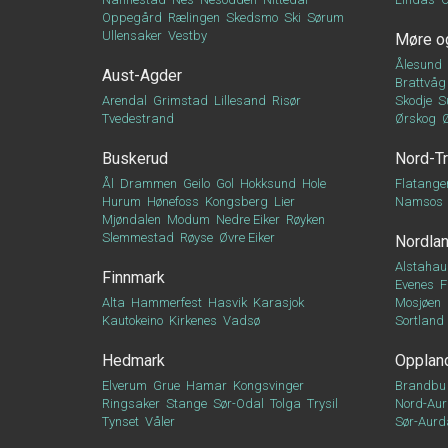
Oppegård
Rælingen
Skedsmo
Ski
Sørum
Ullensaker
Vestby
Møre o
Ålesund
Aust-Agder
Brattvåg
Arendal
Grimstad
Lillesand
Risør
Skodje
S
Tvedestrand
Ørskog
Buskerud
Nord-T
Ål
Drammen
Geilo
Gol
Hokksund
Hole
Flatange
Hurum
Hønefoss
Kongsberg
Lier
Namsos
Mjøndalen
Modum
Nedre Eiker
Røyken
Slemmestad
Røyse
Øvre Eiker
Nordla
Alstahau
Finnmark
Evenes
F
Alta
Hammerfest
Hasvik
Karasjok
Mosjøen
Kautokeino
Kirkenes
Vadsø
Sortland
Hedmark
Opplan
Elverum
Grue
Hamar
Kongsvinger
Brandbu
Ringsaker
Stange
Sør-Odal
Tolga
Trysil
Nord-Aur
Tynset
Våler
Sør-Aurd