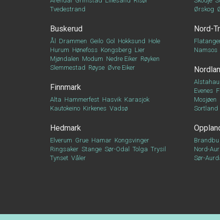
Arendal
Grimstad
Lillesand
Risør
Skodje
S
Tvedestrand
Ørskog
Buskerud
Nord-T
Ål
Drammen
Geilo
Gol
Hokksund
Hole
Flatange
Hurum
Hønefoss
Kongsberg
Lier
Namsos
Mjøndalen
Modum
Nedre Eiker
Røyken
Slemmestad
Røyse
Øvre Eiker
Nordla
Alstahau
Finnmark
Evenes
F
Alta
Hammerfest
Hasvik
Karasjok
Mosjøen
Kautokeino
Kirkenes
Vadsø
Sortland
Hedmark
Opplan
Elverum
Grue
Hamar
Kongsvinger
Brandbu
Ringsaker
Stange
Sør-Odal
Tolga
Trysil
Nord-Aur
Tynset
Våler
Sør-Aurd