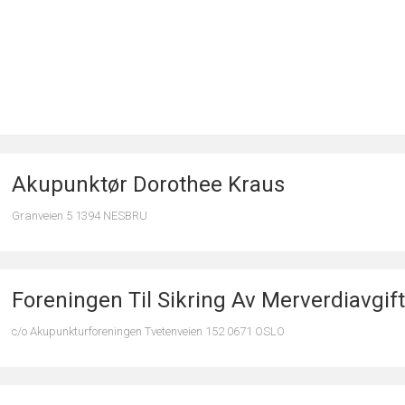
Akupunktør Dorothee Kraus
Granveien 5 1394 NESBRU
Foreningen Til Sikring Av Merverdiavgif
c/o Akupunkturforeningen Tvetenveien 152 0671 OSLO