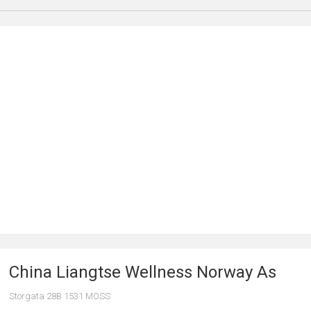
China Liangtse Wellness Norway As
Storgata 28B 1531 MOSS