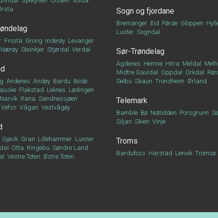
unndal
Sykkylven
Ulstein
Volda
Ørsta
Sogn og fjordane
Bremanger
Eid
Førde
Gloppen
Hyll
røndelag
Luster
Sogndal
r
Frosta
Grong
Inderøy
Levanger
Nærøy
Steinkjer
Stjørdal
Verdal
Sør-Trøndelag
Agdenes
Hemne
Hitra
Meldal
Melh
nd
Midtre Gauldal
Oppdal
Orkdal
Rør
g
Andenes
Andøy
Bardu
Bodø
Selbu
Skaun
Trondheim
Ørland
auske
Flakstad
Leknes
Lødingen
Narvik
Rana
Sandnessjøen
Telemark
Vefsn
Vågan
Vestvågøy
Bamble
Bø
Notodden
Porsgrunn
Se
Siljan
Skien
Vinje
d
Gjøvik
Gran
Lillehammer
Lunner
Troms
dal
Otta
Ringebu
Søndre Land
Bardufoss
Harstad
Lenvik
Tromsø
al
Vestre Toten
Østre Toten