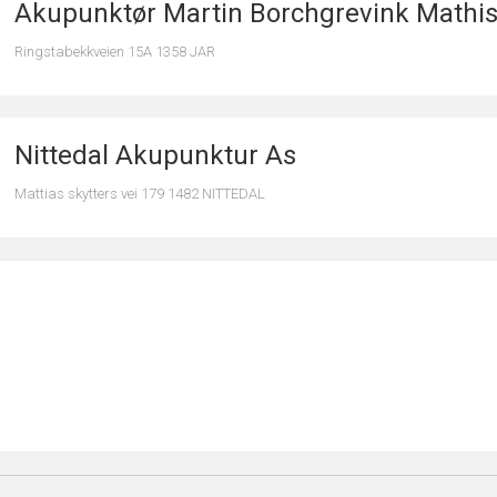
Akupunktør Martin Borchgrevink Mathi
Ringstabekkveien 15A 1358 JAR
Nittedal Akupunktur As
Mattias skytters vei 179 1482 NITTEDAL