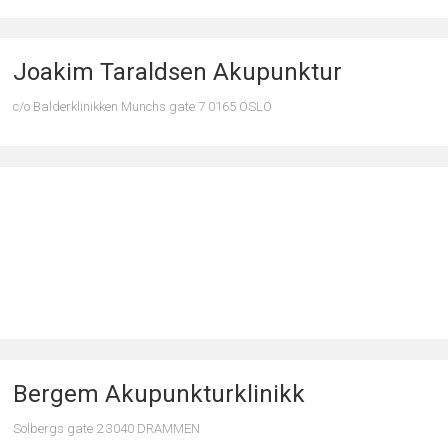
Joakim Taraldsen Akupunktur
c/o Balderklinikken Munchs gate 7 0165 OSLO
Bergem Akupunkturklinikk
Solbergs gate 2 3040 DRAMMEN