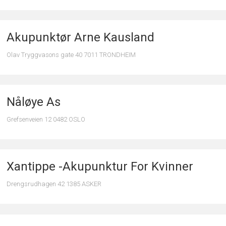
Akupunktør Arne Kausland
Olav Tryggvasons gate 40 7011 TRONDHEIM
Nåløye As
Grefsenveien 12 0482 OSLO
Xantippe -Akupunktur For Kvinner
Drengsrudhagen 42 1385 ASKER