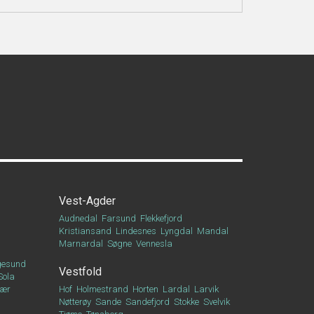
Vest-Agder
Audnedal
Farsund
Flekkefjord
Kristiansand
Lindesnes
Lyngdal
Mandal
Marnardal
Søgne
Vennesla
esund
Vestfold
Sola
vær
Hof
Holmestrand
Horten
Lardal
Larvik
Nøtterøy
Sande
Sandefjord
Stokke
Svelvik