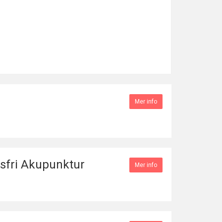
Mer info
tsfri Akupunktur
Mer info