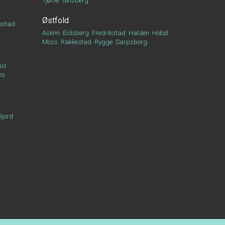
Tjøme
Tønsberg
Østfold
estad
Askim
Eidsberg
Fredrikstad
Halden
Hobøl
Moss
Rakkestad
Rygge
Sarpsborg
us
os
ljord