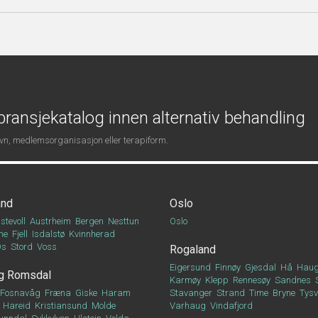
ransjekatalog innen alternativ behandling
navn, medlemsorganisasjon eller terapiform.
and
Oslo
stevoll
Austrheim
Bergen
Nesttun
Oslo
ne
Fjell
Isdalstø
Kvinnherad
Os
Stord
Voss
Rogaland
Eigersund
Finnøy
Gjesdal
Hå
Haug
g Romsdal
Karmøy
Klepp
Rennesøy
Sandnes
Fosnavåg
Fræna
Giske
Haram
Stavanger
Strand
Time
Bryne
Tys
Hareid
Kristiansund
Molde
Varhaug
Vindafjord