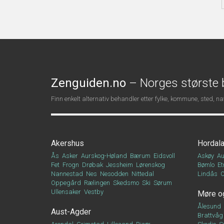
Zenguiden.no
– Norges største b
Finn enkelt alternativ behandler etter fylke, kommune, sted, 
Akershus
Hordal
Ås
Asker
Aurskog-Høland
Bærum
Eidsvoll
Askøy
Au
Fet
Frogn
Drøbak
Jessheim
Lørenskog
Bømlo
Et
Nannestad
Nes
Nesodden
Nittedal
Lindås
Oppegård
Rælingen
Skedsmo
Ski
Sørum
Ullensaker
Vestby
Møre o
Ålesund
Aust-Agder
Brattvåg