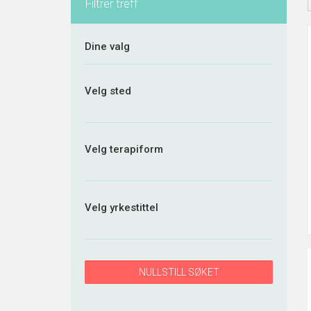
Filtrer treff
Dine valg
Velg sted
Velg terapiform
Velg yrkestittel
NULLSTILL SØKET