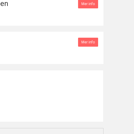
sen
Mer info
Mer info