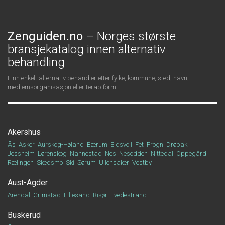
Zenguiden.no
– Norges største
bransjekatalog innen alternativ
behandling
Finn enkelt alternativ behandler etter fylke, kommune, sted, navn,
medlemsorganisasjon eller terapiform.
Akershus
Ås
Asker
Aurskog-Høland
Bærum
Eidsvoll
Fet
Frogn
Drøbak
Jessheim
Lørenskog
Nannestad
Nes
Nesodden
Nittedal
Oppegård
Rælingen
Skedsmo
Ski
Sørum
Ullensaker
Vestby
Aust-Agder
Arendal
Grimstad
Lillesand
Risør
Tvedestrand
Buskerud