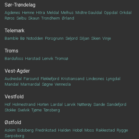
Sør-Trøndelag
Agdenes
Hemne
Hitra
Meldal
Melhus
Midtre Gauldal
Oppdal
Orkdal
Røros
Selbu
Skaun
Trondheim
Ørland
Telemark
Bamble
Bø
Notodden
Porsgrunn
Seljord
Siljan
Skien
Vinje
Troms
Bardufoss
Harstad
Lenvik
Tromsø
Vest-Agder
Audnedal
Farsund
Flekkefjord
Kristiansand
Lindesnes
Lyngdal
Mandal
Marnardal
Søgne
Vennesla
Vestfold
Hof
Holmestrand
Horten
Lardal
Larvik
Nøtterøy
Sande
Sandefjord
Stokke
Svelvik
Tjøme
Tønsberg
Østfold
Askim
Eidsberg
Fredrikstad
Halden
Hobøl
Moss
Rakkestad
Rygge
Sarpsborg