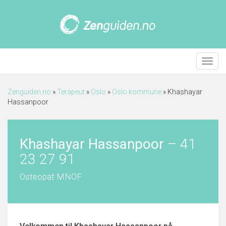
Meny
Zenguiden.no
»
Terapeut
»
Oslo
»
Oslo kommune
»
Khashayar
Hassanpoor
Khashayar Hassanpoor
–
41
23 27 91
Osteopat MNOF