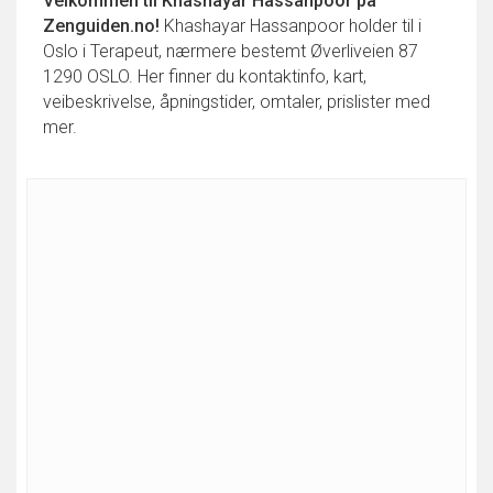
Velkommen til
Khashayar Hassanpoor
på
Zenguiden.no!
Khashayar Hassanpoor holder til i
Oslo i Terapeut, nærmere bestemt Øverliveien 87
1290 OSLO. Her finner du kontaktinfo, kart,
veibeskrivelse, åpningstider, omtaler, prislister med
mer.