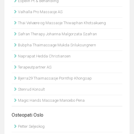
Espelin Pt & Behandling
Valhalla Pro Massasje AS
Thai Velvære og Massasje Thiwaphan Khotsakueng
Safran Therapy Johanna Malgorzata Szafran
Bubpha Thaimassage Mukda Sriluksungnern
Naprapat Hedda Christiansen
Terapeutpartner AS
Bjerra29 Thaimassasje Pornthip Khongsap
Stenrud Konsult
Magic Hands Massage Mancebo Pena
Osteopati Oslo
Petter Seljeskog