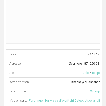
Telefon
41 23 27 91
Adresse
Øverliveien 87 1290 OSLO
Sted
Oslo
/
Terapeut
Kontaktperson
Khashayar Hassanpoor
Terapiformer
Osteopati
Medlemsorg.
Foreningen for Merverdiavgiftsfri Osteopatibehandling