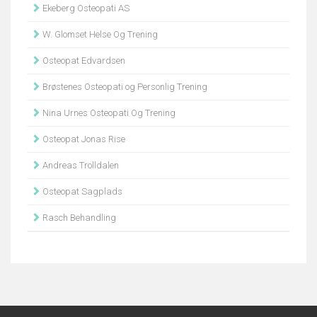
Ekeberg Osteopati AS
W. Glomset Helse Og Trening
Osteopat Edvardsen
Brøstenes Osteopati og Personlig Trening
Nina Urnes Osteopati Og Trening
Osteopat Jonas Rise
Andreas Trolldalen
Osteopat Sagplads
Rasch Behandling