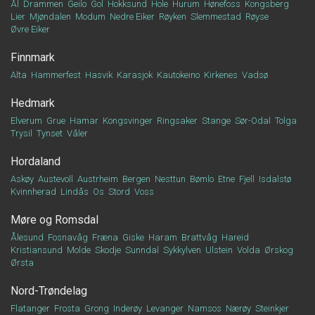
Ål
Drammen
Geilo
Gol
Hokksund
Hole
Hurum
Hønefoss
Kongsberg
Lier
Mjøndalen
Modum
Nedre Eiker
Røyken
Slemmestad
Røyse
Øvre Eiker
Finnmark
Alta
Hammerfest
Hasvik
Karasjok
Kautokeino
Kirkenes
Vadsø
Hedmark
Elverum
Grue
Hamar
Kongsvinger
Ringsaker
Stange
Sør-Odal
Tolga
Trysil
Tynset
Våler
Hordaland
Askøy
Austevoll
Austrheim
Bergen
Nesttun
Bømlo
Etne
Fjell
Isdalstø
Kvinnherad
Lindås
Os
Stord
Voss
Møre og Romsdal
Ålesund
Fosnavåg
Fræna
Giske
Haram
Brattvåg
Hareid
Kristiansund
Molde
Skodje
Sunndal
Sykkylven
Ulstein
Volda
Ørskog
Ørsta
Nord-Trøndelag
Flatanger
Frosta
Grong
Inderøy
Levanger
Namsos
Nærøy
Steinkjer