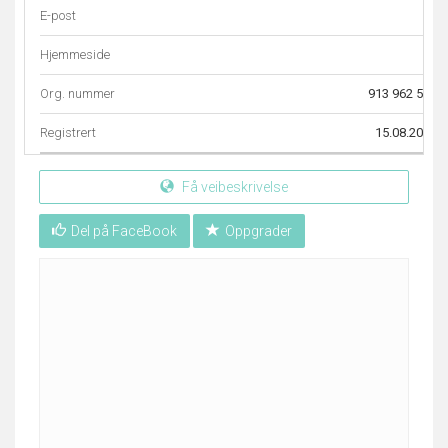
E-post
–
Hjemmeside
–
Org. nummer
913 962 567
Registrert
15.08.2014
Få veibeskrivelse
Del på FaceBook
Oppgrader