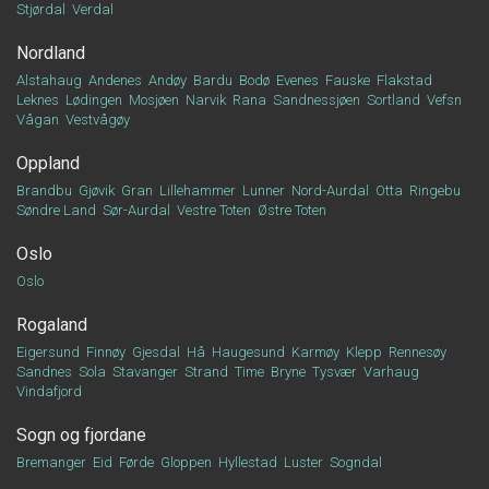
Stjørdal
Verdal
Nordland
Alstahaug
Andenes
Andøy
Bardu
Bodø
Evenes
Fauske
Flakstad
Leknes
Lødingen
Mosjøen
Narvik
Rana
Sandnessjøen
Sortland
Vefsn
Vågan
Vestvågøy
Oppland
Brandbu
Gjøvik
Gran
Lillehammer
Lunner
Nord-Aurdal
Otta
Ringebu
Søndre Land
Sør-Aurdal
Vestre Toten
Østre Toten
Oslo
Oslo
Rogaland
Eigersund
Finnøy
Gjesdal
Hå
Haugesund
Karmøy
Klepp
Rennesøy
Sandnes
Sola
Stavanger
Strand
Time
Bryne
Tysvær
Varhaug
Vindafjord
Sogn og fjordane
Bremanger
Eid
Førde
Gloppen
Hyllestad
Luster
Sogndal