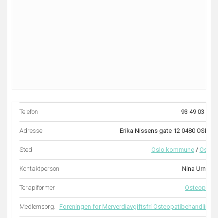
Telefon
93 49 03 13
Adresse
Erika Nissens gate 12 0480 OSLO
Sted
Oslo kommune
/
Oslo
Kontaktperson
Nina Urnes
Terapiformer
Osteopati
Medlemsorg.
Foreningen for Merverdiavgiftsfri Osteopatibehandling