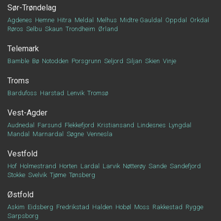
Sør-Trøndelag
Agdenes
Hemne
Hitra
Meldal
Melhus
Midtre Gauldal
Oppdal
Orkdal
Røros
Selbu
Skaun
Trondheim
Ørland
Telemark
Bamble
Bø
Notodden
Porsgrunn
Seljord
Siljan
Skien
Vinje
Troms
Bardufoss
Harstad
Lenvik
Tromsø
Vest-Agder
Audnedal
Farsund
Flekkefjord
Kristiansand
Lindesnes
Lyngdal
Mandal
Marnardal
Søgne
Vennesla
Vestfold
Hof
Holmestrand
Horten
Lardal
Larvik
Nøtterøy
Sande
Sandefjord
Stokke
Svelvik
Tjøme
Tønsberg
Østfold
Askim
Eidsberg
Fredrikstad
Halden
Hobøl
Moss
Rakkestad
Rygge
Sarpsborg