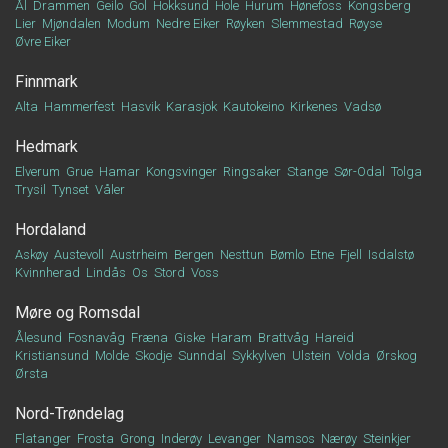
Ål
Drammen
Geilo
Gol
Hokksund
Hole
Hurum
Hønefoss
Kongsberg
Lier
Mjøndalen
Modum
Nedre Eiker
Røyken
Slemmestad
Røyse
Øvre Eiker
Finnmark
Alta
Hammerfest
Hasvik
Karasjok
Kautokeino
Kirkenes
Vadsø
Hedmark
Elverum
Grue
Hamar
Kongsvinger
Ringsaker
Stange
Sør-Odal
Tolga
Trysil
Tynset
Våler
Hordaland
Askøy
Austevoll
Austrheim
Bergen
Nesttun
Bømlo
Etne
Fjell
Isdalstø
Kvinnherad
Lindås
Os
Stord
Voss
Møre og Romsdal
Ålesund
Fosnavåg
Fræna
Giske
Haram
Brattvåg
Hareid
Kristiansund
Molde
Skodje
Sunndal
Sykkylven
Ulstein
Volda
Ørskog
Ørsta
Nord-Trøndelag
Flatanger
Frosta
Grong
Inderøy
Levanger
Namsos
Nærøy
Steinkjer