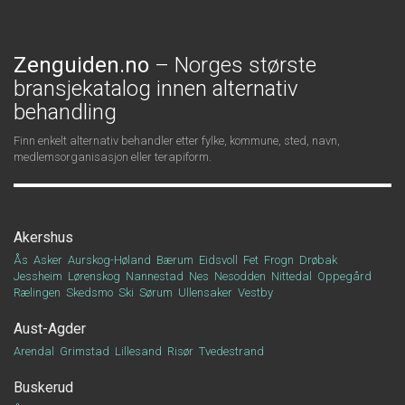
Zenguiden.no
– Norges største
bransjekatalog innen alternativ
behandling
Finn enkelt alternativ behandler etter fylke, kommune, sted, navn,
medlemsorganisasjon eller terapiform.
Akershus
Ås
Asker
Aurskog-Høland
Bærum
Eidsvoll
Fet
Frogn
Drøbak
Jessheim
Lørenskog
Nannestad
Nes
Nesodden
Nittedal
Oppegård
Rælingen
Skedsmo
Ski
Sørum
Ullensaker
Vestby
Aust-Agder
Arendal
Grimstad
Lillesand
Risør
Tvedestrand
Buskerud