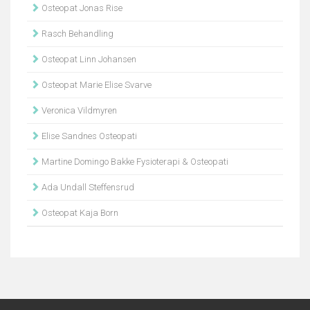
Osteopat Jonas Rise
Rasch Behandling
Osteopat Linn Johansen
Osteopat Marie Elise Svarve
Veronica Vildmyren
Elise Sandnes Osteopati
Martine Domingo Bakke Fysioterapi & Osteopati
Ada Undall Steffensrud
Osteopat Kaja Born