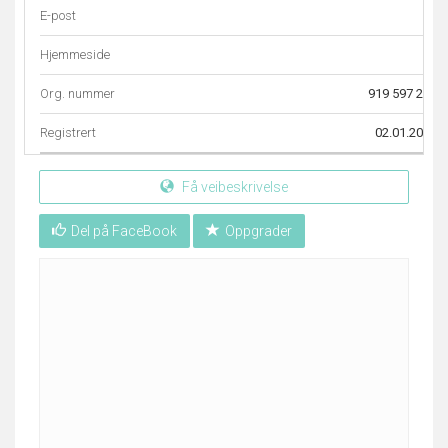
E-post
–
Hjemmeside
–
Org. nummer
919 597 224
Registrert
02.01.2018
Få veibeskrivelse
Del på FaceBook
Oppgrader