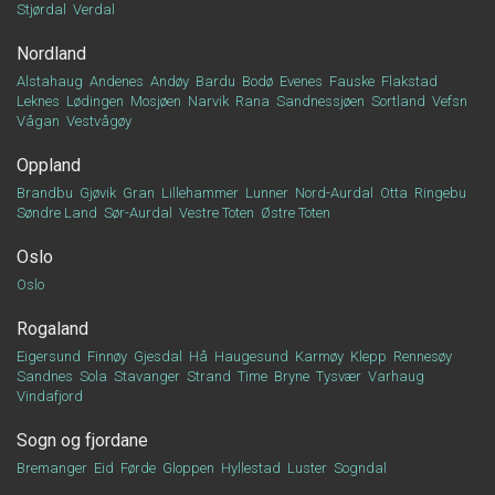
Stjørdal
Verdal
Nordland
Alstahaug
Andenes
Andøy
Bardu
Bodø
Evenes
Fauske
Flakstad
Leknes
Lødingen
Mosjøen
Narvik
Rana
Sandnessjøen
Sortland
Vefsn
Vågan
Vestvågøy
Oppland
Brandbu
Gjøvik
Gran
Lillehammer
Lunner
Nord-Aurdal
Otta
Ringebu
Søndre Land
Sør-Aurdal
Vestre Toten
Østre Toten
Oslo
Oslo
Rogaland
Eigersund
Finnøy
Gjesdal
Hå
Haugesund
Karmøy
Klepp
Rennesøy
Sandnes
Sola
Stavanger
Strand
Time
Bryne
Tysvær
Varhaug
Vindafjord
Sogn og fjordane
Bremanger
Eid
Førde
Gloppen
Hyllestad
Luster
Sogndal