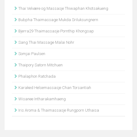
Thai Velvære og Massasje Thiwaphan Khotsakueng
Bubpha Thaimassage Mukda Sriluksungnern
Bjerra29 Thaimassasje Pornthip Khongsap
Sang Thai Massage Malai Nohr
Somjai Paulsen
Thaipory Satorn Mitchuen
Phalaphon Ratchada
Karaked Helsemassasje Chan Torsantiah
Wisanee Intharakamhaeng
Iris Aroma & Thaimassasje Rungporn Uthaisa