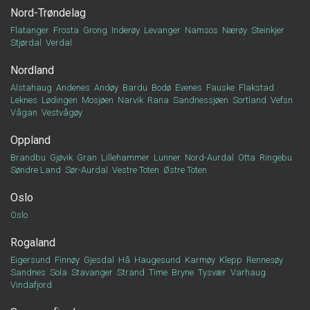
Nord-Trøndelag
Flatanger
Frosta
Grong
Inderøy
Levanger
Namsos
Nærøy
Steinkjer
Stjørdal
Verdal
Nordland
Alstahaug
Andenes
Andøy
Bardu
Bodø
Evenes
Fauske
Flakstad
Leknes
Lødingen
Mosjøen
Narvik
Rana
Sandnessjøen
Sortland
Vefsn
Vågan
Vestvågøy
Oppland
Brandbu
Gjøvik
Gran
Lillehammer
Lunner
Nord-Aurdal
Otta
Ringebu
Søndre Land
Sør-Aurdal
Vestre Toten
Østre Toten
Oslo
Oslo
Rogaland
Eigersund
Finnøy
Gjesdal
Hå
Haugesund
Karmøy
Klepp
Rennesøy
Sandnes
Sola
Stavanger
Strand
Time
Bryne
Tysvær
Varhaug
Vindafjord