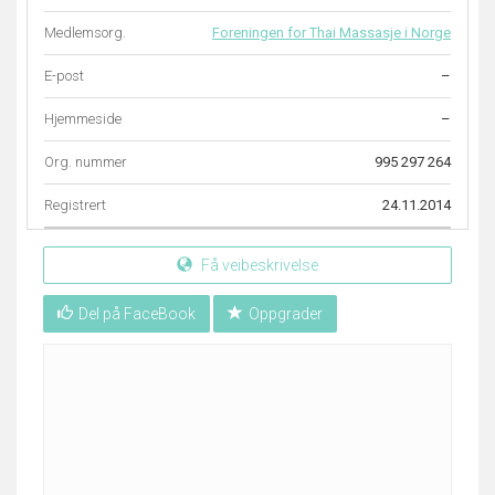
Medlemsorg.
Foreningen for Thai Massasje i Norge
E-post
–
Hjemmeside
–
Org. nummer
995 297 264
Registrert
24.11.2014
Få veibeskrivelse
Del på FaceBook
Oppgrader