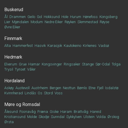
Buskerud
Ål
Drammen
Geilo
Gol
Hokksund
Hole
Hurum
Hønefoss
Kongsberg
Lier
Mjøndalen
Modum
Nedre Eiker
Røyken
Slemmestad
Røyse
Øvre Eiker
Finnmark
Alta
Hammerfest
Hasvik
Karasjok
Kautokeino
Kirkenes
Vadsø
Hedmark
Elverum
Grue
Hamar
Kongsvinger
Ringsaker
Stange
Sør-Odal
Tolga
Trysil
Tynset
Våler
Hordaland
Askøy
Austevoll
Austrheim
Bergen
Nesttun
Bømlo
Etne
Fjell
Isdalstø
Kvinnherad
Lindås
Os
Stord
Voss
Møre og Romsdal
Ålesund
Fosnavåg
Fræna
Giske
Haram
Brattvåg
Hareid
Kristiansund
Molde
Skodje
Sunndal
Sykkylven
Ulstein
Volda
Ørskog
Ørsta