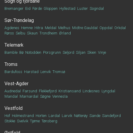
Sogn og fjordane
Bremanger
Eid
Førde
Gloppen
Hyllestad
Luster
Sogndal
Sør-Trøndelag
Agdenes
Hemne
Hitra
Meldal
Melhus
Midtre Gauldal
Oppdal
Orkdal
Røros
Selbu
Skaun
Trondheim
Ørland
Telemark
Bamble
Bø
Notodden
Porsgrunn
Seljord
Siljan
Skien
Vinje
Troms
Bardufoss
Harstad
Lenvik
Tromsø
Vest-Agder
Audnedal
Farsund
Flekkefjord
Kristiansand
Lindesnes
Lyngdal
Mandal
Marnardal
Søgne
Vennesla
Vestfold
Hof
Holmestrand
Horten
Lardal
Larvik
Nøtterøy
Sande
Sandefjord
Stokke
Svelvik
Tjøme
Tønsberg
Østfold