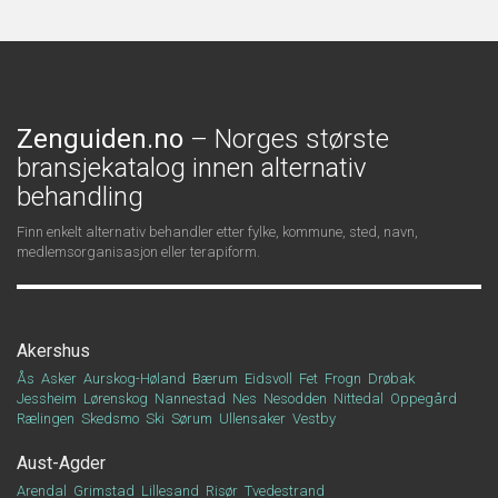
Zenguiden.no
– Norges største
bransjekatalog innen alternativ
behandling
Finn enkelt alternativ behandler etter fylke, kommune, sted, navn,
medlemsorganisasjon eller terapiform.
Akershus
Ås
Asker
Aurskog-Høland
Bærum
Eidsvoll
Fet
Frogn
Drøbak
Jessheim
Lørenskog
Nannestad
Nes
Nesodden
Nittedal
Oppegård
Rælingen
Skedsmo
Ski
Sørum
Ullensaker
Vestby
Aust-Agder
Arendal
Grimstad
Lillesand
Risør
Tvedestrand