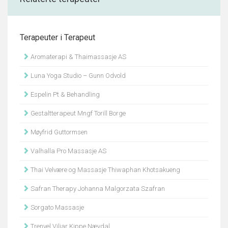
Terapeuter i Terapeut
Aromaterapi & Thaimassasje AS
Luna Yoga Studio – Gunn Odvold
Espelin Pt & Behandling
Gestaltterapeut Mngf Torill Borge
Møyfrid Guttormsen
Valhalla Pro Massasje AS
Thai Velvære og Massasje Thiwaphan Khotsakueng
Safran Therapy Johanna Malgorzata Szafran
Sorgato Massasje
Trenvel Viljar Kippe Nævdal