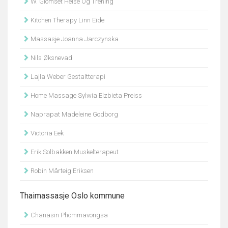
W. Glomset Helse Og Trening
Kitchen Therapy Linn Eide
Massasje Joanna Jarczynska
Nils Øksnevad
Lajla Weber Gestaltterapi
Home Massage Sylwia Elzbieta Preiss
Naprapat Madeleine Godborg
Victoria Eek
Erik Solbakken Muskelterapeut
Robin Mårteig Eriksen
Thaimassasje Oslo kommune
Chanasin Phommavongsa