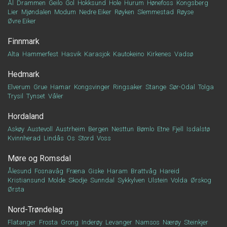
Ål
Drammen
Geilo
Gol
Hokksund
Hole
Hurum
Hønefoss
Kongsberg
Lier
Mjøndalen
Modum
Nedre Eiker
Røyken
Slemmestad
Røyse
Øvre Eiker
Finnmark
Alta
Hammerfest
Hasvik
Karasjok
Kautokeino
Kirkenes
Vadsø
Hedmark
Elverum
Grue
Hamar
Kongsvinger
Ringsaker
Stange
Sør-Odal
Tolga
Trysil
Tynset
Våler
Hordaland
Askøy
Austevoll
Austrheim
Bergen
Nesttun
Bømlo
Etne
Fjell
Isdalstø
Kvinnherad
Lindås
Os
Stord
Voss
Møre og Romsdal
Ålesund
Fosnavåg
Fræna
Giske
Haram
Brattvåg
Hareid
Kristiansund
Molde
Skodje
Sunndal
Sykkylven
Ulstein
Volda
Ørskog
Ørsta
Nord-Trøndelag
Flatanger
Frosta
Grong
Inderøy
Levanger
Namsos
Nærøy
Steinkjer