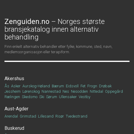
Zenguiden.no
– Norges største
bransjekatalog innen alternativ
behandling
Finn enkelt alternativ behandler etter fylke, kommune, sted, navn,
medlemsorganisasjon eller terapiform.
Akershus
Ås
Asker
Aurskog-Høland
Bærum
Eidsvoll
Fet
Frogn
Drøbak
Jessheim
Lørenskog
Nannestad
Nes
Nesodden
Nittedal
Oppegård
Rælingen
Skedsmo
Ski
Sørum
Ullensaker
Vestby
Aust-Agder
Arendal
Grimstad
Lillesand
Risør
Tvedestrand
Buskerud