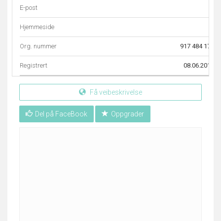
E-post
–
Hjemmeside
–
Org. nummer
917 484 171
Registrert
08.06.2017
Få veibeskrivelse
Del på FaceBook
Oppgrader