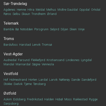
Sør-Trøndelag
Agdenes
Hemne
Hitra
Meldal
Melhus
Midtre Gauldal
Oppdal
Orkdal
Røros
Selbu
Skaun
Trondheim
Ørland
Telemark
Bamble
Bø
Notodden
Porsgrunn
Seljord
Siljan
Skien
Vinje
Troms
Bardufoss
Harstad
Lenvik
Tromsø
Vest-Agder
Audnedal
Farsund
Flekkefjord
Kristiansand
Lindesnes
Lyngdal
Mandal
Marnardal
Søgne
Vennesla
Vestfold
Hof
Holmestrand
Horten
Lardal
Larvik
Nøtterøy
Sande
Sandefjord
Stokke
Svelvik
Tjøme
Tønsberg
Østfold
Askim
Eidsberg
Fredrikstad
Halden
Hobøl
Moss
Rakkestad
Rygge
Sarpsborg