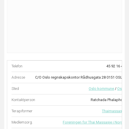
Telefon
45 92 16 47
Adresse
C/O Oslo regnskapskontor Rådhusgata 28 0151 OSLO
Sted
Oslo kommune
/
Oslo
Kontaktperson
Ratchada Phalaphon
Terapiformer
Thaimassasje
Medlemsorg.
Foreningen for Thai Massasje i Norge