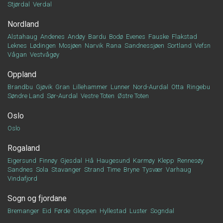
Stjørdal
Verdal
Nordland
Alstahaug
Andenes
Andøy
Bardu
Bodø
Evenes
Fauske
Flakstad
Leknes
Lødingen
Mosjøen
Narvik
Rana
Sandnessjøen
Sortland
Vefsn
Vågan
Vestvågøy
Oppland
Brandbu
Gjøvik
Gran
Lillehammer
Lunner
Nord-Aurdal
Otta
Ringebu
Søndre Land
Sør-Aurdal
Vestre Toten
Østre Toten
Oslo
Oslo
Rogaland
Eigersund
Finnøy
Gjesdal
Hå
Haugesund
Karmøy
Klepp
Rennesøy
Sandnes
Sola
Stavanger
Strand
Time
Bryne
Tysvær
Varhaug
Vindafjord
Sogn og fjordane
Bremanger
Eid
Førde
Gloppen
Hyllestad
Luster
Sogndal