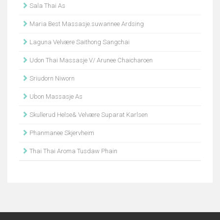
Sala Thai As
Maria Best Massasje.suwannee Ardsing
Laguna Velvære Saithong Sangchai
Udon Thai Massasje V/ Arunee Chaicharoen
Sriudorn Niworn
Ubon Massasje As
Skullerud Helse& Velvære Suparat Karlsen
Phanmanee Skjervheim
Thai Thai Aroma Tusdaw Phain