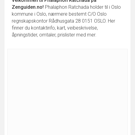
Velkommen til
Phalaphon Ratchada
på
Zenguiden.no!
Phalaphon Ratchada holder til i Oslo
kommune i Oslo, nærmere bestemt C/O Oslo
regnskapskontor Rådhusgata 28 0151 OSLO. Her
finner du kontaktinfo, kart, veibeskrivelse,
åpningstider, omtaler, prislister med mer.