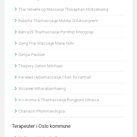
Thai Velvære og Massasje Thiwaphan Khotsakueng
Bubpha Thaimassage Mukda Sriluksungnern
Bjerra29 Thaimassasje Pornthip Khongsap
Sang Thai Massage Malai Nohr
Somjai Paulsen
Thaipory Satorn Mitchuen
Karaked Helsemassasje Chan Torsantiah
Wisanee Intharakamhaeng
Iris Aroma & Thaimassasje Rungporn Uthaisa
Chanasin Phommavongsa
Terapeuter i Oslo kommune