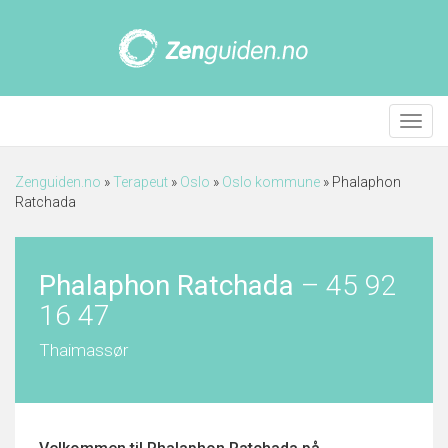
Meny
Zenguiden.no
»
Terapeut
»
Oslo
»
Oslo kommune
»
Phalaphon
Ratchada
Phalaphon Ratchada
–
45 92
16 47
Thaimassør