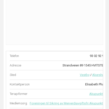
Telefon
93 02 92 96
Adresse
Strandveien 89 1545 HVITSTEN
Sted
Vestby
/
Akershus
Kontaktperson
Elisabeth Phan
Terapiformer
Akupunktur
Medlemsorg.
Foreningen til Sikring av Merverdiavgiftsfri Akupunktur