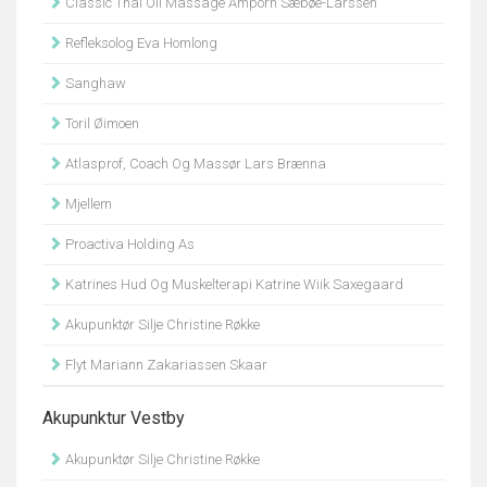
Classic Thai Oil Massage Amporn Sæbøe-Larssen
Refleksolog Eva Homlong
Sanghaw
Toril Øimoen
Atlasprof, Coach Og Massør Lars Brænna
Mjellem
Proactiva Holding As
Katrines Hud Og Muskelterapi Katrine Wiik Saxegaard
Akupunktør Silje Christine Røkke
Flyt Mariann Zakariassen Skaar
Akupunktur Vestby
Akupunktør Silje Christine Røkke