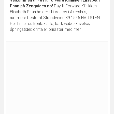
Velkommen til
Pay It Forward Klinikken Elisabeth
Phan
på Zenguiden.no!
Pay It Forward Klinikken
Elisabeth Phan holder til i Vestby i Akershus,
nærmere bestemt Strandveien 89 1545 HVITSTEN.
Her finner du kontaktinfo, kart, veibeskrivelse,
åpningstider, omtaler, prislister med mer.