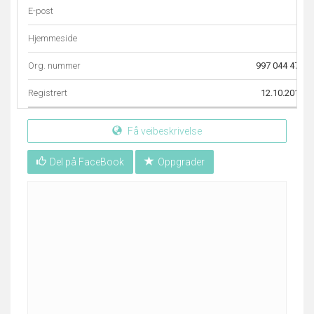
E-post
–
Hjemmeside
–
Org. nummer
997 044 479
Registrert
12.10.2011
Få veibeskrivelse
Del på FaceBook
Oppgrader