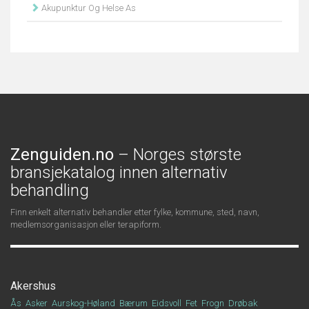
Akupunktur Og Helse As
Zenguiden.no
– Norges største
bransjekatalog innen alternativ
behandling
Finn enkelt alternativ behandler etter fylke, kommune, sted, navn,
medlemsorganisasjon eller terapiform.
Akershus
Ås
Asker
Aurskog-Høland
Bærum
Eidsvoll
Fet
Frogn
Drøbak