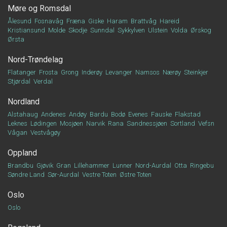
Møre og Romsdal
Ålesund
Fosnavåg
Fræna
Giske
Haram
Brattvåg
Hareid
Kristiansund
Molde
Skodje
Sunndal
Sykkylven
Ulstein
Volda
Ørskog
Ørsta
Nord-Trøndelag
Flatanger
Frosta
Grong
Inderøy
Levanger
Namsos
Nærøy
Steinkjer
Stjørdal
Verdal
Nordland
Alstahaug
Andenes
Andøy
Bardu
Bodø
Evenes
Fauske
Flakstad
Leknes
Lødingen
Mosjøen
Narvik
Rana
Sandnessjøen
Sortland
Vefsn
Vågan
Vestvågøy
Oppland
Brandbu
Gjøvik
Gran
Lillehammer
Lunner
Nord-Aurdal
Otta
Ringebu
Søndre Land
Sør-Aurdal
Vestre Toten
Østre Toten
Oslo
Oslo