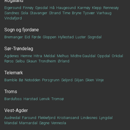
Rogaland
Eigersund
Finnøy
Gjesdal
Hå
Haugesund
Karmøy
Klepp
Rennesøy
Sandnes
Sola
Stavanger
Strand
Time
Bryne
Tysvær
Varhaug
Vindafjord
Sogn og fjordane
Bremanger
Eid
Førde
Gloppen
Hyllestad
Luster
Sogndal
Sør-Trøndelag
Agdenes
Hemne
Hitra
Meldal
Melhus
Midtre Gauldal
Oppdal
Orkdal
Røros
Selbu
Skaun
Trondheim
Ørland
Telemark
Bamble
Bø
Notodden
Porsgrunn
Seljord
Siljan
Skien
Vinje
Troms
Bardufoss
Harstad
Lenvik
Tromsø
Vest-Agder
Audnedal
Farsund
Flekkefjord
Kristiansand
Lindesnes
Lyngdal
Mandal
Marnardal
Søgne
Vennesla