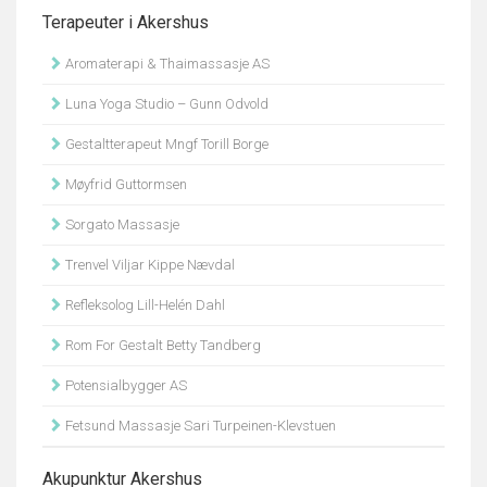
Terapeuter i Akershus
Aromaterapi & Thaimassasje AS
Luna Yoga Studio – Gunn Odvold
Gestaltterapeut Mngf Torill Borge
Møyfrid Guttormsen
Sorgato Massasje
Trenvel Viljar Kippe Nævdal
Refleksolog Lill-Helén Dahl
Rom For Gestalt Betty Tandberg
Potensialbygger AS
Fetsund Massasje Sari Turpeinen-Klevstuen
Akupunktur Akershus