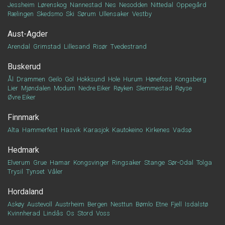
Jessheim
Lørenskog
Nannestad
Nes
Nesodden
Nittedal
Oppegård
Rælingen
Skedsmo
Ski
Sørum
Ullensaker
Vestby
Aust-Agder
Arendal
Grimstad
Lillesand
Risør
Tvedestrand
Buskerud
Ål
Drammen
Geilo
Gol
Hokksund
Hole
Hurum
Hønefoss
Kongsberg
Lier
Mjøndalen
Modum
Nedre Eiker
Røyken
Slemmestad
Røyse
Øvre Eiker
Finnmark
Alta
Hammerfest
Hasvik
Karasjok
Kautokeino
Kirkenes
Vadsø
Hedmark
Elverum
Grue
Hamar
Kongsvinger
Ringsaker
Stange
Sør-Odal
Tolga
Trysil
Tynset
Våler
Hordaland
Askøy
Austevoll
Austrheim
Bergen
Nesttun
Bømlo
Etne
Fjell
Isdalstø
Kvinnherad
Lindås
Os
Stord
Voss