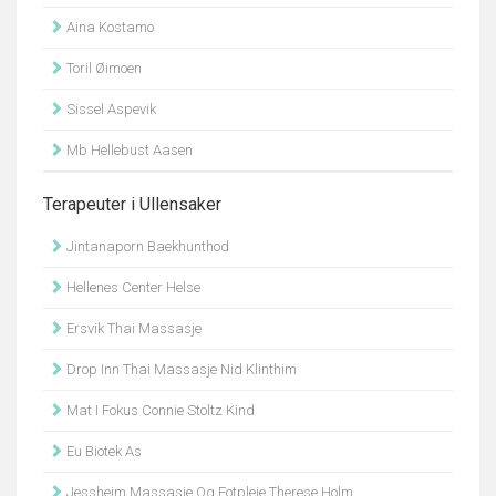
Aina Kostamo
Toril Øimoen
Sissel Aspevik
Mb Hellebust Aasen
Terapeuter i Ullensaker
Jintanaporn Baekhunthod
Hellenes Center Helse
Ersvik Thai Massasje
Drop Inn Thai Massasje Nid Klinthim
Mat I Fokus Connie Stoltz Kind
Eu Biotek As
Jessheim Massasje Og Fotpleie Therese Holm