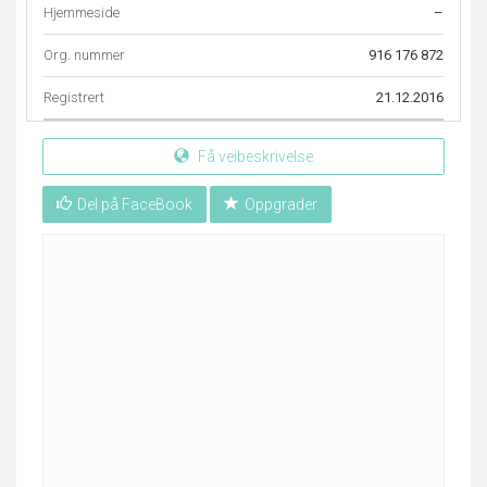
Hjemmeside
–
Org. nummer
916 176 872
Registrert
21.12.2016
Få veibeskrivelse
Del på FaceBook
Oppgrader