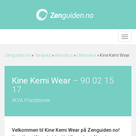
Meny
Zenguiden.no
»
Terapeut
»
Akershus
»
Ullensaker
»
Kine Kemi Wear
Kine Kemi Wear
–
90 02 15
17
IKYA Practitioner
Velkommen til
Kine Kemi Wear
på Zenguiden.no!