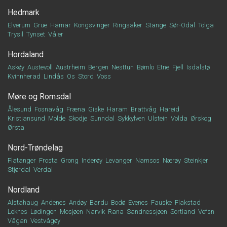
Hedmark
Elverum
Grue
Hamar
Kongsvinger
Ringsaker
Stange
Sør-Odal
Tolga
Trysil
Tynset
Våler
Hordaland
Askøy
Austevoll
Austrheim
Bergen
Nesttun
Bømlo
Etne
Fjell
Isdalstø
Kvinnherad
Lindås
Os
Stord
Voss
Møre og Romsdal
Ålesund
Fosnavåg
Fræna
Giske
Haram
Brattvåg
Hareid
Kristiansund
Molde
Skodje
Sunndal
Sykkylven
Ulstein
Volda
Ørskog
Ørsta
Nord-Trøndelag
Flatanger
Frosta
Grong
Inderøy
Levanger
Namsos
Nærøy
Steinkjer
Stjørdal
Verdal
Nordland
Alstahaug
Andenes
Andøy
Bardu
Bodø
Evenes
Fauske
Flakstad
Leknes
Lødingen
Mosjøen
Narvik
Rana
Sandnessjøen
Sortland
Vefsn
Vågan
Vestvågøy