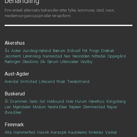
behandling
Finn enkelt alternativ behandler etter fylke, kommune, sted, navn,
medlemsorganisasjon eller terapiform.
Akershus
Ås
Asker
Aurskog-Høland
Bærum
Eidsvoll
Fet
Frogn
Drøbak
Jessheim
Lørenskog
Nannestad
Nes
Nesodden
Nittedal
Oppegård
Rælingen
Skedsmo
Ski
Sørum
Ullensaker
Vestby
Aust-Agder
Arendal
Grimstad
Lillesand
Risør
Tvedestrand
Buskerud
Ål
Drammen
Geilo
Gol
Hokksund
Hole
Hurum
Hønefoss
Kongsberg
Lier
Mjøndalen
Modum
Nedre Eiker
Røyken
Slemmestad
Røyse
Øvre Eiker
Finnmark
Alta
Hammerfest
Hasvik
Karasjok
Kautokeino
Kirkenes
Vadsø