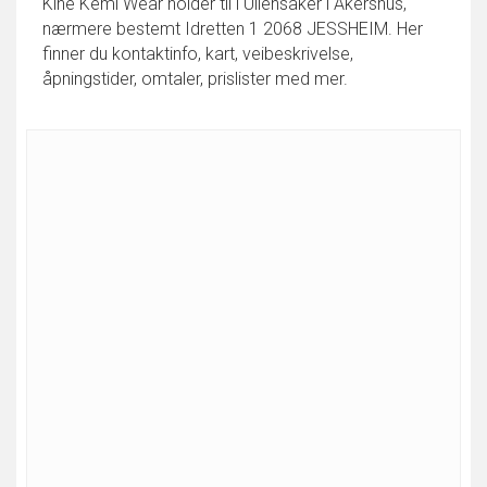
Kine Kemi Wear holder til i Ullensaker i Akershus,
nærmere bestemt Idretten 1 2068 JESSHEIM. Her
finner du kontaktinfo, kart, veibeskrivelse,
åpningstider, omtaler, prislister med mer.