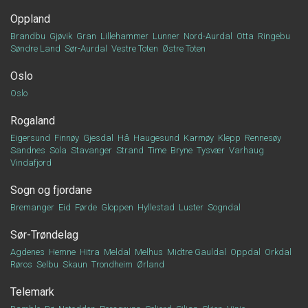
Oppland
Brandbu
Gjøvik
Gran
Lillehammer
Lunner
Nord-Aurdal
Otta
Ringebu
Søndre Land
Sør-Aurdal
Vestre Toten
Østre Toten
Oslo
Oslo
Rogaland
Eigersund
Finnøy
Gjesdal
Hå
Haugesund
Karmøy
Klepp
Rennesøy
Sandnes
Sola
Stavanger
Strand
Time
Bryne
Tysvær
Varhaug
Vindafjord
Sogn og fjordane
Bremanger
Eid
Førde
Gloppen
Hyllestad
Luster
Sogndal
Sør-Trøndelag
Agdenes
Hemne
Hitra
Meldal
Melhus
Midtre Gauldal
Oppdal
Orkdal
Røros
Selbu
Skaun
Trondheim
Ørland
Telemark