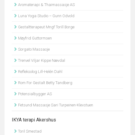
Aromaterapi & Thaimassasje AS
Luna Yoga Studio – Gunn Odvold
Gestaltterapeut Mngf Torill Borge
Møyfrid Guttormsen
Sorgato Massasje
Trenvel Viljar Kippe Nævdal
Refleksolog Lill-Helén Dahl
Rom For Gestalt Betty Tandberg
Potensialbygger AS
Fetsund Massasje Sari Turpeinen-Klevstuen
IKYA terapi Akershus
Toril Smestad