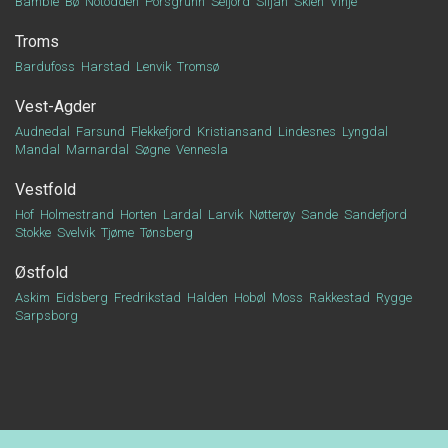
Bamble
Bø
Notodden
Porsgrunn
Seljord
Siljan
Skien
Vinje
Troms
Bardufoss
Harstad
Lenvik
Tromsø
Vest-Agder
Audnedal
Farsund
Flekkefjord
Kristiansand
Lindesnes
Lyngdal
Mandal
Marnardal
Søgne
Vennesla
Vestfold
Hof
Holmestrand
Horten
Lardal
Larvik
Nøtterøy
Sande
Sandefjord
Stokke
Svelvik
Tjøme
Tønsberg
Østfold
Askim
Eidsberg
Fredrikstad
Halden
Hobøl
Moss
Rakkestad
Rygge
Sarpsborg