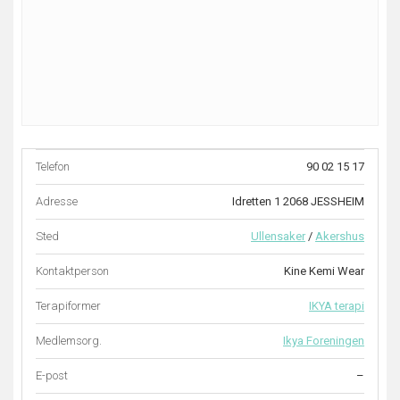
Telefon
90 02 15 17
Adresse
Idretten 1 2068 JESSHEIM
Sted
Ullensaker
/
Akershus
Kontaktperson
Kine Kemi Wear
Terapiformer
IKYA terapi
Medlemsorg.
Ikya Foreningen
E-post
–