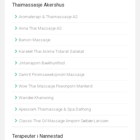
Thaimassasje Akershus
Aromaterapi & Thaimassasje AS
Anna Thai Massasje AS
Bansiri Massasje
Karaket Thai Aroma Tidarat Galakat
Jintanaporn Baekhunthod
Samrit Piromsawek/pirom Massasje
Wow Thai Massasje Powonporn Mankerd
Wandee Khanwong
Apexsiam Thaimassage & Spa Dathong
Classic Thai Oil Massage Amporn Sæbøe-Larssen
Terapeuter i Nannestad