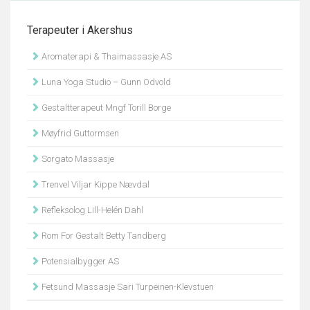
Terapeuter i Akershus
Aromaterapi & Thaimassasje AS
Luna Yoga Studio – Gunn Odvold
Gestaltterapeut Mngf Torill Borge
Møyfrid Guttormsen
Sorgato Massasje
Trenvel Viljar Kippe Nævdal
Refleksolog Lill-Helén Dahl
Rom For Gestalt Betty Tandberg
Potensialbygger AS
Fetsund Massasje Sari Turpeinen-Klevstuen