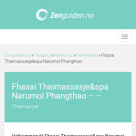
Meny
Zenguiden.no
»
Terapeut
»
Akershus
»
Nannestad
»
Fhasai
Thaimassasje&spa Narumol Phangthao
Fhasai Thaimassasje&spa
Narumol Phangthao
–
–
Thaimassør