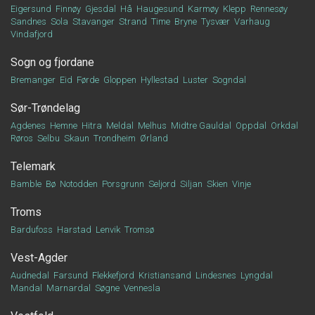
Eigersund
Finnøy
Gjesdal
Hå
Haugesund
Karmøy
Klepp
Rennesøy
Sandnes
Sola
Stavanger
Strand
Time
Bryne
Tysvær
Varhaug
Vindafjord
Sogn og fjordane
Bremanger
Eid
Førde
Gloppen
Hyllestad
Luster
Sogndal
Sør-Trøndelag
Agdenes
Hemne
Hitra
Meldal
Melhus
Midtre Gauldal
Oppdal
Orkdal
Røros
Selbu
Skaun
Trondheim
Ørland
Telemark
Bamble
Bø
Notodden
Porsgrunn
Seljord
Siljan
Skien
Vinje
Troms
Bardufoss
Harstad
Lenvik
Tromsø
Vest-Agder
Audnedal
Farsund
Flekkefjord
Kristiansand
Lindesnes
Lyngdal
Mandal
Marnardal
Søgne
Vennesla