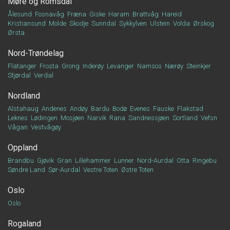
Møre og Romsdal
Ålesund
Fosnavåg
Fræna
Giske
Haram
Brattvåg
Hareid
Kristiansund
Molde
Skodje
Sunndal
Sykkylven
Ulstein
Volda
Ørskog
Ørsta
Nord-Trøndelag
Flatanger
Frosta
Grong
Inderøy
Levanger
Namsos
Nærøy
Steinkjer
Stjørdal
Verdal
Nordland
Alstahaug
Andenes
Andøy
Bardu
Bodø
Evenes
Fauske
Flakstad
Leknes
Lødingen
Mosjøen
Narvik
Rana
Sandnessjøen
Sortland
Vefsn
Vågan
Vestvågøy
Oppland
Brandbu
Gjøvik
Gran
Lillehammer
Lunner
Nord-Aurdal
Otta
Ringebu
Søndre Land
Sør-Aurdal
Vestre Toten
Østre Toten
Oslo
Oslo
Rogaland