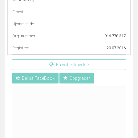
E-post
–
Hjemmeside
–
Org. nummer
916 778 317
Registrert
20.07.2016
Få veibeskrivelse
Del på FaceBook
Oppgrader