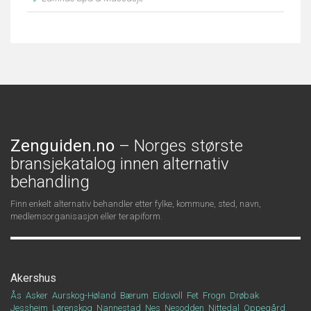
Zenguiden.no
– Norges største
bransjekatalog innen alternativ
behandling
Finn enkelt alternativ behandler etter fylke, kommune, sted, navn,
medlemsorganisasjon eller terapiform.
Akershus
Ås
Asker
Aurskog-Høland
Bærum
Eidsvoll
Fet
Frogn
Drøbak
Jessheim
Lørenskog
Nannestad
Nes
Nesodden
Nittedal
Oppegård