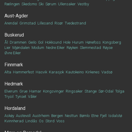
Rælingen
Skedsmo
Ski
Sørum
Ullensaker
Vestby
Aust-Agder
Arendal
Grimstad
Lillesand
Risør
Tvedestrand
Buskerud
Ål
Drammen
Geilo
Gol
Hokksund
Hole
Hurum
Hønefoss
Kongsberg
Lier
Mjøndalen
Modum
Nedre Eiker
Røyken
Slemmestad
Røyse
Øvre Eiker
Finnmark
Alta
Hammerfest
Hasvik
Karasjok
Kautokeino
Kirkenes
Vadsø
Hedmark
Elverum
Grue
Hamar
Kongsvinger
Ringsaker
Stange
Sør-Odal
Tolga
Trysil
Tynset
Våler
Hordaland
Askøy
Austevoll
Austrheim
Bergen
Nesttun
Bømlo
Etne
Fjell
Isdalstø
Kvinnherad
Lindås
Os
Stord
Voss