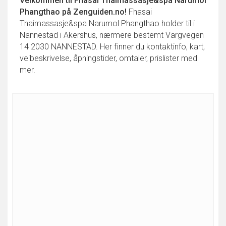
Velkommen til
Fhasai Thaimassasje&spa Narumol
Phangthao
på Zenguiden.no!
Fhasai
Thaimassasje&spa Narumol Phangthao holder til i
Nannestad i Akershus, nærmere bestemt Vargvegen
14 2030 NANNESTAD. Her finner du kontaktinfo, kart,
veibeskrivelse, åpningstider, omtaler, prislister med
mer.