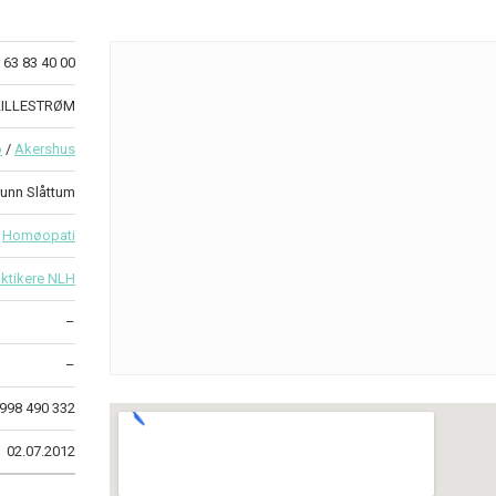
63 83 40 00
 LILLESTRØM
o
/
Akershus
runn Slåttum
Homøopati
ktikere NLH
–
–
998 490 332
02.07.2012