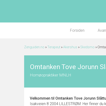
Forsiden
Avan
Zenguiden.no
»
Terapeut
»
Akershus
»
Skedsmo
»
Omtan
Omtanken Tove Jorunn S
Homøopraktiker MNLH
Velkommen til
Omtanken Tove Jorunn Slått
Isakveien 8 2004 LILLESTRØM. Her finner du kont