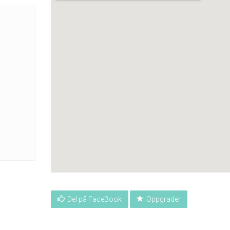
Del på FaceBook
Oppgrader