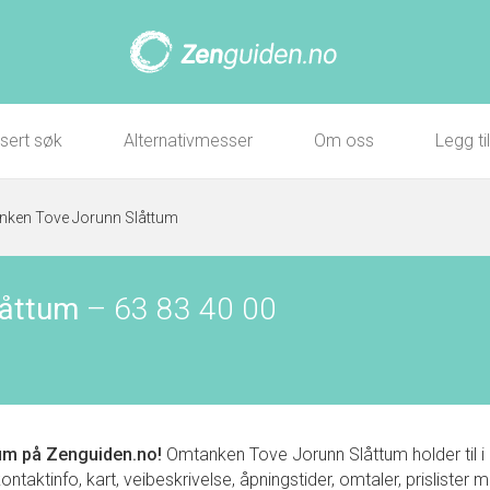
sert søk
Alternativmesser
Om oss
Legg ti
ken Tove Jorunn Slåttum
låttum
–
63 83 40 00
um
på Zenguiden.no!
Omtanken Tove Jorunn Slåttum holder til 
aktinfo, kart, veibeskrivelse, åpningstider, omtaler, prislister 