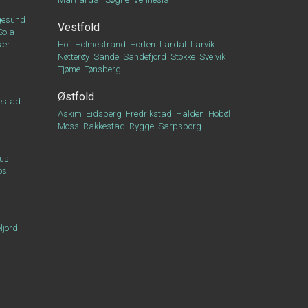
esund
Vestfold
Sola
vær
Hof
Holmestrand
Horten
Lardal
Larvik
Nøtterøy
Sande
Sandefjord
Stokke
Svelvik
Tjøme
Tønsberg
Østfold
estad
Askim
Eidsberg
Fredrikstad
Halden
Hobøl
Moss
Rakkestad
Rygge
Sarpsborg
us
os
ljord