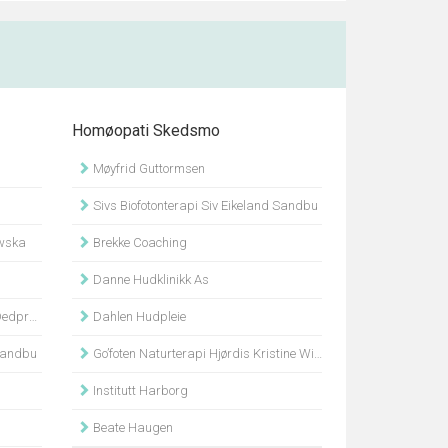
Homøopati Skedsmo
Møyfrid Guttormsen
Sivs Biofotonterapi Siv Eikeland Sandbu
owska
Brekke Coaching
Danne Hudklinikk As
rakhon
Dahlen Hudpleie
 Sandbu
Go’foten Naturterapi Hjørdis Kristine Wiik
Institutt Harborg
Beate Haugen