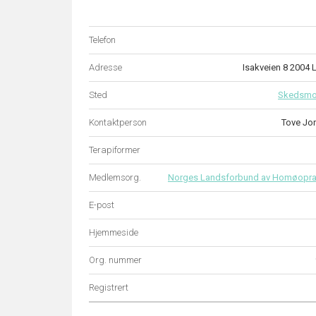
Telefon
Adresse
Isakveien 8 2004
Sted
Skedsm
Kontaktperson
Tove Jo
Terapiformer
Medlemsorg.
Norges Landsforbund av Homøopra
E-post
Hjemmeside
Org. nummer
Registrert