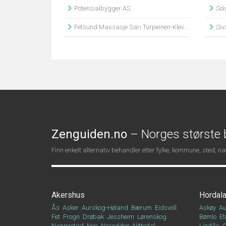
Potensialbygger AS
Sol
Fetsund Massasje Sari Turpeinen-Klevstuen
Sivs
Zenguiden.no
– Norges største b
Finn enkelt alternativ behandler etter fylke, kommune, sted, 
Akershus
Hordal
Ås
Asker
Aurskog-Høland
Bærum
Eidsvoll
Askøy
Au
Fet
Frogn
Drøbak
Jessheim
Lørenskog
Bømlo
Et
Nannestad
Nes
Nesodden
Nittedal
Lindås