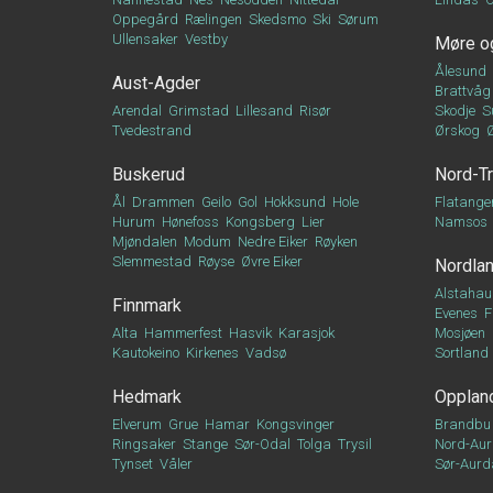
Oppegård
Rælingen
Skedsmo
Ski
Sørum
Ullensaker
Vestby
Møre o
Ålesund
Aust-Agder
Brattvåg
Arendal
Grimstad
Lillesand
Risør
Skodje
S
Tvedestrand
Ørskog
Buskerud
Nord-T
Ål
Drammen
Geilo
Gol
Hokksund
Hole
Flatange
Hurum
Hønefoss
Kongsberg
Lier
Namsos
Mjøndalen
Modum
Nedre Eiker
Røyken
Slemmestad
Røyse
Øvre Eiker
Nordla
Alstahau
Finnmark
Evenes
F
Alta
Hammerfest
Hasvik
Karasjok
Mosjøen
Kautokeino
Kirkenes
Vadsø
Sortland
Hedmark
Opplan
Elverum
Grue
Hamar
Kongsvinger
Brandbu
Ringsaker
Stange
Sør-Odal
Tolga
Trysil
Nord-Aur
Tynset
Våler
Sør-Aurd