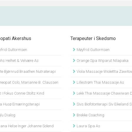
pati Akershus
Terapeuter i Skedsmo
frid Guttormsen
Møyfrid Guttormsen
hs Helhet & Velvære As
Orange Spa Wiparut Nilapaka
te Bjørnrud Braathen Nutraterapi
Viola Massasje Wiolettta Zawit
eopat Oslo, Marianne B. Claussen
Lillestrøm Thai Massasje As
I Fokus Connie Stoltz Kind
Lekk Thai Massasje Chawiwan Dedp
a Husø Ernæringsterapi
Sivs Biofotonterapi Siv Eikeland
lu Dialog
Brekke Coaching
ana Helse Inger Johanne Solend
Laura Spa As