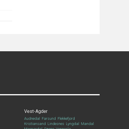
Vest-Agder
Audnedal
Farsund
Flekkefjord
Kristiansand
Lindesnes
Lyngdal
Mandal
Marnardal
Søgne
Vennesla