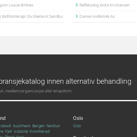
gunn Louise Birknes
Refleksolog Anita Kristiansen
 Biofotonterapi Siv Eikeland Sandbu
Danne Hudklinikk As
ransjekatalog innen alternativ behandling
navn, medlemsorganisasjon eller terapiform.
and
Oslo
stevoll
Austrheim
Bergen
Nesttun
Oslo
ne
Fjell
Isdalstø
Kvinnherad
Os
Stord
Voss