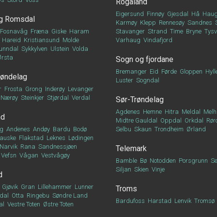
Rogaland
Eigersund
Finnøy
Gjesdal
Hå
Haug
g Romsdal
Karmøy
Klepp
Rennesøy
Sandnes
Fosnavåg
Fræna
Giske
Haram
Stavanger
Strand
Time
Bryne
Tys
Hareid
Kristiansund
Molde
Varhaug
Vindafjord
unndal
Sykkylven
Ulstein
Volda
Ørsta
Sogn og fjordane
Bremanger
Eid
Førde
Gloppen
Hyll
røndelag
Luster
Sogndal
r
Frosta
Grong
Inderøy
Levanger
Nærøy
Steinkjer
Stjørdal
Verdal
Sør-Trøndelag
Agdenes
Hemne
Hitra
Meldal
Melh
nd
Midtre Gauldal
Oppdal
Orkdal
Rør
g
Andenes
Andøy
Bardu
Bodø
Selbu
Skaun
Trondheim
Ørland
auske
Flakstad
Leknes
Lødingen
Narvik
Rana
Sandnessjøen
Telemark
Vefsn
Vågan
Vestvågøy
Bamble
Bø
Notodden
Porsgrunn
Se
Siljan
Skien
Vinje
d
Gjøvik
Gran
Lillehammer
Lunner
Troms
dal
Otta
Ringebu
Søndre Land
Bardufoss
Harstad
Lenvik
Tromsø
al
Vestre Toten
Østre Toten