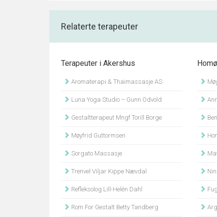
Relaterte terapeuter
Terapeuter i Akershus
Homøo
Aromaterapi & Thaimassasje AS
Møy
Luna Yoga Studio – Gunn Odvold
Ann
Gestaltterapeut Mngf Torill Borge
Ben
Møyfrid Guttormsen
Hom
Sorgato Massasje
Mat 
Trenvel Viljar Kippe Nævdal
Nin
Refleksolog Lill-Helén Dahl
Fug
Rom For Gestalt Betty Tandberg
Arg