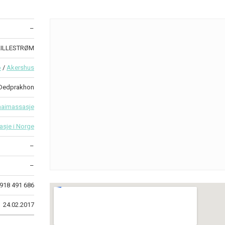
–
 LILLESTRØM
o
/
Akershus
Dedprakhon
haimassasje
asje i Norge
–
–
918 491 686
24.02.2017