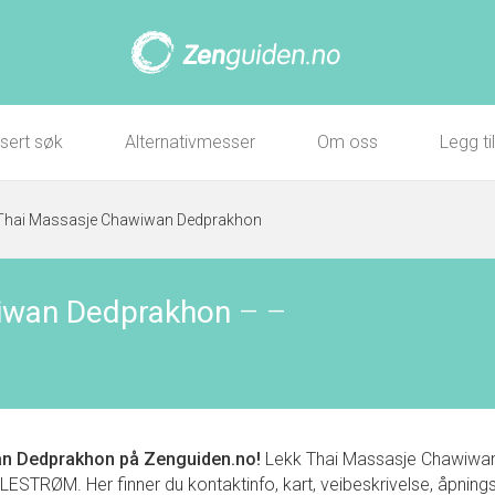
sert søk
Alternativmesser
Om oss
Legg ti
Thai Massasje Chawiwan Dedprakhon
iwan Dedprakhon
–
–
an Dedprakhon
på Zenguiden.no!
Lekk Thai Massasje Chawiwan 
TRØM. Her finner du kontaktinfo, kart, veibeskrivelse, åpningsti