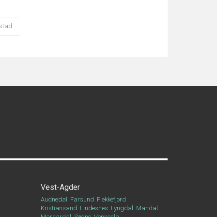
åstad
Vest-Agder
Audnedal
Farsund
Flekkefjord
Kristiansand
Lindesnes
Lyngdal
Mandal
Marnardal
Søgne
Vennesla