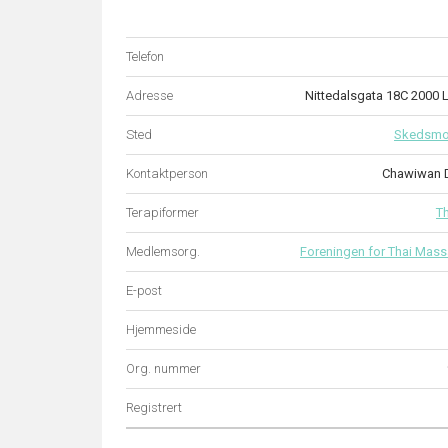
Telefon
Adresse
Nittedalsgata 18C 2000
Sted
Skedsm
Kontaktperson
Chawiwan 
Terapiformer
T
Medlemsorg.
Foreningen for Thai Mass
E-post
Hjemmeside
Org. nummer
Registrert