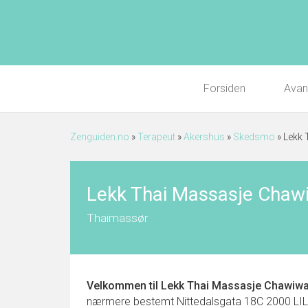
Forsiden
Avan
Zenguiden.no
»
Terapeut
»
Akershus
»
Skedsmo
»
Lekk 
Lekk Thai Massasje Chaw
Thaimassør
Velkommen til
Lekk Thai Massasje Chawiw
nærmere bestemt Nittedalsgata 18C 2000 LILLES