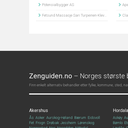
Potensialbygger AS
Ape
Fetsund Massasje Sari Turpeinen-Klevstuen
Clas
Zenguiden.no
– Norges største b
Finn enkelt alternativ behandler etter fylke, kommune, sted, 
Akershus
Hordal
Ås
Asker
Aurskog-Høland
Bærum
Eidsvoll
Askøy
Au
Fet
Frogn
Drøbak
Jessheim
Lørenskog
Bømlo
Et
Nannestad
Nes
Nesodden
Nittedal
Lindås