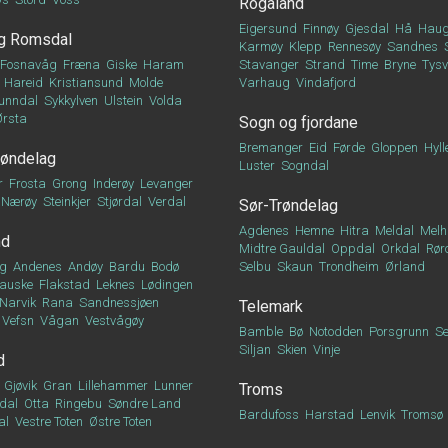
Rogaland
Eigersund
Finnøy
Gjesdal
Hå
Haug
g Romsdal
Karmøy
Klepp
Rennesøy
Sandnes
Fosnavåg
Fræna
Giske
Haram
Stavanger
Strand
Time
Bryne
Tys
Hareid
Kristiansund
Molde
Varhaug
Vindafjord
unndal
Sykkylven
Ulstein
Volda
Ørsta
Sogn og fjordane
Bremanger
Eid
Førde
Gloppen
Hyll
røndelag
Luster
Sogndal
r
Frosta
Grong
Inderøy
Levanger
Nærøy
Steinkjer
Stjørdal
Verdal
Sør-Trøndelag
Agdenes
Hemne
Hitra
Meldal
Melh
nd
Midtre Gauldal
Oppdal
Orkdal
Rør
g
Andenes
Andøy
Bardu
Bodø
Selbu
Skaun
Trondheim
Ørland
auske
Flakstad
Leknes
Lødingen
Narvik
Rana
Sandnessjøen
Telemark
Vefsn
Vågan
Vestvågøy
Bamble
Bø
Notodden
Porsgrunn
Se
Siljan
Skien
Vinje
d
Gjøvik
Gran
Lillehammer
Lunner
Troms
dal
Otta
Ringebu
Søndre Land
Bardufoss
Harstad
Lenvik
Tromsø
al
Vestre Toten
Østre Toten