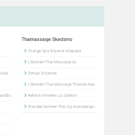
Thaimassasje Skedsmo
Orange Spa Wiparut Nilapaka
Lillestrøm Thai Massasje As
owska
Somjai Sriyamat
Lillestrøm Thai-Massasje Thanida Nukaeo Pettersen
 Sandbu
Refresh Klinikken Liu Sathorn
Wandee Sommer Thai Og Aromaterapi Massasje