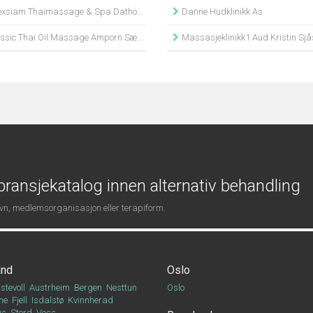
xsiam Thaimassage & Spa Dathong
Danne Hudklinikk As
sic Thai Oil Massage Amporn Sæbøe-Larssen
Massasjeklinikk1 Aud Kristin Sj
ransjekatalog innen alternativ behandling
navn, medlemsorganisasjon eller terapiform.
and
Oslo
stevoll
Austrheim
Bergen
Nesttun
Oslo
ne
Fjell
Isdalstø
Kvinnherad
Os
Stord
Voss