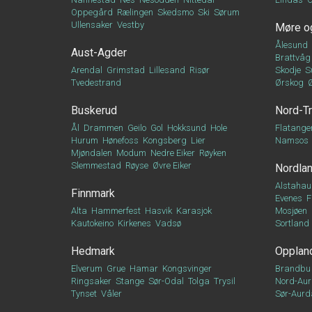
Oppegård
Rælingen
Skedsmo
Ski
Sørum
Ullensaker
Vestby
Møre o
Ålesund
Aust-Agder
Brattvåg
Arendal
Grimstad
Lillesand
Risør
Skodje
S
Tvedestrand
Ørskog
Buskerud
Nord-T
Ål
Drammen
Geilo
Gol
Hokksund
Hole
Flatange
Hurum
Hønefoss
Kongsberg
Lier
Namsos
Mjøndalen
Modum
Nedre Eiker
Røyken
Slemmestad
Røyse
Øvre Eiker
Nordla
Alstahau
Finnmark
Evenes
F
Alta
Hammerfest
Hasvik
Karasjok
Mosjøen
Kautokeino
Kirkenes
Vadsø
Sortland
Hedmark
Opplan
Elverum
Grue
Hamar
Kongsvinger
Brandbu
Ringsaker
Stange
Sør-Odal
Tolga
Trysil
Nord-Aur
Tynset
Våler
Sør-Aurd