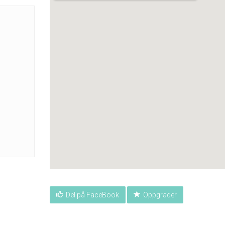
Del på FaceBook
Oppgrader