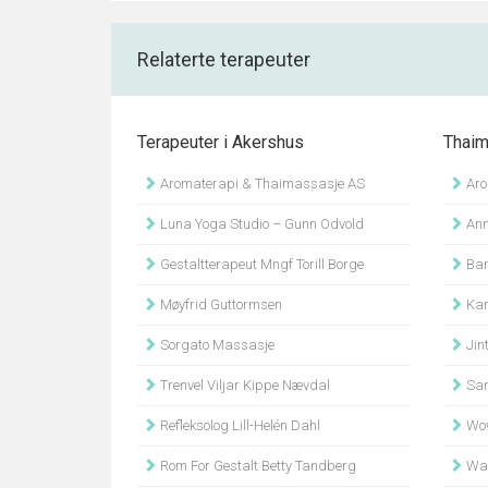
Relaterte terapeuter
Terapeuter i Akershus
Thaim
Aromaterapi & Thaimassasje AS
Aro
Luna Yoga Studio – Gunn Odvold
Ann
Gestaltterapeut Mngf Torill Borge
Ban
Møyfrid Guttormsen
Kar
Sorgato Massasje
Jin
Trenvel Viljar Kippe Nævdal
Sam
Refleksolog Lill-Helén Dahl
Wow
Rom For Gestalt Betty Tandberg
Wan