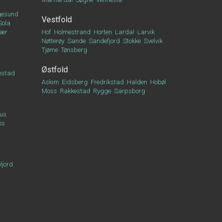
esund
Vestfold
Sola
vær
Hof
Holmestrand
Horten
Lardal
Larvik
Nøtterøy
Sande
Sandefjord
Stokke
Svelvik
Tjøme
Tønsberg
Østfold
estad
Askim
Eidsberg
Fredrikstad
Halden
Hobøl
Moss
Rakkestad
Rygge
Sarpsborg
us
os
ljord