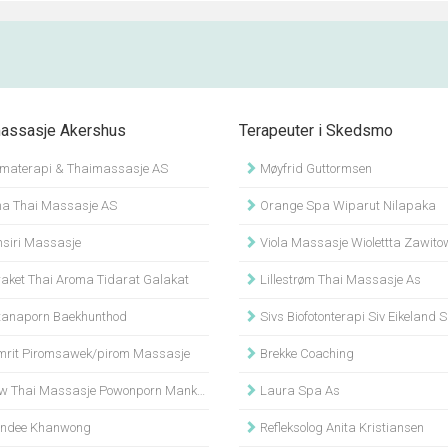
assasje Akershus
Terapeuter i Skedsmo
materapi & Thaimassasje AS
Møyfrid Guttormsen
a Thai Massasje AS
Orange Spa Wiparut Nilapaka
siri Massasje
Viola Massasje Wiolettta Zawit
aket Thai Aroma Tidarat Galakat
Lillestrøm Thai Massasje As
tanaporn Baekhunthod
Sivs Biofotonterapi Siv Eikeland
rit Piromsawek/pirom Massasje
Brekke Coaching
 Thai Massasje Powonporn Mankerd
Laura Spa As
dee Khanwong
Refleksolog Anita Kristiansen