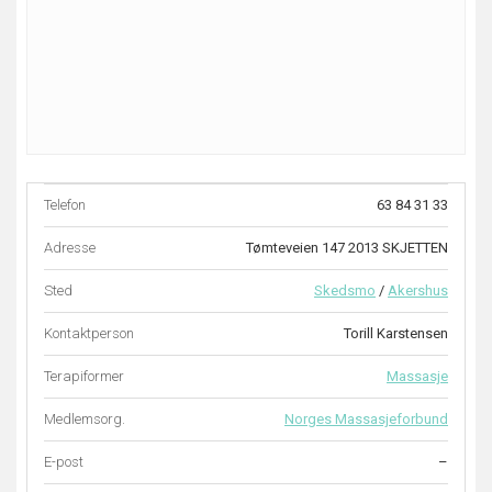
Telefon
63 84 31 33
Adresse
Tømteveien 147 2013 SKJETTEN
Sted
Skedsmo
/
Akershus
Kontaktperson
Torill Karstensen
Terapiformer
Massasje
Medlemsorg.
Norges Massasjeforbund
E-post
–