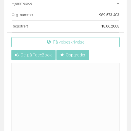
Hjemmeside
–
Org. nummer
989 573 403
Registrert
18.06.2008
Få veibeskrivelse
Del på FaceBook
Oppgrader