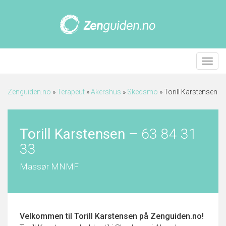
Meny
Zenguiden.no
»
Terapeut
»
Akershus
»
Skedsmo
»
Torill Karstensen
Torill Karstensen
–
63 84 31
33
Massør MNMF
Velkommen til
Torill Karstensen
på Zenguiden.no!