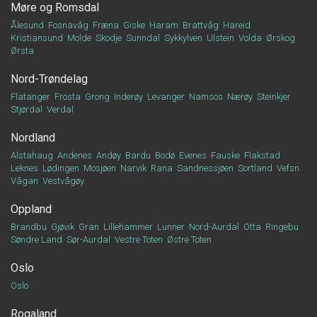
Møre og Romsdal
Ålesund
Fosnavåg
Fræna
Giske
Haram
Brattvåg
Hareid
Kristiansund
Molde
Skodje
Sunndal
Sykkylven
Ulstein
Volda
Ørskog
Ørsta
Nord-Trøndelag
Flatanger
Frosta
Grong
Inderøy
Levanger
Namsos
Nærøy
Steinkjer
Stjørdal
Verdal
Nordland
Alstahaug
Andenes
Andøy
Bardu
Bodø
Evenes
Fauske
Flakstad
Leknes
Lødingen
Mosjøen
Narvik
Rana
Sandnessjøen
Sortland
Vefsn
Vågan
Vestvågøy
Oppland
Brandbu
Gjøvik
Gran
Lillehammer
Lunner
Nord-Aurdal
Otta
Ringebu
Søndre Land
Sør-Aurdal
Vestre Toten
Østre Toten
Oslo
Oslo
Rogaland