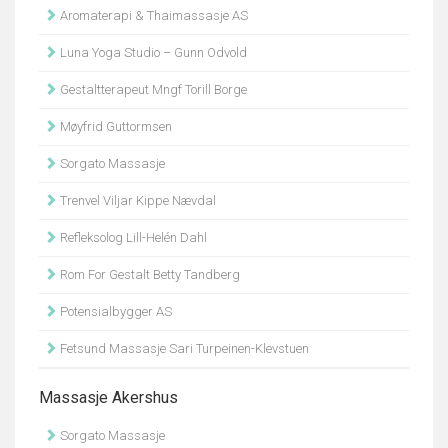
Aromaterapi & Thaimassasje AS
Luna Yoga Studio – Gunn Odvold
Gestaltterapeut Mngf Torill Borge
Møyfrid Guttormsen
Sorgato Massasje
Trenvel Viljar Kippe Nævdal
Refleksolog Lill-Helén Dahl
Rom For Gestalt Betty Tandberg
Potensialbygger AS
Fetsund Massasje Sari Turpeinen-Klevstuen
Massasje Akershus
Sorgato Massasje