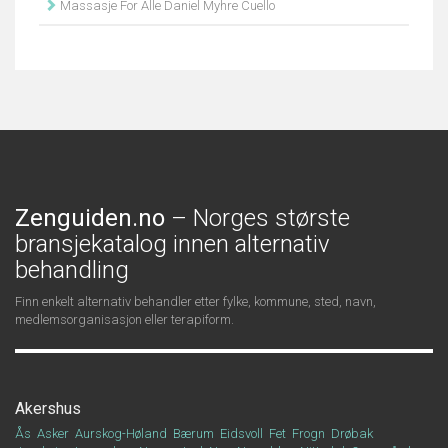
Massasje For Alle Daniel Myhre Cuello
Zenguiden.no
– Norges største
bransjekatalog innen alternativ
behandling
Finn enkelt alternativ behandler etter fylke, kommune, sted, navn,
medlemsorganisasjon eller terapiform.
Akershus
Ås
Asker
Aurskog-Høland
Bærum
Eidsvoll
Fet
Frogn
Drøbak