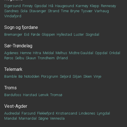
Eigersund
Finnøy
Gjesdal
Hå
Haugesund
Karmøy
Klepp
Rennesøy
Sandnes
Sola
Stavanger
Strand
Time
Bryne
Tysvær
Varhaug
Vindafjord
Sogn og fjordane
Bremanger
Eid
Førde
Gloppen
Hyllestad
Luster
Sogndal
Sør-Trøndelag
Agdenes
Hemne
Hitra
Meldal
Melhus
Midtre Gauldal
Oppdal
Orkdal
Røros
Selbu
Skaun
Trondheim
Ørland
Telemark
Bamble
Bø
Notodden
Porsgrunn
Seljord
Siljan
Skien
Vinje
Troms
Bardufoss
Harstad
Lenvik
Tromsø
Vest-Agder
Audnedal
Farsund
Flekkefjord
Kristiansand
Lindesnes
Lyngdal
Mandal
Marnardal
Søgne
Vennesla