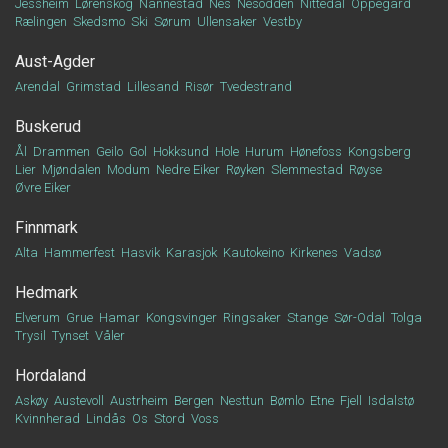
Jessheim
Lørenskog
Nannestad
Nes
Nesodden
Nittedal
Oppegård
Rælingen
Skedsmo
Ski
Sørum
Ullensaker
Vestby
Aust-Agder
Arendal
Grimstad
Lillesand
Risør
Tvedestrand
Buskerud
Ål
Drammen
Geilo
Gol
Hokksund
Hole
Hurum
Hønefoss
Kongsberg
Lier
Mjøndalen
Modum
Nedre Eiker
Røyken
Slemmestad
Røyse
Øvre Eiker
Finnmark
Alta
Hammerfest
Hasvik
Karasjok
Kautokeino
Kirkenes
Vadsø
Hedmark
Elverum
Grue
Hamar
Kongsvinger
Ringsaker
Stange
Sør-Odal
Tolga
Trysil
Tynset
Våler
Hordaland
Askøy
Austevoll
Austrheim
Bergen
Nesttun
Bømlo
Etne
Fjell
Isdalstø
Kvinnherad
Lindås
Os
Stord
Voss