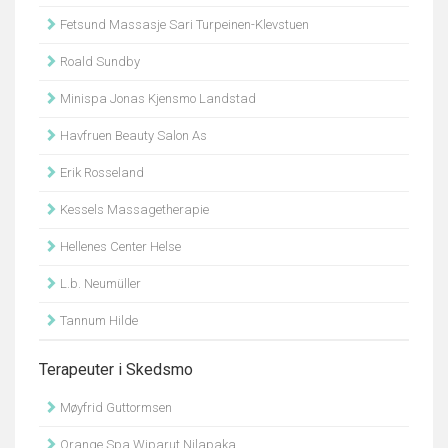
Fetsund Massasje Sari Turpeinen-Klevstuen
Roald Sundby
Minispa Jonas Kjensmo Landstad
Havfruen Beauty Salon As
Erik Rosseland
Kessels Massagetherapie
Hellenes Center Helse
L.b. Neumüller
Tannum Hilde
Terapeuter i Skedsmo
Møyfrid Guttormsen
Orange Spa Wiparut Nilapaka