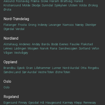
Ålesund
Fosnavåg
Fræna
Giske
Haram
Brattvåg
Hareid
Kristiansund
Molde
Skodje
Sunndal
Sykkylven
Ulstein
Volda
Ørskog
Ørsta
Nord-Trøndelag
Flatanger
Frosta
Grong
Inderøy
Levanger
Namsos
Nærøy
Steinkjer
Stjørdal
Verdal
Nordland
Alstahaug
Andenes
Andøy
Bardu
Bodø
Evenes
Fauske
Flakstad
Leknes
Lødingen
Mosjøen
Narvik
Rana
Sandnessjøen
Sortland
Vefsn
Vågan
Vestvågøy
Oppland
Brandbu
Gjøvik
Gran
Lillehammer
Lunner
Nord-Aurdal
Otta
Ringebu
Søndre Land
Sør-Aurdal
Vestre Toten
Østre Toten
Oslo
Oslo
Rogaland
Eigersund
Finnøy
Gjesdal
Hå
Haugesund
Karmøy
Klepp
Rennesøy