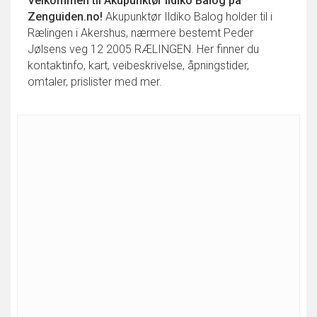
Velkommen til
Akupunktør Ildiko Balog
på
Zenguiden.no!
Akupunktør Ildiko Balog holder til i
Rælingen i Akershus, nærmere bestemt Peder
Jølsens veg 12 2005 RÆLINGEN. Her finner du
kontaktinfo, kart, veibeskrivelse, åpningstider,
omtaler, prislister med mer.