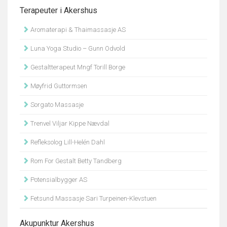
Terapeuter i Akershus
Aromaterapi & Thaimassasje AS
Luna Yoga Studio – Gunn Odvold
Gestaltterapeut Mngf Torill Borge
Møyfrid Guttormsen
Sorgato Massasje
Trenvel Viljar Kippe Nævdal
Refleksolog Lill-Helén Dahl
Rom For Gestalt Betty Tandberg
Potensialbygger AS
Fetsund Massasje Sari Turpeinen-Klevstuen
Akupunktur Akershus