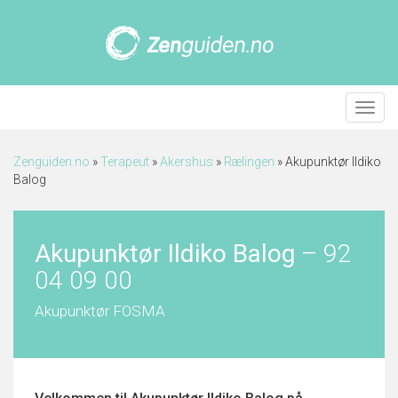
Meny
Zenguiden.no
»
Terapeut
»
Akershus
»
Rælingen
»
Akupunktør Ildiko
Balog
Akupunktør Ildiko Balog
–
92
04 09 00
Akupunktør FOSMA