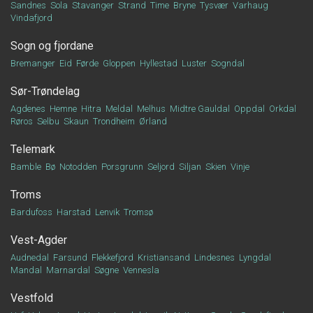
Sandnes
Sola
Stavanger
Strand
Time
Bryne
Tysvær
Varhaug
Vindafjord
Sogn og fjordane
Bremanger
Eid
Førde
Gloppen
Hyllestad
Luster
Sogndal
Sør-Trøndelag
Agdenes
Hemne
Hitra
Meldal
Melhus
Midtre Gauldal
Oppdal
Orkdal
Røros
Selbu
Skaun
Trondheim
Ørland
Telemark
Bamble
Bø
Notodden
Porsgrunn
Seljord
Siljan
Skien
Vinje
Troms
Bardufoss
Harstad
Lenvik
Tromsø
Vest-Agder
Audnedal
Farsund
Flekkefjord
Kristiansand
Lindesnes
Lyngdal
Mandal
Marnardal
Søgne
Vennesla
Vestfold