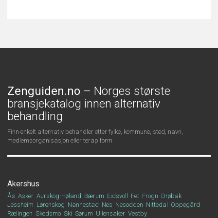
Zenguiden.no
– Norges største
bransjekatalog innen alternativ
behandling
Finn enkelt alternativ behandler etter fylke, kommune, sted, navn,
medlemsorganisasjon eller terapiform.
Akershus
Ås
Asker
Aurskog-Høland
Bærum
Eidsvoll
Fet
Frogn
Drøbak
Jessheim
Lørenskog
Nannestad
Nes
Nesodden
Nittedal
Oppegård
Rælingen
Skedsmo
Ski
Sørum
Ullensaker
Vestby