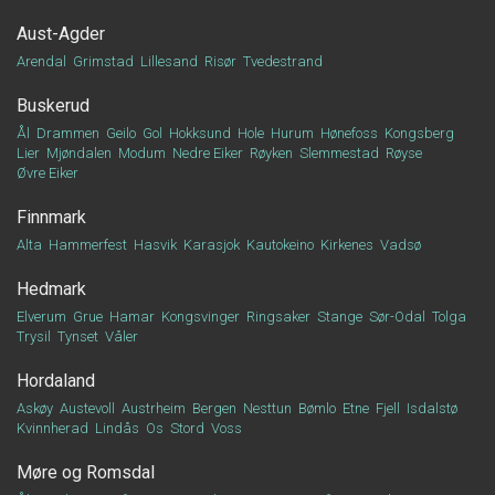
Aust-Agder
Arendal
Grimstad
Lillesand
Risør
Tvedestrand
Buskerud
Ål
Drammen
Geilo
Gol
Hokksund
Hole
Hurum
Hønefoss
Kongsberg
Lier
Mjøndalen
Modum
Nedre Eiker
Røyken
Slemmestad
Røyse
Øvre Eiker
Finnmark
Alta
Hammerfest
Hasvik
Karasjok
Kautokeino
Kirkenes
Vadsø
Hedmark
Elverum
Grue
Hamar
Kongsvinger
Ringsaker
Stange
Sør-Odal
Tolga
Trysil
Tynset
Våler
Hordaland
Askøy
Austevoll
Austrheim
Bergen
Nesttun
Bømlo
Etne
Fjell
Isdalstø
Kvinnherad
Lindås
Os
Stord
Voss
Møre og Romsdal