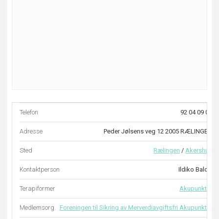
Telefon
92 04 09 00
Adresse
Peder Jølsens veg 12 2005 RÆLINGEN
Sted
Rælingen
/
Akershus
Kontaktperson
Ildiko Balog
Terapiformer
Akupunktur
Medlemsorg.
Foreningen til Sikring av Merverdiavgiftsfri Akupunktur