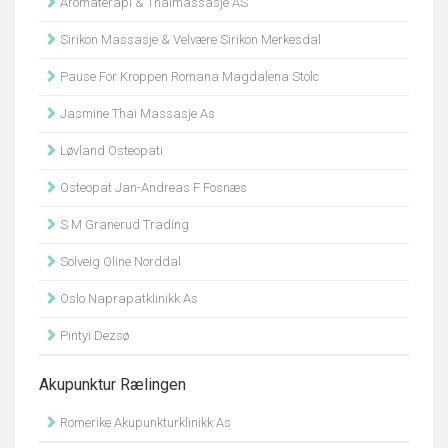
Aromaterapi & Thaimassasje AS
Sirikon Massasje & Velvære Sirikon Merkesdal
Pause For Kroppen Romana Magdalena Stolc
Jasmine Thai Massasje As
Løvland Osteopati
Osteopat Jan-Andreas F Fosnæs
S M Granerud Trading
Solveig Oline Norddal
Oslo Naprapatklinikk As
Pintyi Dezsø
Akupunktur Rælingen
Romerike Akupunkturklinikk As