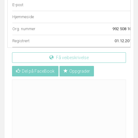
E-post
–
Hjemmeside
–
Org. nummer
992 508 108
Registrert
01.12.2010
Få veibeskrivelse
Del på FaceBook
Oppgrader