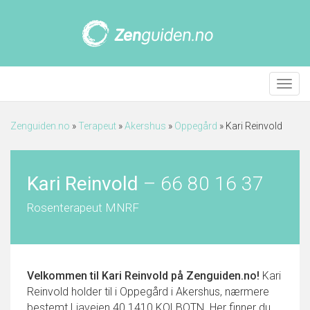
Meny
Zenguiden.no
»
Terapeut
»
Akershus
»
Oppegård
»
Kari Reinvold
Kari Reinvold
–
66 80 16 37
Rosenterapeut MNRF
Velkommen til
Kari Reinvold
på Zenguiden.no!
Kari
Reinvold holder til i Oppegård i Akershus, nærmere
bestemt Liaveien 40 1410 KOLBOTN. Her finner du