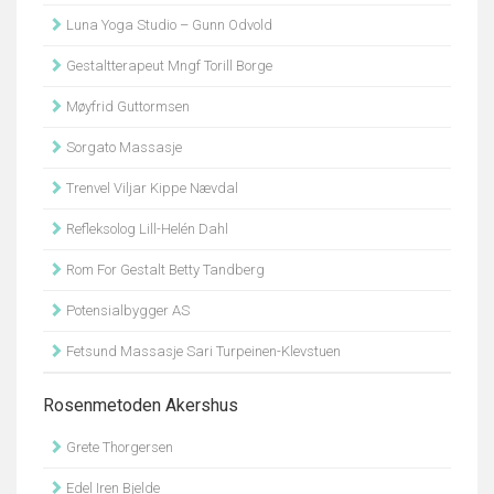
Luna Yoga Studio – Gunn Odvold
Gestaltterapeut Mngf Torill Borge
Møyfrid Guttormsen
Sorgato Massasje
Trenvel Viljar Kippe Nævdal
Refleksolog Lill-Helén Dahl
Rom For Gestalt Betty Tandberg
Potensialbygger AS
Fetsund Massasje Sari Turpeinen-Klevstuen
Rosenmetoden Akershus
Grete Thorgersen
Edel Iren Bjelde