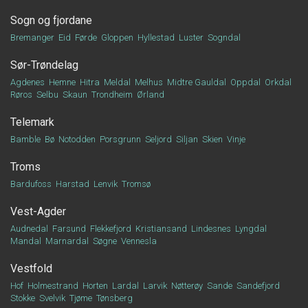
Sogn og fjordane
Bremanger
Eid
Førde
Gloppen
Hyllestad
Luster
Sogndal
Sør-Trøndelag
Agdenes
Hemne
Hitra
Meldal
Melhus
Midtre Gauldal
Oppdal
Orkdal
Røros
Selbu
Skaun
Trondheim
Ørland
Telemark
Bamble
Bø
Notodden
Porsgrunn
Seljord
Siljan
Skien
Vinje
Troms
Bardufoss
Harstad
Lenvik
Tromsø
Vest-Agder
Audnedal
Farsund
Flekkefjord
Kristiansand
Lindesnes
Lyngdal
Mandal
Marnardal
Søgne
Vennesla
Vestfold
Hof
Holmestrand
Horten
Lardal
Larvik
Nøtterøy
Sande
Sandefjord
Stokke
Svelvik
Tjøme
Tønsberg