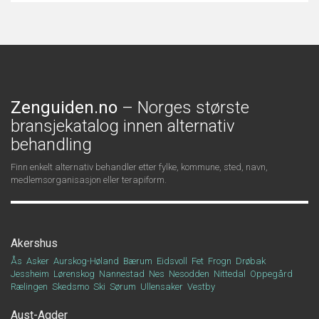
Zenguiden.no
– Norges største
bransjekatalog innen alternativ
behandling
Finn enkelt alternativ behandler etter fylke, kommune, sted, navn,
medlemsorganisasjon eller terapiform.
Akershus
Ås
Asker
Aurskog-Høland
Bærum
Eidsvoll
Fet
Frogn
Drøbak
Jessheim
Lørenskog
Nannestad
Nes
Nesodden
Nittedal
Oppegård
Rælingen
Skedsmo
Ski
Sørum
Ullensaker
Vestby
Aust-Agder