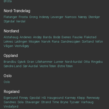
Ørsta
Nord-Trøndelag
Flatanger
Frosta
Grong
Inderøy
Levanger
Namsos
Nærøy
Steinkjer
Stjørdal
Verdal
Nordland
Alstahaug
Andenes
Andøy
Bardu
Bodø
Evenes
Fauske
Flakstad
Leknes
Lødingen
Mosjøen
Narvik
Rana
Sandnessjøen
Sortland
Vefsn
Vågan
Vestvågøy
Oppland
Brandbu
Gjøvik
Gran
Lillehammer
Lunner
Nord-Aurdal
Otta
Ringebu
Søndre Land
Sør-Aurdal
Vestre Toten
Østre Toten
Oslo
Oslo
Rogaland
Eigersund
Finnøy
Gjesdal
Hå
Haugesund
Karmøy
Klepp
Rennesøy
Sandnes
Sola
Stavanger
Strand
Time
Bryne
Tysvær
Varhaug
Vindafjord