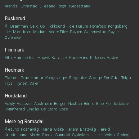
Arendal
Grimstad
Lillesand
Risør
Tvedestrand
Buskerud
Ål
Drammen
Geilo
Gol
Hokksund
Hole
Hurum
Hønefoss
Kongsberg
Lier
Mjøndalen
Modum
Nedre Eiker
Røyken
Slemmestad
Røyse
Øvre Eiker
Finnmark
Alta
Hammerfest
Hasvik
Karasjok
Kautokeino
Kirkenes
Vadsø
Hedmark
Elverum
Grue
Hamar
Kongsvinger
Ringsaker
Stange
Sør-Odal
Tolga
Trysil
Tynset
Våler
Hordaland
Askøy
Austevoll
Austrheim
Bergen
Nesttun
Bømlo
Etne
Fjell
Isdalstø
Kvinnherad
Lindås
Os
Stord
Voss
Møre og Romsdal
Ålesund
Fosnavåg
Fræna
Giske
Haram
Brattvåg
Hareid
Kristiansund
Molde
Skodje
Sunndal
Sykkylven
Ulstein
Volda
Ørskog