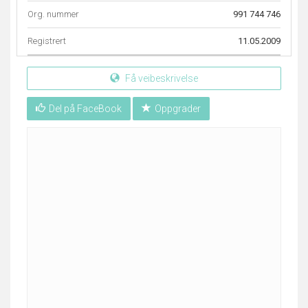
Org. nummer
991 744 746
Registrert
11.05.2009
Få veibeskrivelse
Del på FaceBook
Oppgrader