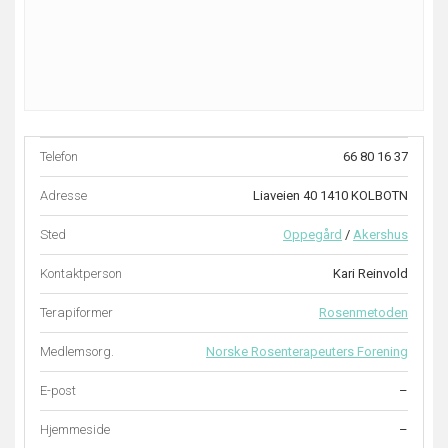
Telefon
66 80 16 37
Adresse
Liaveien 40 1410 KOLBOTN
Sted
Oppegård
/
Akershus
Kontaktperson
Kari Reinvold
Terapiformer
Rosenmetoden
Medlemsorg.
Norske Rosenterapeuters Forening
E-post
–
Hjemmeside
–