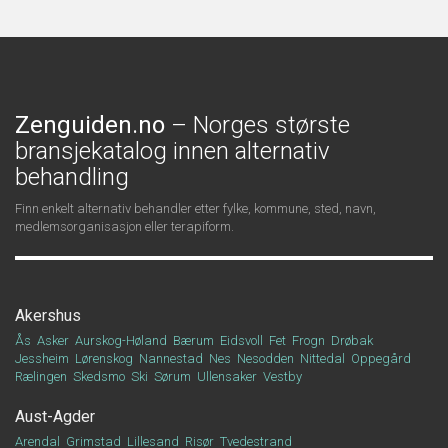
Zenguiden.no
– Norges største
bransjekatalog innen alternativ
behandling
Finn enkelt alternativ behandler etter fylke, kommune, sted, navn,
medlemsorganisasjon eller terapiform.
Akershus
Ås
Asker
Aurskog-Høland
Bærum
Eidsvoll
Fet
Frogn
Drøbak
Jessheim
Lørenskog
Nannestad
Nes
Nesodden
Nittedal
Oppegård
Rælingen
Skedsmo
Ski
Sørum
Ullensaker
Vestby
Aust-Agder
Arendal
Grimstad
Lillesand
Risør
Tvedestrand