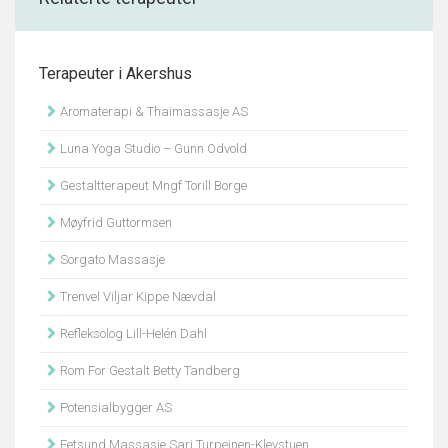
Terapeuter i Akershus
Aromaterapi & Thaimassasje AS
Luna Yoga Studio – Gunn Odvold
Gestaltterapeut Mngf Torill Borge
Møyfrid Guttormsen
Sorgato Massasje
Trenvel Viljar Kippe Nævdal
Refleksolog Lill-Helén Dahl
Rom For Gestalt Betty Tandberg
Potensialbygger AS
Fetsund Massasje Sari Turpeinen-Klevstuen