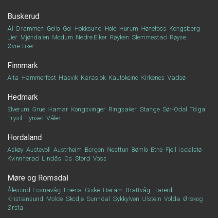
Buskerud
Ål
Drammen
Geilo
Gol
Hokksund
Hole
Hurum
Hønefoss
Kongsberg
Lier
Mjøndalen
Modum
Nedre Eiker
Røyken
Slemmestad
Røyse
Øvre Eiker
Finnmark
Alta
Hammerfest
Hasvik
Karasjok
Kautokeino
Kirkenes
Vadsø
Hedmark
Elverum
Grue
Hamar
Kongsvinger
Ringsaker
Stange
Sør-Odal
Tolga
Trysil
Tynset
Våler
Hordaland
Askøy
Austevoll
Austrheim
Bergen
Nesttun
Bømlo
Etne
Fjell
Isdalstø
Kvinnherad
Lindås
Os
Stord
Voss
Møre og Romsdal
Ålesund
Fosnavåg
Fræna
Giske
Haram
Brattvåg
Hareid
Kristiansund
Molde
Skodje
Sunndal
Sykkylven
Ulstein
Volda
Ørskog
Ørsta