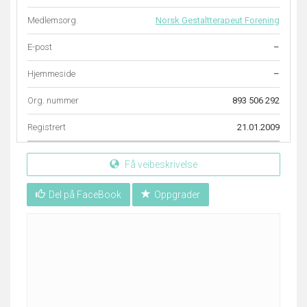
Medlemsorg.
Norsk Gestaltterapeut Forening
E-post
–
Hjemmeside
–
Org. nummer
893 506 292
Registrert
21.01.2009
Få veibeskrivelse
Del på FaceBook
Oppgrader