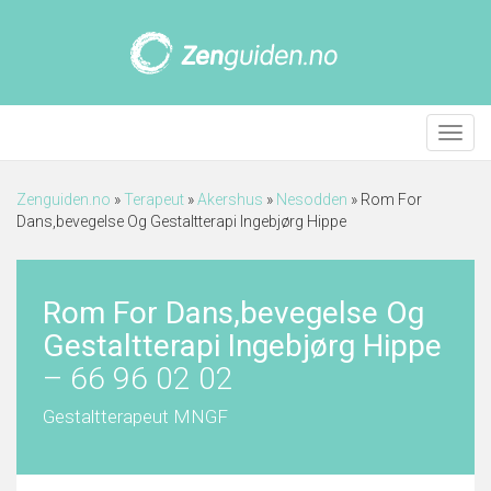
Meny
Zenguiden.no
»
Terapeut
»
Akershus
»
Nesodden
»
Rom For
Dans,bevegelse Og Gestaltterapi Ingebjørg Hippe
Rom For Dans,bevegelse Og
Gestaltterapi Ingebjørg Hippe
–
66 96 02 02
Gestaltterapeut MNGF