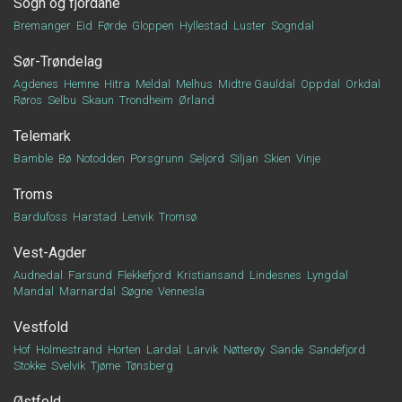
Sogn og fjordane
Bremanger
Eid
Førde
Gloppen
Hyllestad
Luster
Sogndal
Sør-Trøndelag
Agdenes
Hemne
Hitra
Meldal
Melhus
Midtre Gauldal
Oppdal
Orkdal
Røros
Selbu
Skaun
Trondheim
Ørland
Telemark
Bamble
Bø
Notodden
Porsgrunn
Seljord
Siljan
Skien
Vinje
Troms
Bardufoss
Harstad
Lenvik
Tromsø
Vest-Agder
Audnedal
Farsund
Flekkefjord
Kristiansand
Lindesnes
Lyngdal
Mandal
Marnardal
Søgne
Vennesla
Vestfold
Hof
Holmestrand
Horten
Lardal
Larvik
Nøtterøy
Sande
Sandefjord
Stokke
Svelvik
Tjøme
Tønsberg
Østfold