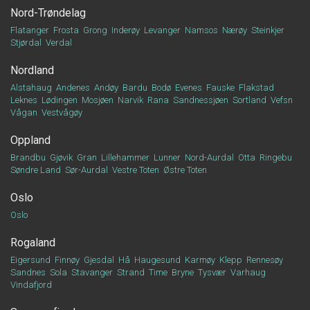
Nord-Trøndelag
Flatanger
Frosta
Grong
Inderøy
Levanger
Namsos
Nærøy
Steinkjer
Stjørdal
Verdal
Nordland
Alstahaug
Andenes
Andøy
Bardu
Bodø
Evenes
Fauske
Flakstad
Leknes
Lødingen
Mosjøen
Narvik
Rana
Sandnessjøen
Sortland
Vefsn
Vågan
Vestvågøy
Oppland
Brandbu
Gjøvik
Gran
Lillehammer
Lunner
Nord-Aurdal
Otta
Ringebu
Søndre Land
Sør-Aurdal
Vestre Toten
Østre Toten
Oslo
Oslo
Rogaland
Eigersund
Finnøy
Gjesdal
Hå
Haugesund
Karmøy
Klepp
Rennesøy
Sandnes
Sola
Stavanger
Strand
Time
Bryne
Tysvær
Varhaug
Vindafjord