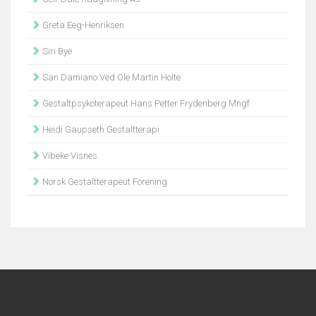
Greta Eeg-Henriksen
Siri Bye
San Damiano Ved Ole Martin Holte
Gestaltpsykoterapeut Hans Petter Frydenberg Mngf
Heidi Gaupseth Gestaltterapi
Vibeke Visnes
Norsk Gestaltterapeut Forening