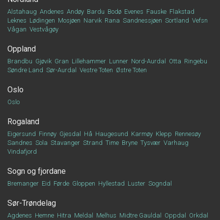
Alstahaug
Andenes
Andøy
Bardu
Bodø
Evenes
Fauske
Flakstad
Leknes
Lødingen
Mosjøen
Narvik
Rana
Sandnessjøen
Sortland
Vefsn
Vågan
Vestvågøy
Oppland
Brandbu
Gjøvik
Gran
Lillehammer
Lunner
Nord-Aurdal
Otta
Ringebu
Søndre Land
Sør-Aurdal
Vestre Toten
Østre Toten
Oslo
Oslo
Rogaland
Eigersund
Finnøy
Gjesdal
Hå
Haugesund
Karmøy
Klepp
Rennesøy
Sandnes
Sola
Stavanger
Strand
Time
Bryne
Tysvær
Varhaug
Vindafjord
Sogn og fjordane
Bremanger
Eid
Førde
Gloppen
Hyllestad
Luster
Sogndal
Sør-Trøndelag
Agdenes
Hemne
Hitra
Meldal
Melhus
Midtre Gauldal
Oppdal
Orkdal