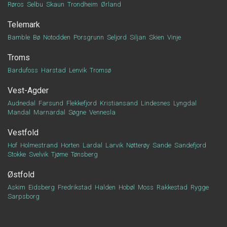
Røros
Selbu
Skaun
Trondheim
Ørland
Telemark
Bamble
Bø
Notodden
Porsgrunn
Seljord
Siljan
Skien
Vinje
Troms
Bardufoss
Harstad
Lenvik
Tromsø
Vest-Agder
Audnedal
Farsund
Flekkefjord
Kristiansand
Lindesnes
Lyngdal
Mandal
Marnardal
Søgne
Vennesla
Vestfold
Hof
Holmestrand
Horten
Lardal
Larvik
Nøtterøy
Sande
Sandefjord
Stokke
Svelvik
Tjøme
Tønsberg
Østfold
Askim
Eidsberg
Fredrikstad
Halden
Hobøl
Moss
Rakkestad
Rygge
Sarpsborg