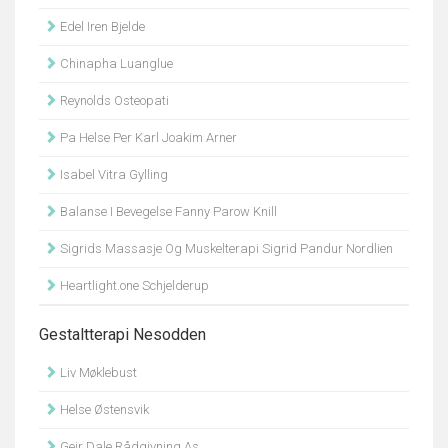
Edel Iren Bjelde
Chinapha Luanglue
Reynolds Osteopati
Pa Helse Per Karl Joakim Arner
Isabel Vitra Gylling
Balanse I Bevegelse Fanny Parow Knill
Sigrids Massasje Og Muskelterapi Sigrid Pandur Nordlien
Heartlight.one Schjelderup
Gestaltterapi Nesodden
Liv Møklebust
Helse Østensvik
Geir Dale Rådgivning As