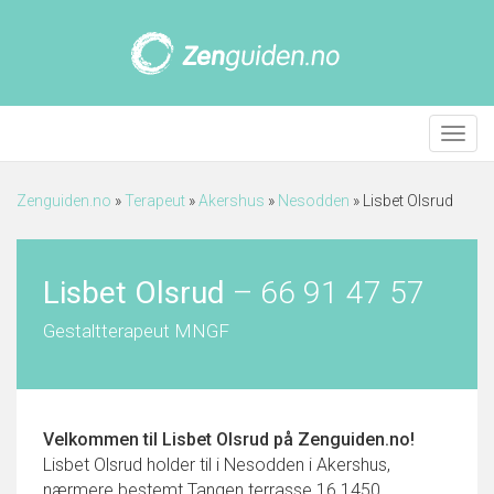
Meny
Zenguiden.no
»
Terapeut
»
Akershus
»
Nesodden
»
Lisbet Olsrud
Lisbet Olsrud
–
66 91 47 57
Gestaltterapeut MNGF
Velkommen til
Lisbet Olsrud
på Zenguiden.no!
Lisbet Olsrud holder til i Nesodden i Akershus,
nærmere bestemt Tangen terrasse 16 1450