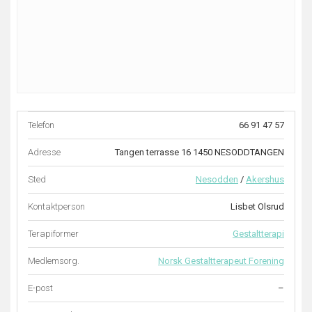
Telefon
66 91 47 57
Adresse
Tangen terrasse 16 1450 NESODDTANGEN
Sted
Nesodden
/
Akershus
Kontaktperson
Lisbet Olsrud
Terapiformer
Gestaltterapi
Medlemsorg.
Norsk Gestaltterapeut Forening
E-post
–