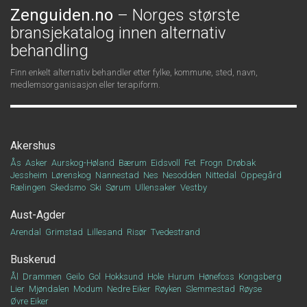
Zenguiden.no
– Norges største
bransjekatalog innen alternativ
behandling
Finn enkelt alternativ behandler etter fylke, kommune, sted, navn,
medlemsorganisasjon eller terapiform.
Akershus
Ås
Asker
Aurskog-Høland
Bærum
Eidsvoll
Fet
Frogn
Drøbak
Jessheim
Lørenskog
Nannestad
Nes
Nesodden
Nittedal
Oppegård
Rælingen
Skedsmo
Ski
Sørum
Ullensaker
Vestby
Aust-Agder
Arendal
Grimstad
Lillesand
Risør
Tvedestrand
Buskerud
Ål
Drammen
Geilo
Gol
Hokksund
Hole
Hurum
Hønefoss
Kongsberg
Lier
Mjøndalen
Modum
Nedre Eiker
Røyken
Slemmestad
Røyse
Øvre Eiker