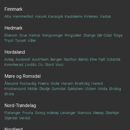
Finnmark
Alta
Hammerfest
Hasvik
Karasjok
Kautokeino
Kirkenes
Vadsø
Hedmark
Elverum
Grue
Hamar
Kongsvinger
Ringsaker
Stange
Sør-Odal
Tolga
Trysil
Tynset
Våler
Hordaland
Askøy
Austevoll
Austrheim
Bergen
Nesttun
Bømlo
Etne
Fjell
Isdalstø
Kvinnherad
Lindås
Os
Stord
Voss
Møre og Romsdal
Ålesund
Fosnavåg
Fræna
Giske
Haram
Brattvåg
Hareid
Kristiansund
Molde
Skodje
Sunndal
Sykkylven
Ulstein
Volda
Ørskog
Ørsta
Nord-Trøndelag
Flatanger
Frosta
Grong
Inderøy
Levanger
Namsos
Nærøy
Steinkjer
Stjørdal
Verdal
Nordland