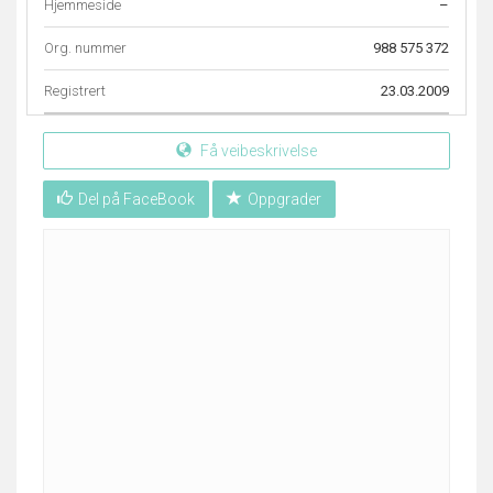
Hjemmeside
–
Org. nummer
988 575 372
Registrert
23.03.2009
Få veibeskrivelse
Del på FaceBook
Oppgrader