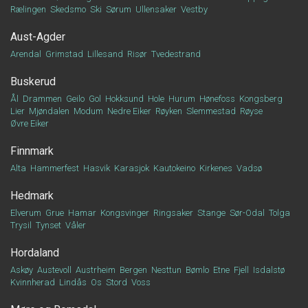
Rælingen
Skedsmo
Ski
Sørum
Ullensaker
Vestby
Aust-Agder
Arendal
Grimstad
Lillesand
Risør
Tvedestrand
Buskerud
Ål
Drammen
Geilo
Gol
Hokksund
Hole
Hurum
Hønefoss
Kongsberg
Lier
Mjøndalen
Modum
Nedre Eiker
Røyken
Slemmestad
Røyse
Øvre Eiker
Finnmark
Alta
Hammerfest
Hasvik
Karasjok
Kautokeino
Kirkenes
Vadsø
Hedmark
Elverum
Grue
Hamar
Kongsvinger
Ringsaker
Stange
Sør-Odal
Tolga
Trysil
Tynset
Våler
Hordaland
Askøy
Austevoll
Austrheim
Bergen
Nesttun
Bømlo
Etne
Fjell
Isdalstø
Kvinnherad
Lindås
Os
Stord
Voss