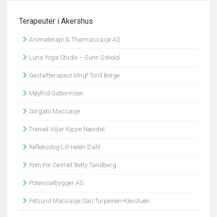
Terapeuter i Akershus
Aromaterapi & Thaimassasje AS
Luna Yoga Studio – Gunn Odvold
Gestaltterapeut Mngf Torill Borge
Møyfrid Guttormsen
Sorgato Massasje
Trenvel Viljar Kippe Nævdal
Refleksolog Lill-Helén Dahl
Rom For Gestalt Betty Tandberg
Potensialbygger AS
Fetsund Massasje Sari Turpeinen-Klevstuen