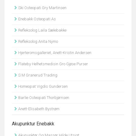
Ski Osteopati Gry Martinsen
Enebakk Osteopati As
Refleksolog Laila Sælebakke
Refleksolog Anita Nymo
Hjerteromsgalleriet, Anett-Kristin Andersen
Flateby Helhetsmedisin Gro Gjøse Purser
S M Granerud Trading
Homeopat Vigdis Gundersen
Barlie Osteopati Thorbjørnsen
Anett-Elisabeth Bystrøm
Akupunktur Enebakk
Akupunktør Og Massør Hilde Utsigt