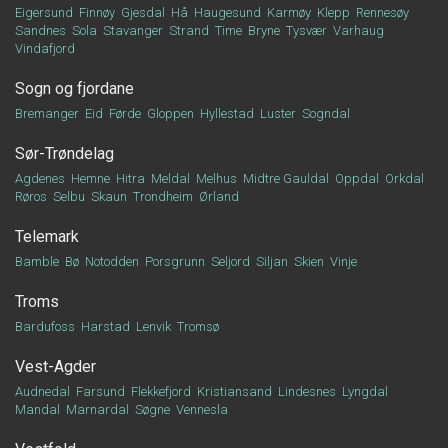
Eigersund
Finnøy
Gjesdal
Hå
Haugesund
Karmøy
Klepp
Rennesøy
Sandnes
Sola
Stavanger
Strand
Time
Bryne
Tysvær
Varhaug
Vindafjord
Sogn og fjordane
Bremanger
Eid
Førde
Gloppen
Hyllestad
Luster
Sogndal
Sør-Trøndelag
Agdenes
Hemne
Hitra
Meldal
Melhus
Midtre Gauldal
Oppdal
Orkdal
Røros
Selbu
Skaun
Trondheim
Ørland
Telemark
Bamble
Bø
Notodden
Porsgrunn
Seljord
Siljan
Skien
Vinje
Troms
Bardufoss
Harstad
Lenvik
Tromsø
Vest-Agder
Audnedal
Farsund
Flekkefjord
Kristiansand
Lindesnes
Lyngdal
Mandal
Marnardal
Søgne
Vennesla