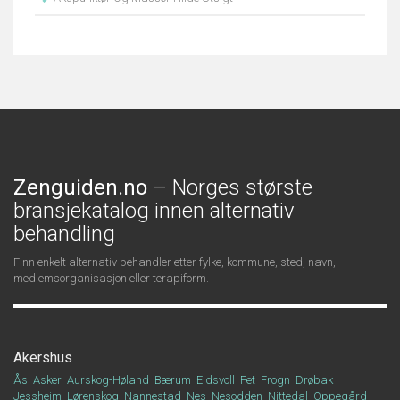
Zenguiden.no
– Norges største
bransjekatalog innen alternativ
behandling
Finn enkelt alternativ behandler etter fylke, kommune, sted, navn,
medlemsorganisasjon eller terapiform.
Akershus
Ås
Asker
Aurskog-Høland
Bærum
Eidsvoll
Fet
Frogn
Drøbak
Jessheim
Lørenskog
Nannestad
Nes
Nesodden
Nittedal
Oppegård