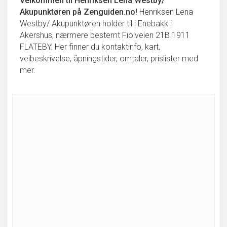
Velkommen til
Henriksen Lena Westby/
Akupunktøren
på Zenguiden.no!
Henriksen Lena
Westby/ Akupunktøren holder til i Enebakk i
Akershus, nærmere bestemt Fiolveien 21B 1911
FLATEBY. Her finner du kontaktinfo, kart,
veibeskrivelse, åpningstider, omtaler, prislister med
mer.