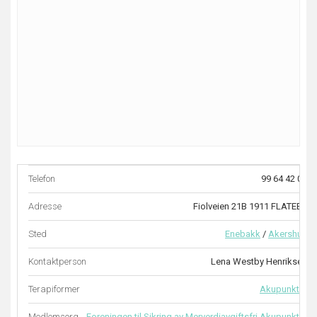
Telefon
99 64 42 08
Adresse
Fiolveien 21B 1911 FLATEBY
Sted
Enebakk
/
Akershus
Kontaktperson
Lena Westby Henriksen
Terapiformer
Akupunktur
Medlemsorg.
Foreningen til Sikring av Merverdiavgiftsfri Akupunktur