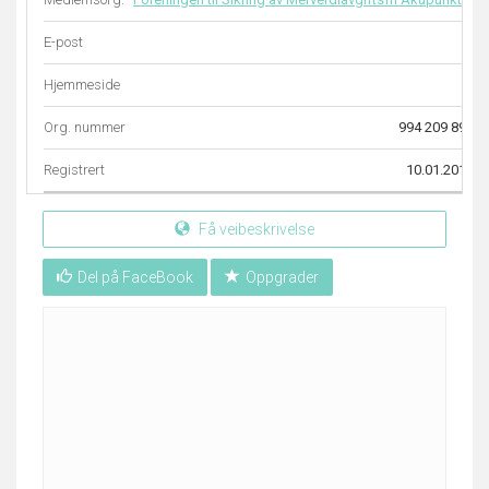
E-post
–
Hjemmeside
–
Org. nummer
994 209 892
Registrert
10.01.2011
Få veibeskrivelse
Del på FaceBook
Oppgrader