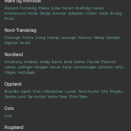
Møre og Romsdal
Ålesund
Fosnavåg
Fræna
Giske
Haram
Brattvåg
Hareid
Kristiansund
Molde
Skodje
Sunndal
Sykkylven
Ulstein
Volda
Ørskog
Ørsta
Nord-Trøndelag
Flatanger
Frosta
Grong
Inderøy
Levanger
Namsos
Nærøy
Steinkjer
Stjørdal
Verdal
Nordland
Alstahaug
Andenes
Andøy
Bardu
Bodø
Evenes
Fauske
Flakstad
Leknes
Lødingen
Mosjøen
Narvik
Rana
Sandnessjøen
Sortland
Vefsn
Vågan
Vestvågøy
Oppland
Brandbu
Gjøvik
Gran
Lillehammer
Lunner
Nord-Aurdal
Otta
Ringebu
Søndre Land
Sør-Aurdal
Vestre Toten
Østre Toten
Oslo
Oslo
Rogaland