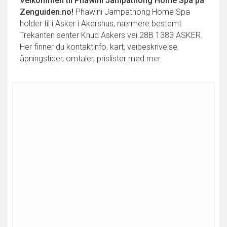
Velkommen til
Phawini Jampathong Home Spa
på
Zenguiden.no!
Phawini Jampathong Home Spa
holder til i Asker i Akershus, nærmere bestemt
Trekanten senter Knud Askers vei 28B 1383 ASKER.
Her finner du kontaktinfo, kart, veibeskrivelse,
åpningstider, omtaler, prislister med mer.