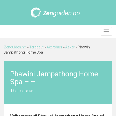
Meny
Zenguiden.no
»
Terapeut
»
Akershus
»
Asker
»
Phawini
Jampathong Home Spa
Phawini Jampathong Home
Spa
–
–
Thaimassør