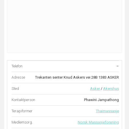
Telefon
–
Adresse
Trekanten senter Knud Askers vei 28B 1383 ASKER
Sted
Asker
/
Akershus
Kontaktperson
Phawini Jampathong
Terapiformer
Thaimassasje
Medlemsorg.
Norsk Massasjeforening