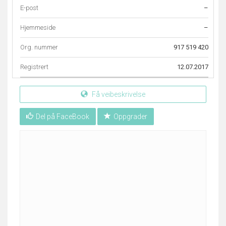
E-post
–
Hjemmeside
–
Org. nummer
917 519 420
Registrert
12.07.2017
Få veibeskrivelse
Del på FaceBook
Oppgrader