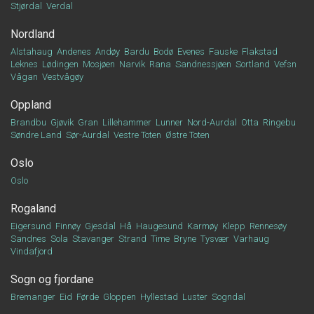
Stjørdal
Verdal
Nordland
Alstahaug
Andenes
Andøy
Bardu
Bodø
Evenes
Fauske
Flakstad
Leknes
Lødingen
Mosjøen
Narvik
Rana
Sandnessjøen
Sortland
Vefsn
Vågan
Vestvågøy
Oppland
Brandbu
Gjøvik
Gran
Lillehammer
Lunner
Nord-Aurdal
Otta
Ringebu
Søndre Land
Sør-Aurdal
Vestre Toten
Østre Toten
Oslo
Oslo
Rogaland
Eigersund
Finnøy
Gjesdal
Hå
Haugesund
Karmøy
Klepp
Rennesøy
Sandnes
Sola
Stavanger
Strand
Time
Bryne
Tysvær
Varhaug
Vindafjord
Sogn og fjordane
Bremanger
Eid
Førde
Gloppen
Hyllestad
Luster
Sogndal