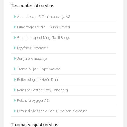
Terapeuter i Akershus
Aromaterapi & Thaimassasje AS
Luna Yoga Studio – Gunn Odvold
Gestaltterapeut Mngf Torill Borge
Møyfrid Guttormsen
Sorgato Massasje
Trenvel Viljar Kippe Nævdal
Refleksolog Lill-Helén Dahl
Rom For Gestalt Betty Tandberg
Potensialbygger AS
Fetsund Massasje Sari Turpeinen-Klevstuen
Thaimassasje Akershus