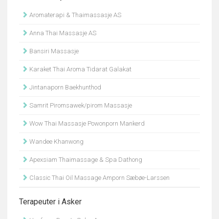
Aromaterapi & Thaimassasje AS
Anna Thai Massasje AS
Bansiri Massasje
Karaket Thai Aroma Tidarat Galakat
Jintanaporn Baekhunthod
Samrit Piromsawek/pirom Massasje
Wow Thai Massasje Powonporn Mankerd
Wandee Khanwong
Apexsiam Thaimassage & Spa Dathong
Classic Thai Oil Massage Amporn Sæbøe-Larssen
Terapeuter i Asker