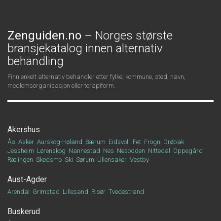
Zenguiden.no
– Norges største
bransjekatalog innen alternativ
behandling
Finn enkelt alternativ behandler etter fylke, kommune, sted, navn,
medlemsorganisasjon eller terapiform.
Akershus
Ås
Asker
Aurskog-Høland
Bærum
Eidsvoll
Fet
Frogn
Drøbak
Jessheim
Lørenskog
Nannestad
Nes
Nesodden
Nittedal
Oppegård
Rælingen
Skedsmo
Ski
Sørum
Ullensaker
Vestby
Aust-Agder
Arendal
Grimstad
Lillesand
Risør
Tvedestrand
Buskerud