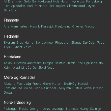
Ål
Drammen
Geilo
Gol
Hokksund
Hole
Hurum
Hønefoss
Kongsberg
Lier
Mjøndalen
Modum
Nedre Eiker
Røyken
Slemmestad
Røyse
Øvre Eiker
Finnmark
Alta
Hammerfest
Hasvik
Karasjok
Kautokeino
Kirkenes
Vadsø
Hedmark
Elverum
Grue
Hamar
Kongsvinger
Ringsaker
Stange
Sør-Odal
Tolga
Trysil
Tynset
Våler
Hordaland
Askøy
Austevoll
Austrheim
Bergen
Nesttun
Bømlo
Etne
Fjell
Isdalstø
Kvinnherad
Lindås
Os
Stord
Voss
Møre og Romsdal
Ålesund
Fosnavåg
Fræna
Giske
Haram
Brattvåg
Hareid
Kristiansund
Molde
Skodje
Sunndal
Sykkylven
Ulstein
Volda
Ørskog
Ørsta
Nord-Trøndelag
Flatanger
Frosta
Grong
Inderøy
Levanger
Namsos
Nærøy
Steinkjer