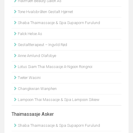
Havfruen Beauty Salon As
Tone Hvalsbråten Gestalt Hjørnet
Shaba Thaimassasje & Spa Supaporn Furulund
Falck Helse As
Gestaltterapeut – Ingvild Rød
Anne Amlund Olafsbye
Lotus Siam Thai Massasje A-Ngoon Rongnoi
Tveter Wasini
Changkwian Wanphen
Lampoon Thai Massasje & Spa Lampoon Sikiew
Thaimassasje Asker
Shaba Thaimassasje & Spa Supaporn Furulund