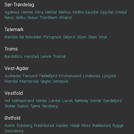
Sør-Trøndelag
Agdenes
Hemne
Hitra
Meldal
Melhus
Midtre Gauldal
Oppdal
Orkdal
Røros
Selbu
Skaun
Trondheim
Ørland
Telemark
Bamble
Bø
Notodden
Porsgrunn
Seljord
Siljan
Skien
Vinje
Troms
Bardufoss
Harstad
Lenvik
Tromsø
Vest-Agder
Audnedal
Farsund
Flekkefjord
Kristiansand
Lindesnes
Lyngdal
Mandal
Marnardal
Søgne
Vennesla
Vestfold
Hof
Holmestrand
Horten
Lardal
Larvik
Nøtterøy
Sande
Sandefjord
Stokke
Svelvik
Tjøme
Tønsberg
Østfold
Askim
Eidsberg
Fredrikstad
Halden
Hobøl
Moss
Rakkestad
Rygge
Sarpsborg