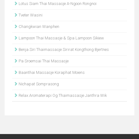
Lotus Siam Thai Massasje A-Ngoon Rongnoi
Tveter Wasini
Changkwian Wanphen
Lampoon Thai Massasje & Spa Lampoon Sikiew
Benja Siri Thaimassasje Sirirat Kongthong Bjertnes
Pa Sroemsai Thai Massasje
Baanthai Massasje Koraphat Moiens
Nichapat Somprasong
Relax Aromaterapi Og Thaimassasje Janthra Wik