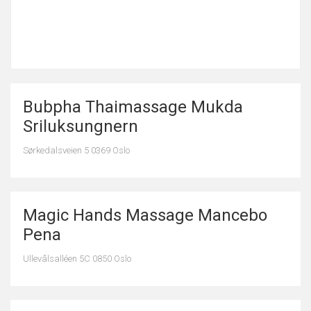
Bubpha Thaimassage Mukda
Sriluksungnern
Sørkedalsveien 5 0369 Oslo
Magic Hands Massage Mancebo
Pena
Ullevålsalléen 5C 0850 Oslo