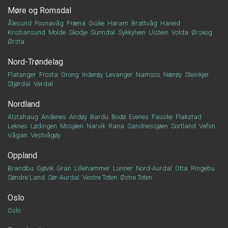
Møre og Romsdal
Ålesund
Fosnavåg
Fræna
Giske
Haram
Brattvåg
Hareid
Kristiansund
Molde
Skodje
Sunndal
Sykkylven
Ulstein
Volda
Ørskog
Ørsta
Nord-Trøndelag
Flatanger
Frosta
Grong
Inderøy
Levanger
Namsos
Nærøy
Steinkjer
Stjørdal
Verdal
Nordland
Alstahaug
Andenes
Andøy
Bardu
Bodø
Evenes
Fauske
Flakstad
Leknes
Lødingen
Mosjøen
Narvik
Rana
Sandnessjøen
Sortland
Vefsn
Vågan
Vestvågøy
Oppland
Brandbu
Gjøvik
Gran
Lillehammer
Lunner
Nord-Aurdal
Otta
Ringebu
Søndre Land
Sør-Aurdal
Vestre Toten
Østre Toten
Oslo
Oslo