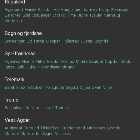
Rogaland
Eigersund
Finnøy
Gjesdal
Hå
Haugesund
Karmøy
Klepp
Rennesøy
Sandnes
Sola
Stavanger
Strand
Time
Bryne
Tysvær
Varhaug
Vindafjord
Sogn og fjordane
Bremanger
Eid
Førde
Gloppen
Hyllestad
Luster
Sogndal
Sør-Trøndelag
Agdenes
Hemne
Hitra
Meldal
Melhus
Midtre Gauldal
Oppdal
Orkdal
Røros
Selbu
Skaun
Trondheim
Ørland
Telemark
Bamble
Bø
Notodden
Porsgrunn
Seljord
Siljan
Skien
Vinje
Troms
Bardufoss
Harstad
Lenvik
Tromsø
Vest-Agder
Audnedal
Farsund
Flekkefjord
Kristiansand
Lindesnes
Lyngdal
Mandal
Marnardal
Søgne
Vennesla