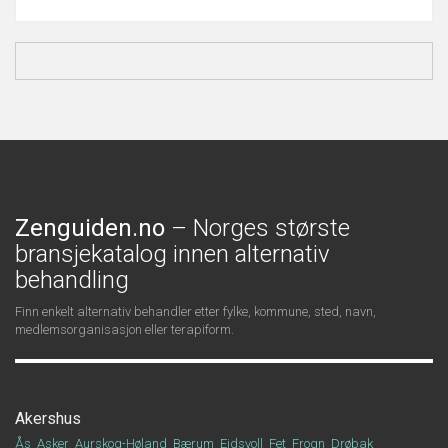
Zenguiden.no
– Norges største
bransjekatalog innen alternativ
behandling
Finn enkelt alternativ behandler etter fylke, kommune, sted, navn,
medlemsorganisasjon eller terapiform.
Akershus
Ås
Asker
Aurskog-Høland
Bærum
Eidsvoll
Fet
Frogn
Drøbak