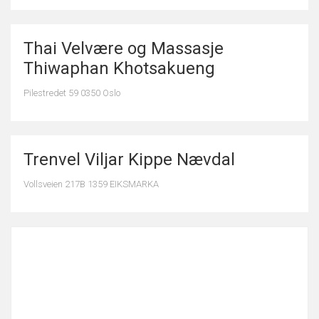
Thai Velvære og Massasje
Thiwaphan Khotsakueng
Pilestredet 59 0350 Oslo
Trenvel Viljar Kippe Nævdal
Vollsveien 217B 1359 EIKSMARKA