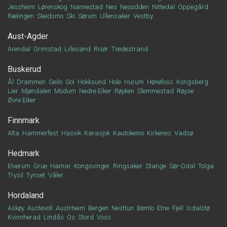
Jessheim
Lørenskog
Nannestad
Nes
Nesodden
Nittedal
Oppegård
Rælingen
Skedsmo
Ski
Sørum
Ullensaker
Vestby
Aust-Agder
Arendal
Grimstad
Lillesand
Risør
Tvedestrand
Buskerud
Ål
Drammen
Geilo
Gol
Hokksund
Hole
Hurum
Hønefoss
Kongsberg
Lier
Mjøndalen
Modum
Nedre Eiker
Røyken
Slemmestad
Røyse
Øvre Eiker
Finnmark
Alta
Hammerfest
Hasvik
Karasjok
Kautokeino
Kirkenes
Vadsø
Hedmark
Elverum
Grue
Hamar
Kongsvinger
Ringsaker
Stange
Sør-Odal
Tolga
Trysil
Tynset
Våler
Hordaland
Askøy
Austevoll
Austrheim
Bergen
Nesttun
Bømlo
Etne
Fjell
Isdalstø
Kvinnherad
Lindås
Os
Stord
Voss