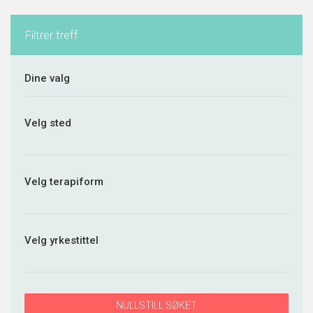
Filtrer treff
Dine valg
Velg sted
Velg terapiform
Velg yrkestittel
NULLSTILL SØKET