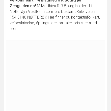
Velkommen til
M Matthieu R R Bourg
på
Zenguiden.no!
M Matthieu R R Bourg holder til i
Nøtterøy i Vestfold, nærmere bestemt Kirkeveien
154 3140 NØTTERØY. Her finner du kontaktinfo, kart,
veibeskrivelse, åpningstider, omtaler, prislister med
mer.