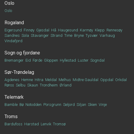
Oslo
Oslo
Rogaland
Eigersund
Finnøy
Gjesdal
Hå
Haugesund
Karmøy
Klepp
Rennesøy
Sandnes
Sola
Stavanger
Strand
Time
Bryne
Tysvær
Varhaug
Vindafjord
Sogn og fjordane
Bremanger
Eid
Førde
Gloppen
Hyllestad
Luster
Sogndal
Sør-Trøndelag
Agdenes
Hemne
Hitra
Meldal
Melhus
Midtre Gauldal
Oppdal
Orkdal
Røros
Selbu
Skaun
Trondheim
Ørland
Telemark
Bamble
Bø
Notodden
Porsgrunn
Seljord
Siljan
Skien
Vinje
Troms
Bardufoss
Harstad
Lenvik
Tromsø