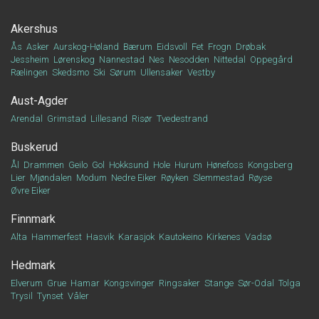
Akershus
Ås
Asker
Aurskog-Høland
Bærum
Eidsvoll
Fet
Frogn
Drøbak
Jessheim
Lørenskog
Nannestad
Nes
Nesodden
Nittedal
Oppegård
Rælingen
Skedsmo
Ski
Sørum
Ullensaker
Vestby
Aust-Agder
Arendal
Grimstad
Lillesand
Risør
Tvedestrand
Buskerud
Ål
Drammen
Geilo
Gol
Hokksund
Hole
Hurum
Hønefoss
Kongsberg
Lier
Mjøndalen
Modum
Nedre Eiker
Røyken
Slemmestad
Røyse
Øvre Eiker
Finnmark
Alta
Hammerfest
Hasvik
Karasjok
Kautokeino
Kirkenes
Vadsø
Hedmark
Elverum
Grue
Hamar
Kongsvinger
Ringsaker
Stange
Sør-Odal
Tolga
Trysil
Tynset
Våler