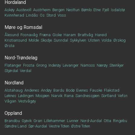
Hordaland
Askøy
Austevoll
Austrheim
Bergen
Nesttun
Bømlo
Etne
Fjell
Isdalstø
Kvinnherad
Lindås
Os
Stord
Voss
Møre og Romsdal
Ålesund
Fosnavåg
Fræna
Giske
Haram
Brattvåg
Hareid
Kristiansund
Molde
Skodje
Sunndal
Sykkylven
Ulstein
Volda
Ørskog
Ørsta
Nord-Trøndelag
Flatanger
Frosta
Grong
Inderøy
Levanger
Namsos
Nærøy
Steinkjer
Stjørdal
Verdal
Nordland
Alstahaug
Andenes
Andøy
Bardu
Bodø
Evenes
Fauske
Flakstad
Leknes
Lødingen
Mosjøen
Narvik
Rana
Sandnessjøen
Sortland
Vefsn
Vågan
Vestvågøy
Oppland
Brandbu
Gjøvik
Gran
Lillehammer
Lunner
Nord-Aurdal
Otta
Ringebu
Søndre Land
Sør-Aurdal
Vestre Toten
Østre Toten