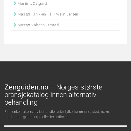
Mai Britt Østgård
Massør-Klinikken Pål T Welin-Larsen
Massør Valentin Jørstad
Zenguiden.no
– Norges største
bransjekatalog innen alternativ
behandling
Finn enkelt alternativ behandler etter fylke, kommune, sted, navn,
medlemsorganisasjon eller terapiform.