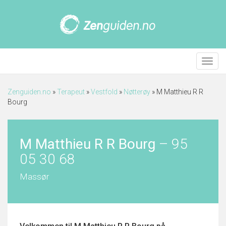
Meny
Zenguiden.no
»
Terapeut
»
Vestfold
»
Nøtterøy
»
M Matthieu R R
Bourg
M Matthieu R R Bourg
–
95
05 30 68
Massør