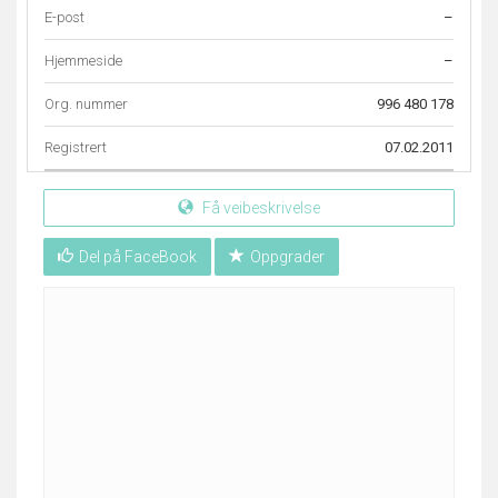
E-post
–
Hjemmeside
–
Org. nummer
996 480 178
Registrert
07.02.2011
Få veibeskrivelse
Del på FaceBook
Oppgrader