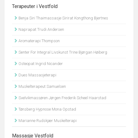
Terapeuter i Vestfold
Benja Siri Thaimassasje Sirirat Kongthong Bjertnes
Naprapat Trudi Andersen
Aromaterapi Thompson
Senter For Integral Livskunst Trine Bjørgan Høiberg
Osteopat Ingrid Nicander
Dues Massasjeterapi
Muskelterapeut Samuelsen
Svelvikmassøren Jørgen Frederik Scheel Haarstad
Tønsberg Hypnose Mona Opstad
Marianne Rudskjær Muskelterapi
Massasje Vestfold