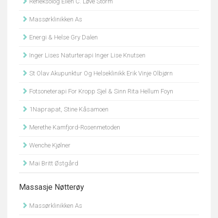
Refleksolog Ellen C. Løve Storm
Massørklinikken As
Energi & Helse Gry Dalen
Inger Lises Naturterapi Inger Lise Knutsen
St Olav Akupunktur Og Helseklinikk Erik Vinje Olbjørn
Fotsoneterapi For Kropp Sjel & Sinn Rita Hellum Foyn
1Naprapat, Stine Kåsamoen
Merethe Kamfjord-Rosenmetoden
Wenche Kjølner
Mai Britt Østgård
Massasje Nøtterøy
Massørklinikken As