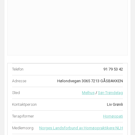
Telefon
91 79 53 42
Adresse
Hølondvegen 3065 7213 GÅSBAKKEN
Sted
Melhus
/
Sør-Trøndelag
Kontaktperson
Liv Grønli
Terapiformer
Homøopati
Medlemsorg.
Norges Landsforbund av Homøopraktikere NLH