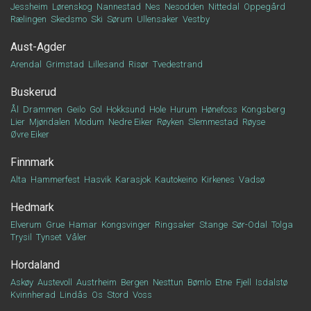
Jessheim
Lørenskog
Nannestad
Nes
Nesodden
Nittedal
Oppegård
Rælingen
Skedsmo
Ski
Sørum
Ullensaker
Vestby
Aust-Agder
Arendal
Grimstad
Lillesand
Risør
Tvedestrand
Buskerud
Ål
Drammen
Geilo
Gol
Hokksund
Hole
Hurum
Hønefoss
Kongsberg
Lier
Mjøndalen
Modum
Nedre Eiker
Røyken
Slemmestad
Røyse
Øvre Eiker
Finnmark
Alta
Hammerfest
Hasvik
Karasjok
Kautokeino
Kirkenes
Vadsø
Hedmark
Elverum
Grue
Hamar
Kongsvinger
Ringsaker
Stange
Sør-Odal
Tolga
Trysil
Tynset
Våler
Hordaland
Askøy
Austevoll
Austrheim
Bergen
Nesttun
Bømlo
Etne
Fjell
Isdalstø
Kvinnherad
Lindås
Os
Stord
Voss