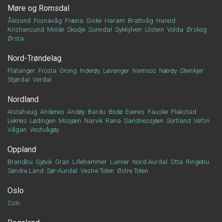
Møre og Romsdal
Ålesund
Fosnavåg
Fræna
Giske
Haram
Brattvåg
Hareid
Kristiansund
Molde
Skodje
Sunndal
Sykkylven
Ulstein
Volda
Ørskog
Ørsta
Nord-Trøndelag
Flatanger
Frosta
Grong
Inderøy
Levanger
Namsos
Nærøy
Steinkjer
Stjørdal
Verdal
Nordland
Alstahaug
Andenes
Andøy
Bardu
Bodø
Evenes
Fauske
Flakstad
Leknes
Lødingen
Mosjøen
Narvik
Rana
Sandnessjøen
Sortland
Vefsn
Vågan
Vestvågøy
Oppland
Brandbu
Gjøvik
Gran
Lillehammer
Lunner
Nord-Aurdal
Otta
Ringebu
Søndre Land
Sør-Aurdal
Vestre Toten
Østre Toten
Oslo
Oslo