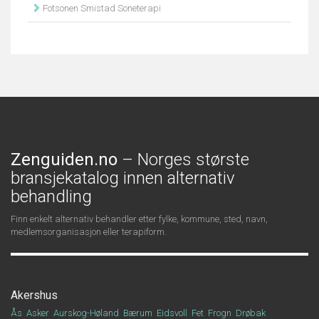
Fotsonen Smistad Soneterapi
Zenguiden.no
– Norges største
bransjekatalog innen alternativ
behandling
Finn enkelt alternativ behandler etter fylke, kommune, sted, navn,
medlemsorganisasjon eller terapiform.
Akershus
Ås
Asker
Aurskog-Høland
Bærum
Eidsvoll
Fet
Frogn
Drøbak