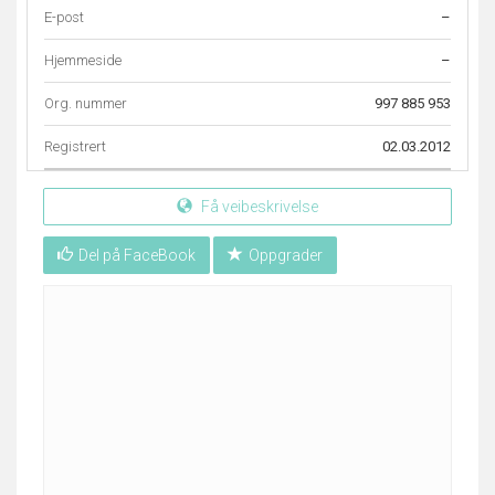
E-post
–
Hjemmeside
–
Org. nummer
997 885 953
Registrert
02.03.2012
Få veibeskrivelse
Del på FaceBook
Oppgrader