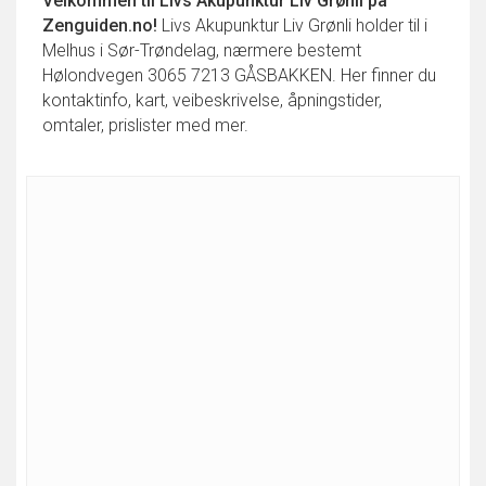
Velkommen til
Livs Akupunktur Liv Grønli
på
Zenguiden.no!
Livs Akupunktur Liv Grønli holder til i
Melhus i Sør-Trøndelag, nærmere bestemt
Hølondvegen 3065 7213 GÅSBAKKEN. Her finner du
kontaktinfo, kart, veibeskrivelse, åpningstider,
omtaler, prislister med mer.