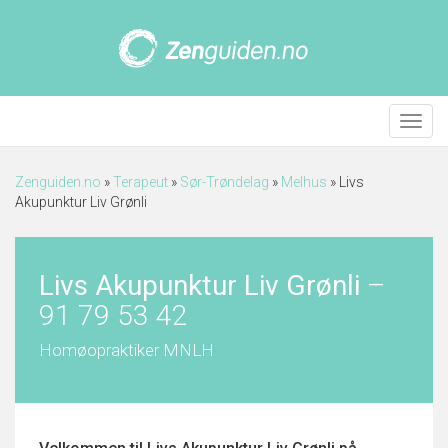
Meny
Zenguiden.no
»
Terapeut
»
Sør-Trøndelag
»
Melhus
»
Livs
Akupunktur Liv Grønli
Livs Akupunktur Liv Grønli
–
91 79 53 42
Homøopraktiker MNLH