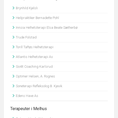
Brynhild Kjelsli
Heilpraktiker Bernadette Pohl
Innsia Helhetsterapi Elsa Beate Sætherbø
Trude Folstad
Torill Taftøs Helhetsterapi
Atlantis Helhetsterapi As
Go4It Coaching Karlsrud
Optimer Helsen, A. Rognes
Soneterapi Refleksolog B. Kjevik
Edens Have As
Terapeuter i Melhus