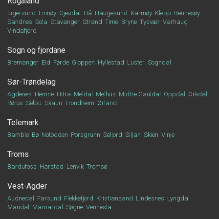
Rogaland
Eigersund
Finnøy
Gjesdal
Hå
Haugesund
Karmøy
Klepp
Rennesøy
Sandnes
Sola
Stavanger
Strand
Time
Bryne
Tysvær
Varhaug
Vindafjord
Sogn og fjordane
Bremanger
Eid
Førde
Gloppen
Hyllestad
Luster
Sogndal
Sør-Trøndelag
Agdenes
Hemne
Hitra
Meldal
Melhus
Midtre Gauldal
Oppdal
Orkdal
Røros
Selbu
Skaun
Trondheim
Ørland
Telemark
Bamble
Bø
Notodden
Porsgrunn
Seljord
Siljan
Skien
Vinje
Troms
Bardufoss
Harstad
Lenvik
Tromsø
Vest-Agder
Audnedal
Farsund
Flekkefjord
Kristiansand
Lindesnes
Lyngdal
Mandal
Marnardal
Søgne
Vennesla