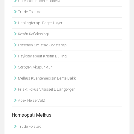
Osteopat Isabel Hasselø
Trude Folstad
Healingterapi Roger Høyer
Rosén Refleksologi
Fotsonen Smistad Soneterapi
Psykoterapeut Kristin Bulling
Sørbøen Akupunktur
Melhus Kvantemedisin Bente Bakk
Friskt Fokus V/sissel L Langørgen
Apex Helse Valø
Homøopati Melhus
Trude Folstad