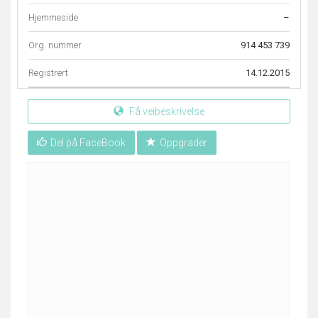
Hjemmeside
–
Org. nummer
914 453 739
Registrert
14.12.2015
Få veibeskrivelse
Del på FaceBook
Oppgrader