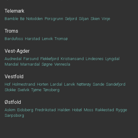
Telemark
Bamble
Bø
Notodden
Porsgrunn
Seljord
Siljan
Skien
Vinje
Troms
Bardufoss
Harstad
Lenvik
Tromsø
Vest-Agder
Audnedal
Farsund
Flekkefjord
Kristiansand
Lindesnes
Lyngdal
Mandal
Marnardal
Søgne
Vennesla
Vestfold
Hof
Holmestrand
Horten
Lardal
Larvik
Nøtterøy
Sande
Sandefjord
Stokke
Svelvik
Tjøme
Tønsberg
Østfold
Askim
Eidsberg
Fredrikstad
Halden
Hobøl
Moss
Rakkestad
Rygge
Sarpsborg