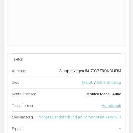
Telefon
–
Adresse
Sluppenvegen 5A 7037 TRONDHEIM
Sted
Malvik
/
Sør-Trøndelag
Kontaktperson
Monica Mariell Aune
Terapiformer
Homøopati
Medlemsorg.
Norges Landsforbund av Homøopraktikere NLH
E-post
–