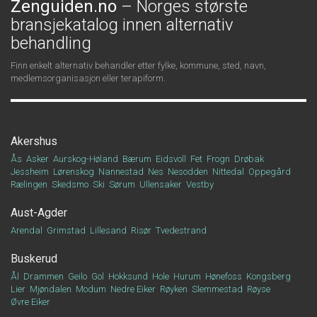
Zenguiden.no
– Norges største
bransjekatalog innen alternativ
behandling
Finn enkelt alternativ behandler etter fylke, kommune, sted, navn,
medlemsorganisasjon eller terapiform.
Akershus
Ås
Asker
Aurskog-Høland
Bærum
Eidsvoll
Fet
Frogn
Drøbak
Jessheim
Lørenskog
Nannestad
Nes
Nesodden
Nittedal
Oppegård
Rælingen
Skedsmo
Ski
Sørum
Ullensaker
Vestby
Aust-Agder
Arendal
Grimstad
Lillesand
Risør
Tvedestrand
Buskerud
Ål
Drammen
Geilo
Gol
Hokksund
Hole
Hurum
Hønefoss
Kongsberg
Lier
Mjøndalen
Modum
Nedre Eiker
Røyken
Slemmestad
Røyse
Øvre Eiker