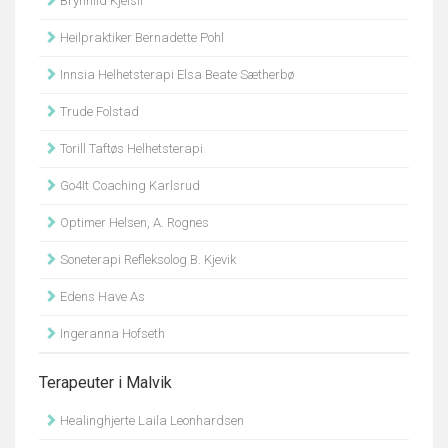
Brynhild Kjelsli
Heilpraktiker Bernadette Pohl
Innsia Helhetsterapi Elsa Beate Sætherbø
Trude Folstad
Torill Taftøs Helhetsterapi
Go4It Coaching Karlsrud
Optimer Helsen, A. Rognes
Soneterapi Refleksolog B. Kjevik
Edens Have As
Ingeranna Hofseth
Terapeuter i Malvik
Healinghjerte Laila Leonhardsen