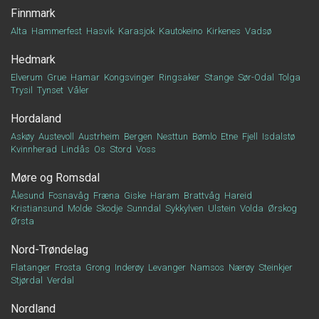
Finnmark
Alta
Hammerfest
Hasvik
Karasjok
Kautokeino
Kirkenes
Vadsø
Hedmark
Elverum
Grue
Hamar
Kongsvinger
Ringsaker
Stange
Sør-Odal
Tolga
Trysil
Tynset
Våler
Hordaland
Askøy
Austevoll
Austrheim
Bergen
Nesttun
Bømlo
Etne
Fjell
Isdalstø
Kvinnherad
Lindås
Os
Stord
Voss
Møre og Romsdal
Ålesund
Fosnavåg
Fræna
Giske
Haram
Brattvåg
Hareid
Kristiansund
Molde
Skodje
Sunndal
Sykkylven
Ulstein
Volda
Ørskog
Ørsta
Nord-Trøndelag
Flatanger
Frosta
Grong
Inderøy
Levanger
Namsos
Nærøy
Steinkjer
Stjørdal
Verdal
Nordland