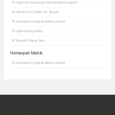
High Five Coaching Hilde Merete Klungerbo
Helseforum V/ellen Zirr Buaas
Aromatisk Fysiopati Bente Leistad
Eidjord Akupunktur
Teigseth Energi-Spa
Homøopati Malvik
Aromatisk Fysiopati Bente Leistad