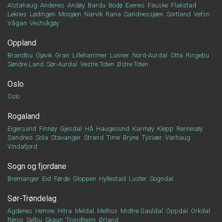
Alstahaug
Andenes
Andøy
Bardu
Bodø
Evenes
Fauske
Flakstad
Leknes
Lødingen
Mosjøen
Narvik
Rana
Sandnessjøen
Sortland
Vefsn
Vågan
Vestvågøy
Oppland
Brandbu
Gjøvik
Gran
Lillehammer
Lunner
Nord-Aurdal
Otta
Ringebu
Søndre Land
Sør-Aurdal
Vestre Toten
Østre Toten
Oslo
Oslo
Rogaland
Eigersund
Finnøy
Gjesdal
Hå
Haugesund
Karmøy
Klepp
Rennesøy
Sandnes
Sola
Stavanger
Strand
Time
Bryne
Tysvær
Varhaug
Vindafjord
Sogn og fjordane
Bremanger
Eid
Førde
Gloppen
Hyllestad
Luster
Sogndal
Sør-Trøndelag
Agdenes
Hemne
Hitra
Meldal
Melhus
Midtre Gauldal
Oppdal
Orkdal
Røros
Selbu
Skaun
Trondheim
Ørland