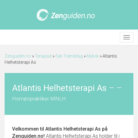
Meny
Zenguiden.no
»
Terapeut
»
Sør-Trøndelag
»
Malvik
»
Atlantis
Helhetsterapi As
Atlantis Helhetsterapi As
–
–
Homøopraktiker MNLH
Velkommen til
Atlantis Helhetsterapi As
på
Zenguiden.no!
Atlantis Helhetsterapi As holder til i