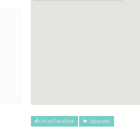
Del på FaceBook
Oppgrader