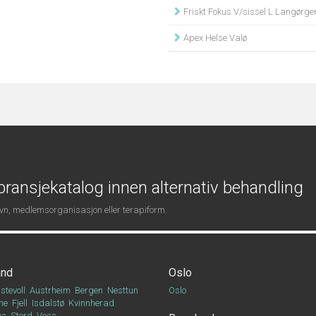
Friskt Fokus V/sissel L Langørge
Apex Helse Valø
ransjekatalog innen alternativ behandling
navn, medlemsorganisasjon eller terapiform.
and
Oslo
stevoll
Austrheim
Bergen
Nesttun
Oslo
ne
Fjell
Isdalstø
Kvinnherad
Os
Stord
Voss