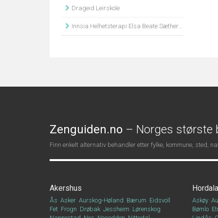
Drageid Leirskole
Innsia Helhetsterapi Elsa Beate Sætherbø
Zenguiden.no
– Norges største b
Finn enkelt alternativ behandler etter fylke, kommune, sted, 
Akershus
Hordal
Ås
Asker
Aurskog-Høland
Bærum
Eidsvoll
Askøy
Au
Fet
Frogn
Drøbak
Jessheim
Lørenskog
Bømlo
Et
Nannestad
Nes
Nesodden
Nittedal
Lindås