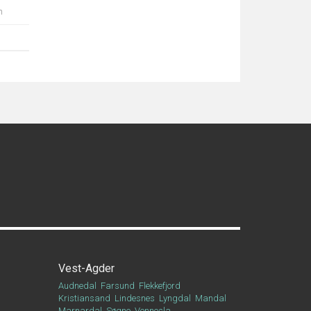
n
Vest-Agder
Audnedal
Farsund
Flekkefjord
Kristiansand
Lindesnes
Lyngdal
Mandal
Marnardal
Søgne
Vennesla