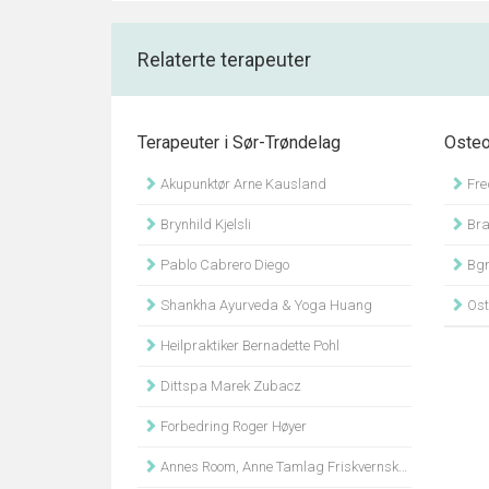
Relaterte terapeuter
Terapeuter i Sør-Trøndelag
Osteo
Akupunktør Arne Kausland
Fred
Brynhild Kjelsli
Bra
Pablo Cabrero Diego
Bgm
Shankha Ayurveda & Yoga Huang
Oste
Heilpraktiker Bernadette Pohl
Dittspa Marek Zubacz
Forbedring Roger Høyer
Annes Room, Anne Tamlag Friskvernskonsulent