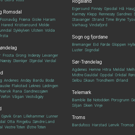
Rogaland
Eigersund
Finnøy
Gjesdal
Hå
Haug
g Romsdal
Karmøy
Klepp
Rennesøy
Sandnes
Fosnavåg
Fræna
Giske
Haram
Stavanger
Strand
Time
Bryne
Tys
Hareid
Kristiansund
Molde
Varhaug
Vindafjord
unndal
Sykkylven
Ulstein
Volda
Ørsta
Sogn og fjordane
Bremanger
Eid
Førde
Gloppen
Hyll
røndelag
Luster
Sogndal
r
Frosta
Grong
Inderøy
Levanger
Nærøy
Steinkjer
Stjørdal
Verdal
Sør-Trøndelag
Agdenes
Hemne
Hitra
Meldal
Melh
nd
Midtre Gauldal
Oppdal
Orkdal
Rør
g
Andenes
Andøy
Bardu
Bodø
Selbu
Skaun
Trondheim
Ørland
auske
Flakstad
Leknes
Lødingen
Narvik
Rana
Sandnessjøen
Telemark
Vefsn
Vågan
Vestvågøy
Bamble
Bø
Notodden
Porsgrunn
Se
Siljan
Skien
Vinje
d
Gjøvik
Gran
Lillehammer
Lunner
Troms
dal
Otta
Ringebu
Søndre Land
Bardufoss
Harstad
Lenvik
Tromsø
al
Vestre Toten
Østre Toten