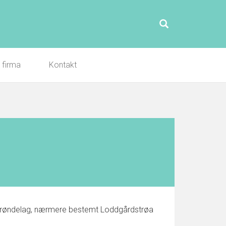
l firma
Kontakt
r-Trøndelag, nærmere bestemt Loddgårdstrøa