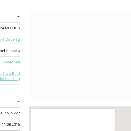
–
7224 MELHUS
r-Trøndelag
abel Hasselø
Osteopati
diavgiftsfri
ibehandling
–
–
917 516 227
11.08.2016