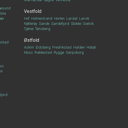
esund
Vestfold
Sola
vær
Hof
Holmestrand
Horten
Lardal
Larvik
Nøtterøy
Sande
Sandefjord
Stokke
Svelvik
Tjøme
Tønsberg
Østfold
estad
Askim
Eidsberg
Fredrikstad
Halden
Hobøl
Moss
Rakkestad
Rygge
Sarpsborg
us
os
ljord