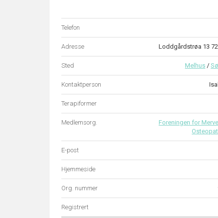
Telefon
Adresse
Loddgårdstrøa 13 
Sted
Melhus
/
Sø
Kontaktperson
Is
Terapiformer
Medlemsorg.
Foreningen for Merver
Osteopat
E-post
Hjemmeside
Org. nummer
Registrert