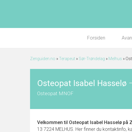
Forsiden
Avan
Zenguiden.no
»
Terapeut
»
Sør-Trøndelag
»
Melhus
»
Ost
Osteopat Isabel Hasselø
Osteopat MNOF
Velkommen til
Osteopat Isabel Hasselø
på Z
13 7224 MELHUS. Her finner du kontaktinfo, kart