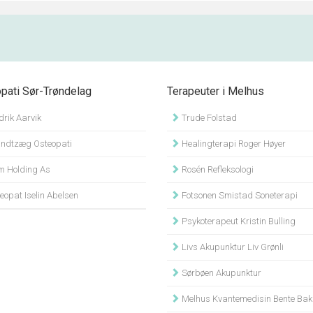
pati Sør-Trøndelag
Terapeuter i Melhus
rik Aarvik
Trude Folstad
ndtzæg Osteopati
Healingterapi Roger Høyer
 Holding As
Rosén Refleksologi
opat Iselin Abelsen
Fotsonen Smistad Soneterapi
Psykoterapeut Kristin Bulling
Livs Akupunktur Liv Grønli
Sørbøen Akupunktur
Melhus Kvantemedisin Bente Bak