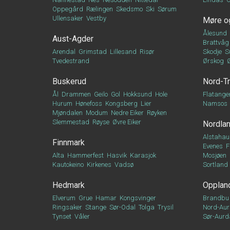
Oppegård
Rælingen
Skedsmo
Ski
Sørum
Ullensaker
Vestby
Møre o
Ålesund
Aust-Agder
Brattvåg
Arendal
Grimstad
Lillesand
Risør
Skodje
S
Tvedestrand
Ørskog
Buskerud
Nord-T
Ål
Drammen
Geilo
Gol
Hokksund
Hole
Flatange
Hurum
Hønefoss
Kongsberg
Lier
Namsos
Mjøndalen
Modum
Nedre Eiker
Røyken
Slemmestad
Røyse
Øvre Eiker
Nordla
Alstahau
Finnmark
Evenes
F
Alta
Hammerfest
Hasvik
Karasjok
Mosjøen
Kautokeino
Kirkenes
Vadsø
Sortland
Hedmark
Opplan
Elverum
Grue
Hamar
Kongsvinger
Brandbu
Ringsaker
Stange
Sør-Odal
Tolga
Trysil
Nord-Aur
Tynset
Våler
Sør-Aurd