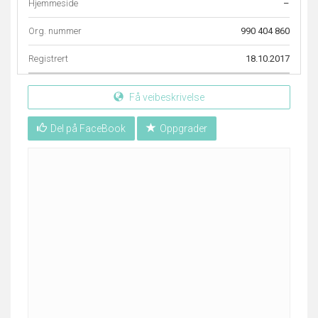
Hjemmeside
–
Org. nummer
990 404 860
Registrert
18.10.2017
Få veibeskrivelse
Del på FaceBook
Oppgrader