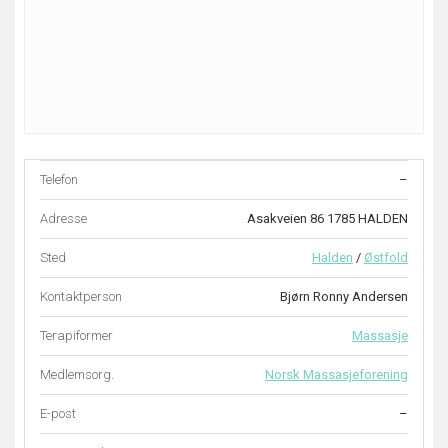
Telefon
–
Adresse
Asakveien 86 1785 HALDEN
Sted
Halden
/
Østfold
Kontaktperson
Bjørn Ronny Andersen
Terapiformer
Massasje
Medlemsorg.
Norsk Massasjeforening
E-post
–