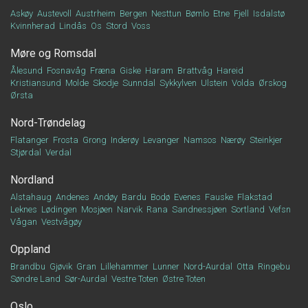
Askøy
Austevoll
Austrheim
Bergen
Nesttun
Bømlo
Etne
Fjell
Isdalstø
Kvinnherad
Lindås
Os
Stord
Voss
Møre og Romsdal
Ålesund
Fosnavåg
Fræna
Giske
Haram
Brattvåg
Hareid
Kristiansund
Molde
Skodje
Sunndal
Sykkylven
Ulstein
Volda
Ørskog
Ørsta
Nord-Trøndelag
Flatanger
Frosta
Grong
Inderøy
Levanger
Namsos
Nærøy
Steinkjer
Stjørdal
Verdal
Nordland
Alstahaug
Andenes
Andøy
Bardu
Bodø
Evenes
Fauske
Flakstad
Leknes
Lødingen
Mosjøen
Narvik
Rana
Sandnessjøen
Sortland
Vefsn
Vågan
Vestvågøy
Oppland
Brandbu
Gjøvik
Gran
Lillehammer
Lunner
Nord-Aurdal
Otta
Ringebu
Søndre Land
Sør-Aurdal
Vestre Toten
Østre Toten
Oslo