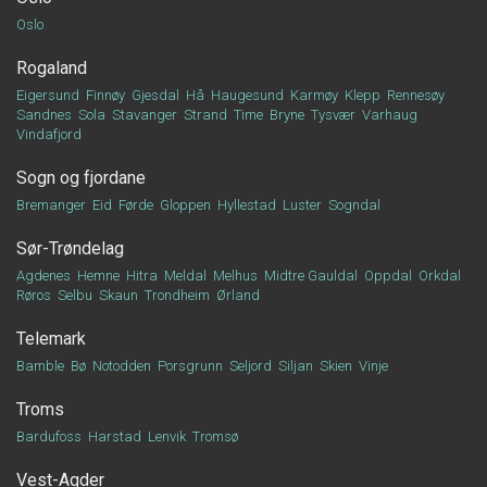
Oslo
Rogaland
Eigersund
Finnøy
Gjesdal
Hå
Haugesund
Karmøy
Klepp
Rennesøy
Sandnes
Sola
Stavanger
Strand
Time
Bryne
Tysvær
Varhaug
Vindafjord
Sogn og fjordane
Bremanger
Eid
Førde
Gloppen
Hyllestad
Luster
Sogndal
Sør-Trøndelag
Agdenes
Hemne
Hitra
Meldal
Melhus
Midtre Gauldal
Oppdal
Orkdal
Røros
Selbu
Skaun
Trondheim
Ørland
Telemark
Bamble
Bø
Notodden
Porsgrunn
Seljord
Siljan
Skien
Vinje
Troms
Bardufoss
Harstad
Lenvik
Tromsø
Vest-Agder