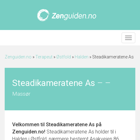
Meny
Zenguiden.no
»
Terapeut
»
Østfold
»
Halden
»
Steadikameratene As
Steadikameratene As
–
–
Massør
Velkommen til
Steadikameratene As
på
Zenguiden.no!
Steadikameratene As holder til i
Halden i Østfold, nærmere bestemt Asakveien 86