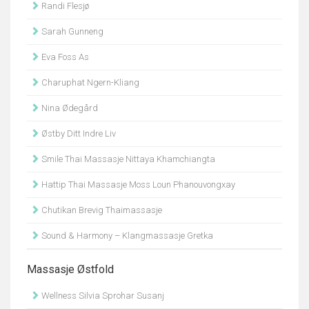
Randi Flesjø
Sarah Gunneng
Eva Foss As
Charuphat Ngern-Kliang
Nina Ødegård
Østby Ditt Indre Liv
Smile Thai Massasje Nittaya Khamchiangta
Hattip Thai Massasje Moss Loun Phanouvongxay
Chutikan Brevig Thaimassasje
Sound & Harmony – Klangmassasje Gretka
Massasje Østfold
Wellness Silvia Sprohar Susanj