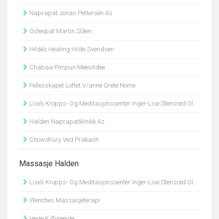
Naprapat Jonas Pettersen As
Osteopat Martin Slåen
Hilde’s Healing Hilde Svendsen
Chabaa Pimpun Meesitdee
Fellesskapet Loftet V/anne Grete Nome
Lise’s Kropps- Og Meditasjonssenter Inger-Lise Stensrød Olsen
Halden Naprapatklinikk As
Chowdhury Ved Prakash
Massasje Halden
Lise’s Kropps- Og Meditasjonssenter Inger-Lise Stensrød Olsen
Wenches Massasjeterapi
Hege K Øvreeide