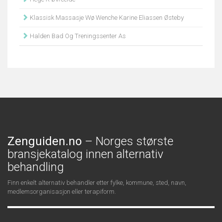
Klassisk Massasje Wø Wenche Karine Eliassen Østeby
Halden Bad Og Treningssenter As
Zenguiden.no
– Norges største
bransjekatalog innen alternativ
behandling
Finn enkelt alternativ behandler etter fylke, kommune, sted, navn,
medlemsorganisasjon eller terapiform.