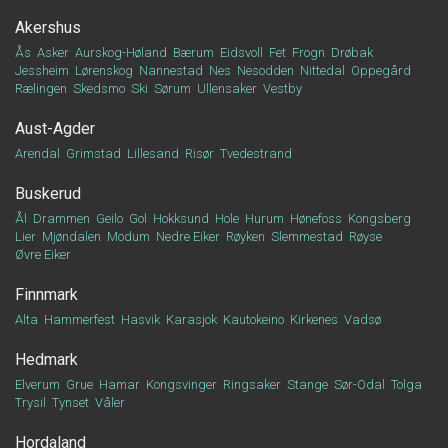
Akershus
Ås
Asker
Aurskog-Høland
Bærum
Eidsvoll
Fet
Frogn
Drøbak
Jessheim
Lørenskog
Nannestad
Nes
Nesodden
Nittedal
Oppegård
Rælingen
Skedsmo
Ski
Sørum
Ullensaker
Vestby
Aust-Agder
Arendal
Grimstad
Lillesand
Risør
Tvedestrand
Buskerud
Ål
Drammen
Geilo
Gol
Hokksund
Hole
Hurum
Hønefoss
Kongsberg
Lier
Mjøndalen
Modum
Nedre Eiker
Røyken
Slemmestad
Røyse
Øvre Eiker
Finnmark
Alta
Hammerfest
Hasvik
Karasjok
Kautokeino
Kirkenes
Vadsø
Hedmark
Elverum
Grue
Hamar
Kongsvinger
Ringsaker
Stange
Sør-Odal
Tolga
Trysil
Tynset
Våler
Hordaland