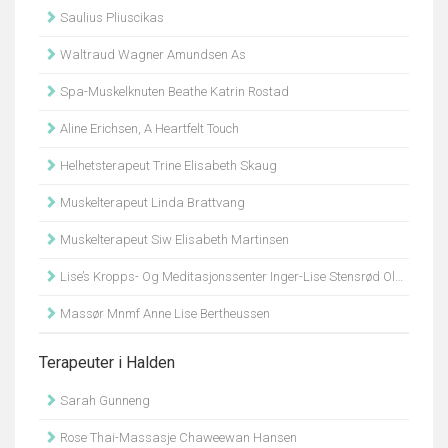
Saulius Pliuscikas
Waltraud Wagner Amundsen As
Spa-Muskelknuten Beathe Katrin Rostad
Aline Erichsen, A Heartfelt Touch
Helhetsterapeut Trine Elisabeth Skaug
Muskelterapeut Linda Brattvang
Muskelterapeut Siw Elisabeth Martinsen
Lise’s Kropps- Og Meditasjonssenter Inger-Lise Stensrød Olsen
Massør Mnmf Anne Lise Bertheussen
Terapeuter i Halden
Sarah Gunneng
Rose Thai-Massasje Chaweewan Hansen