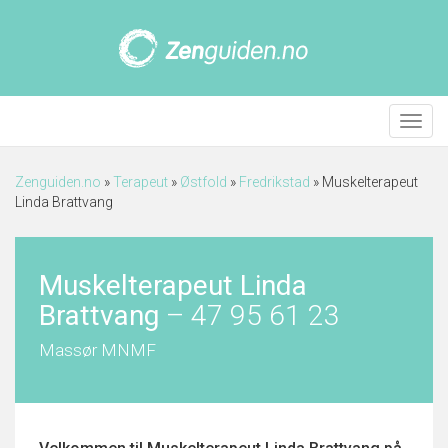
Meny
Zenguiden.no
»
Terapeut
»
Østfold
»
Fredrikstad
»
Muskelterapeut
Linda Brattvang
Muskelterapeut Linda
Brattvang
–
47 95 61 23
Massør MNMF