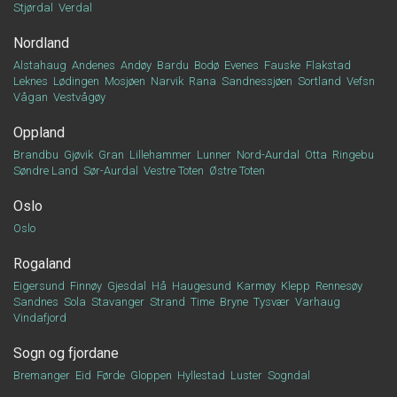
Stjørdal
Verdal
Nordland
Alstahaug
Andenes
Andøy
Bardu
Bodø
Evenes
Fauske
Flakstad
Leknes
Lødingen
Mosjøen
Narvik
Rana
Sandnessjøen
Sortland
Vefsn
Vågan
Vestvågøy
Oppland
Brandbu
Gjøvik
Gran
Lillehammer
Lunner
Nord-Aurdal
Otta
Ringebu
Søndre Land
Sør-Aurdal
Vestre Toten
Østre Toten
Oslo
Oslo
Rogaland
Eigersund
Finnøy
Gjesdal
Hå
Haugesund
Karmøy
Klepp
Rennesøy
Sandnes
Sola
Stavanger
Strand
Time
Bryne
Tysvær
Varhaug
Vindafjord
Sogn og fjordane
Bremanger
Eid
Førde
Gloppen
Hyllestad
Luster
Sogndal