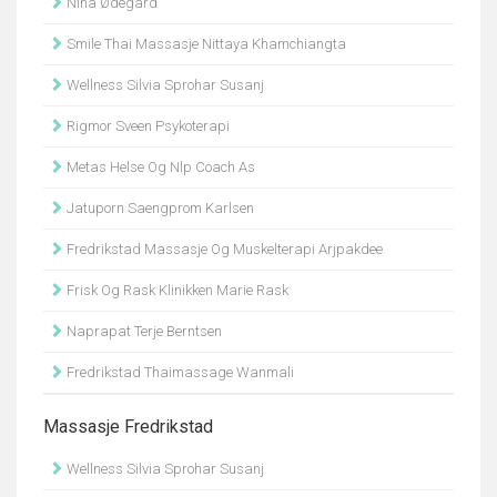
Nina Ødegård
Smile Thai Massasje Nittaya Khamchiangta
Wellness Silvia Sprohar Susanj
Rigmor Sveen Psykoterapi
Metas Helse Og Nlp Coach As
Jatuporn Saengprom Karlsen
Fredrikstad Massasje Og Muskelterapi Arjpakdee
Frisk Og Rask Klinikken Marie Rask
Naprapat Terje Berntsen
Fredrikstad Thaimassage Wanmali
Massasje Fredrikstad
Wellness Silvia Sprohar Susanj