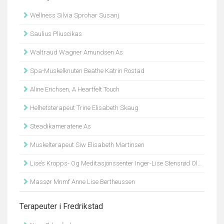
Wellness Silvia Sprohar Susanj
Saulius Pliuscikas
Waltraud Wagner Amundsen As
Spa-Muskelknuten Beathe Katrin Rostad
Aline Erichsen, A Heartfelt Touch
Helhetsterapeut Trine Elisabeth Skaug
Steadikameratene As
Muskelterapeut Siw Elisabeth Martinsen
Lise’s Kropps- Og Meditasjonssenter Inger-Lise Stensrød Olsen
Massør Mnmf Anne Lise Bertheussen
Terapeuter i Fredrikstad