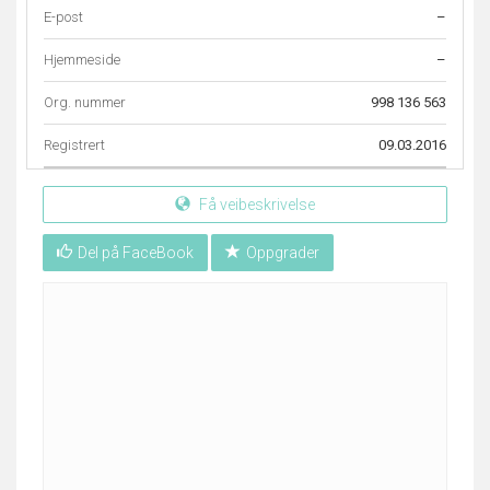
E-post
–
Hjemmeside
–
Org. nummer
998 136 563
Registrert
09.03.2016
Få veibeskrivelse
Del på FaceBook
Oppgrader