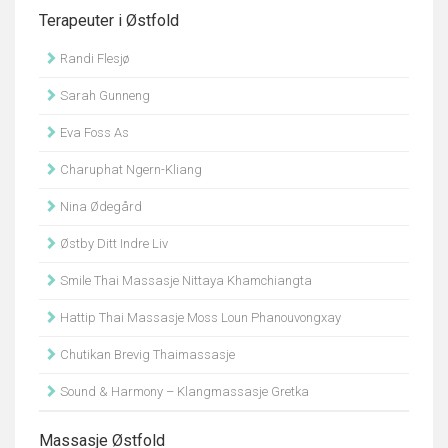
Terapeuter i Østfold
Randi Flesjø
Sarah Gunneng
Eva Foss As
Charuphat Ngern-Kliang
Nina Ødegård
Østby Ditt Indre Liv
Smile Thai Massasje Nittaya Khamchiangta
Hattip Thai Massasje Moss Loun Phanouvongxay
Chutikan Brevig Thaimassasje
Sound & Harmony – Klangmassasje Gretka
Massasje Østfold