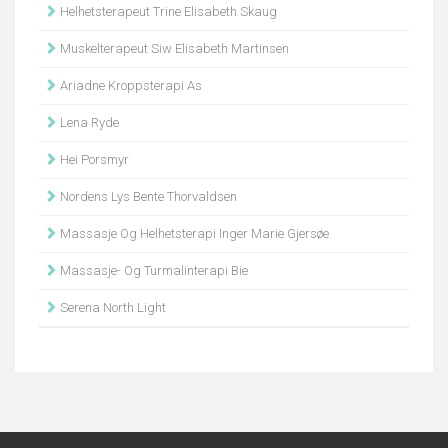
Helhetsterapeut Trine Elisabeth Skaug
Muskelterapeut Siw Elisabeth Martinsen
Ariadne Kroppsterapi As
Lena Ryde
Hei Porsmyr
Nordens Lys Bente Thorvaldsen
Massasje Og Helhetsterapi Inger Marie Gjersøe
Massasje- Og Turmalinterapi Bie
Serena North Light