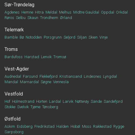
Sør-Trøndelag
Agdenes
Hemne
Hitra
Meldal
Melhus
Midtre Gauldal
Oppdal
Orkdal
Røros
Selbu
Skaun
Trondheim
Ørland
Telemark
Bamble
Bø
Notodden
Porsgrunn
Seljord
Siljan
Skien
Vinje
Troms
Bardufoss
Harstad
Lenvik
Tromsø
Vest-Agder
Audnedal
Farsund
Flekkefjord
Kristiansand
Lindesnes
Lyngdal
Mandal
Marnardal
Søgne
Vennesla
Vestfold
Hof
Holmestrand
Horten
Lardal
Larvik
Nøtterøy
Sande
Sandefjord
Stokke
Svelvik
Tjøme
Tønsberg
Østfold
Askim
Eidsberg
Fredrikstad
Halden
Hobøl
Moss
Rakkestad
Rygge
Sarpsborg