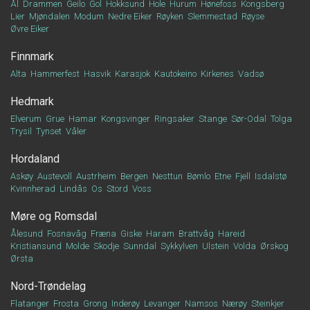
Ål
Drammen
Geilo
Gol
Hokksund
Hole
Hurum
Hønefoss
Kongsberg
Lier
Mjøndalen
Modum
Nedre Eiker
Røyken
Slemmestad
Røyse
Øvre Eiker
Finnmark
Alta
Hammerfest
Hasvik
Karasjok
Kautokeino
Kirkenes
Vadsø
Hedmark
Elverum
Grue
Hamar
Kongsvinger
Ringsaker
Stange
Sør-Odal
Tolga
Trysil
Tynset
Våler
Hordaland
Askøy
Austevoll
Austrheim
Bergen
Nesttun
Bømlo
Etne
Fjell
Isdalstø
Kvinnherad
Lindås
Os
Stord
Voss
Møre og Romsdal
Ålesund
Fosnavåg
Fræna
Giske
Haram
Brattvåg
Hareid
Kristiansund
Molde
Skodje
Sunndal
Sykkylven
Ulstein
Volda
Ørskog
Ørsta
Nord-Trøndelag
Flatanger
Frosta
Grong
Inderøy
Levanger
Namsos
Nærøy
Steinkjer