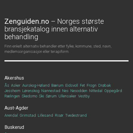
Zenguiden.no
– Norges største
bransjekatalog innen alternativ
behandling
Finn enkelt alternativ behandler etter fylke, kommune, sted, navn,
medlemsorganisasjon eller terapiform.
Akershus
Ås
Asker
Aurskog-Høland
Bærum
Eidsvoll
Fet
Frogn
Drøbak
Jessheim
Lørenskog
Nannestad
Nes
Nesodden
Nittedal
Oppegård
Rælingen
Skedsmo
Ski
Sørum
Ullensaker
Vestby
Aust-Agder
Arendal
Grimstad
Lillesand
Risør
Tvedestrand
Buskerud