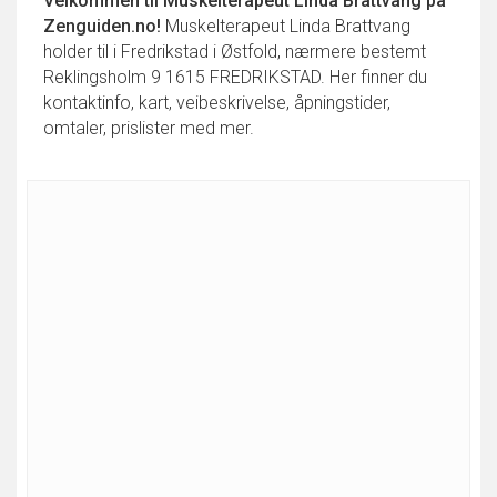
Velkommen til
Muskelterapeut Linda Brattvang
på
Zenguiden.no!
Muskelterapeut Linda Brattvang
holder til i Fredrikstad i Østfold, nærmere bestemt
Reklingsholm 9 1615 FREDRIKSTAD. Her finner du
kontaktinfo, kart, veibeskrivelse, åpningstider,
omtaler, prislister med mer.