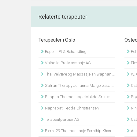
Relaterte terapeuter
Terapeuter i Oslo
Osteo
Espelin Pt & Behandling
Pett
Valhalla Pro Massasje AS
Eke
Thai Velvære og Massasje Thiwaphan Khotsakueng
W. 
Safran Therapy Johanna Malgorzata Szafran
Ost
Bubpha Thaimassage Mukda Sriluksungnern
Brøs
Naprapat Hedda Christiansen
Nin
Terapeutpartner AS
Ost
Bjerra29 Thaimassasje Pornthip Khongsap
And