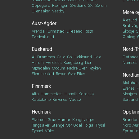
Oppegård
Rælingen
Skedsmo
Ski
Sørum
Ullensaker
Vestby
Møre o
Ålesund
Aust-Agder
Brattvåg
Arendal
Grimstad
Lillesand
Risør
Skodje
S
Tvedestrand
Ørskog
Buskerud
Nord-T
Ål
Drammen
Geilo
Gol
Hokksund
Hole
Flatange
Hurum
Hønefoss
Kongsberg
Lier
Namsos
Mjøndalen
Modum
Nedre Eiker
Røyken
Slemmestad
Røyse
Øvre Eiker
Nordla
Alstahau
Finnmark
Evenes
F
Alta
Hammerfest
Hasvik
Karasjok
Mosjøen
Kautokeino
Kirkenes
Vadsø
Sortland
Hedmark
Opplan
Elverum
Grue
Hamar
Kongsvinger
Brandbu
Ringsaker
Stange
Sør-Odal
Tolga
Trysil
Nord-Aur
Tynset
Våler
Sør-Aurd