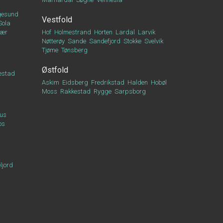
esund
Vestfold
Sola
vær
Hof
Holmestrand
Horten
Lardal
Larvik
Nøtterøy
Sande
Sandefjord
Stokke
Svelvik
Tjøme
Tønsberg
Østfold
estad
Askim
Eidsberg
Fredrikstad
Halden
Hobøl
Moss
Rakkestad
Rygge
Sarpsborg
us
os
ljord