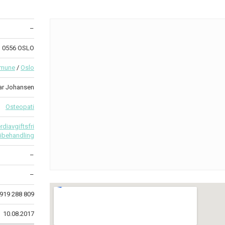
–
1 0556 OSLO
mmune
/
Oslo
ar Johansen
Osteopati
diavgiftsfri
ibehandling
–
–
919 288 809
10.08.2017