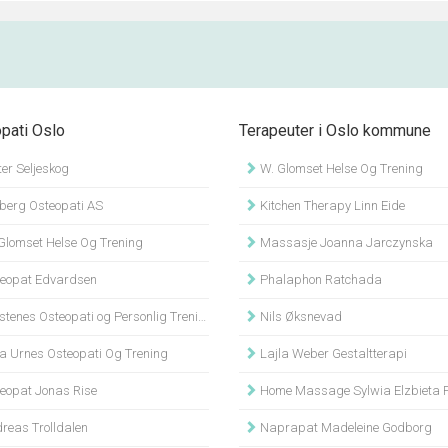
pati Oslo
Terapeuter i Oslo kommune
er Seljeskog
W. Glomset Helse Og Trening
berg Osteopati AS
Kitchen Therapy Linn Eide
Glomset Helse Og Trening
Massasje Joanna Jarczynska
eopat Edvardsen
Phalaphon Ratchada
tenes Osteopati og Personlig Trening
Nils Øksnevad
a Urnes Osteopati Og Trening
Lajla Weber Gestaltterapi
eopat Jonas Rise
Home Massage Sylwia Elzbieta P
reas Trolldalen
Naprapat Madeleine Godborg