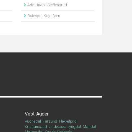
Ada Undall Steffensrud
Osteopat Kaja Born
Vest-Agder
Audnedal
Farsund
Flekkefjord
Kristiansand
Lindesnes
Lyngdal
Mandal
Marnardal
Søgne
Vennesla