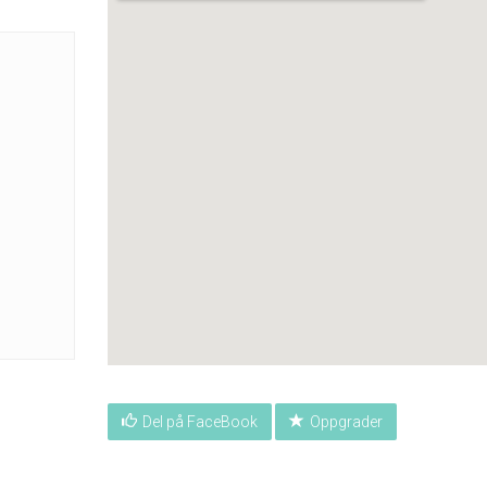
Del på FaceBook
Oppgrader