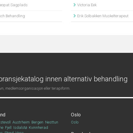
eopat Sagplads
Victoria Eek
ch Behandling
Erik Solbakken Muskelterapeut
ransjekatalog innen alternativ behandling
navn, medlemsorganisasjon eller terapiform.
and
Oslo
stevoll
Austrheim
Bergen
Nesttun
Oslo
ne
Fjell
Isdalstø
Kvinnherad
Os
Stord
Voss