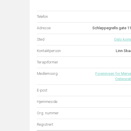
Telefon
Adresse
Schleppegrells gate 1
Sted
Oslo ko
Kontaktperson
Linn Ska
Terapiformer
Medlemsorg.
Foreningen for Merver
Osteopat
E-post
Hjemmeside
Org. nummer
Registrert