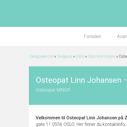
Forsiden
Avan
Zenguiden.no
»
Terapeut
»
Oslo
»
Oslo kommune
»
Oste
Osteopat Linn Johansen
Osteopat MNOF
Velkommen til
Osteopat Linn Johansen
på Z
gate 11 0556 OSLO. Her finner du kontaktinfo, k