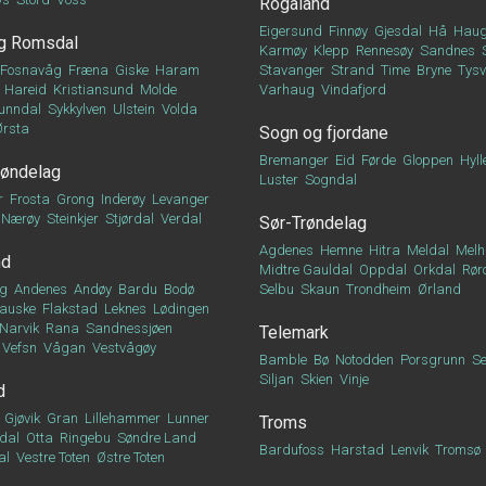
Rogaland
Eigersund
Finnøy
Gjesdal
Hå
Haug
g Romsdal
Karmøy
Klepp
Rennesøy
Sandnes
Fosnavåg
Fræna
Giske
Haram
Stavanger
Strand
Time
Bryne
Tys
Hareid
Kristiansund
Molde
Varhaug
Vindafjord
unndal
Sykkylven
Ulstein
Volda
Ørsta
Sogn og fjordane
Bremanger
Eid
Førde
Gloppen
Hyll
røndelag
Luster
Sogndal
r
Frosta
Grong
Inderøy
Levanger
Nærøy
Steinkjer
Stjørdal
Verdal
Sør-Trøndelag
Agdenes
Hemne
Hitra
Meldal
Melh
nd
Midtre Gauldal
Oppdal
Orkdal
Rør
g
Andenes
Andøy
Bardu
Bodø
Selbu
Skaun
Trondheim
Ørland
auske
Flakstad
Leknes
Lødingen
Narvik
Rana
Sandnessjøen
Telemark
Vefsn
Vågan
Vestvågøy
Bamble
Bø
Notodden
Porsgrunn
Se
Siljan
Skien
Vinje
d
Gjøvik
Gran
Lillehammer
Lunner
Troms
dal
Otta
Ringebu
Søndre Land
Bardufoss
Harstad
Lenvik
Tromsø
al
Vestre Toten
Østre Toten