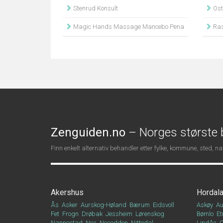
Stenrud Konsult
Ost
Magic Hands Massage Mancebo Pena
Ras
Zenguiden.no
– Norges største b
Finn enkelt alternativ behandler etter fylke, kommune, sted, 
Akershus
Hordal
Ås
Asker
Aurskog-Høland
Bærum
Eidsvoll
Askøy
Au
Fet
Frogn
Drøbak
Jessheim
Lørenskog
Bømlo
Et
Nannestad
Nes
Nesodden
Nittedal
Lindås