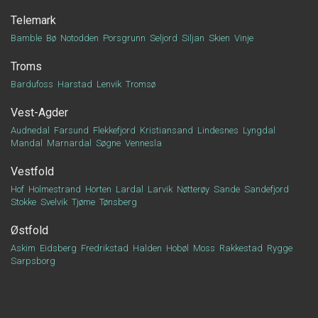
Telemark
Bamble
Bø
Notodden
Porsgrunn
Seljord
Siljan
Skien
Vinje
Troms
Bardufoss
Harstad
Lenvik
Tromsø
Vest-Agder
Audnedal
Farsund
Flekkefjord
Kristiansand
Lindesnes
Lyngdal
Mandal
Marnardal
Søgne
Vennesla
Vestfold
Hof
Holmestrand
Horten
Lardal
Larvik
Nøtterøy
Sande
Sandefjord
Stokke
Svelvik
Tjøme
Tønsberg
Østfold
Askim
Eidsberg
Fredrikstad
Halden
Hobøl
Moss
Rakkestad
Rygge
Sarpsborg