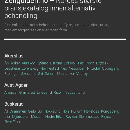
Zenguiden.no
– Norges største
bransjekatalog innen alternativ
behandling
Finn enkelt alternativ behandler etter fylke, kommune, sted, navn,
medlemsorganisasjon eller terapiform.
Akershus
Ås
Asker
Aurskog-Høland
Bærum
Eidsvoll
Fet
Frogn
Drøbak
Jessheim
Lørenskog
Nannestad
Nes
Nesodden
Nittedal
Oppegård
Rælingen
Skedsmo
Ski
Sørum
Ullensaker
Vestby
Aust-Agder
Arendal
Grimstad
Lillesand
Risør
Tvedestrand
Buskerud
Ål
Drammen
Geilo
Gol
Hokksund
Hole
Hurum
Hønefoss
Kongsberg
Lier
Mjøndalen
Modum
Nedre Eiker
Røyken
Slemmestad
Røyse
Øvre Eiker