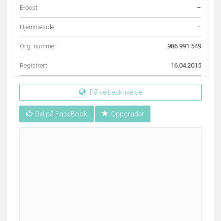
E-post
–
Hjemmeside
–
Org. nummer
986 991 549
Registrert
16.04.2015
Få veibeskrivelse
Del på FaceBook
Oppgrader