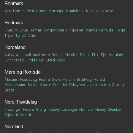
Finnmark
Alta
Hammerfest
Hasvik
Karasjok
Kautokeino
Kirkenes
Vadsø
Hedmark
Elverum
Grue
Hamar
Kongsvinger
Ringsaker
Stange
Sør-Odal
Tolga
Trysil
Tynset
Våler
Hordaland
Askøy
Austevoll
Austrheim
Bergen
Nesttun
Bømlo
Etne
Fjell
Isdalstø
Kvinnherad
Lindås
Os
Stord
Voss
Møre og Romsdal
Ålesund
Fosnavåg
Fræna
Giske
Haram
Brattvåg
Hareid
Kristiansund
Molde
Skodje
Sunndal
Sykkylven
Ulstein
Volda
Ørskog
Ørsta
Nord-Trøndelag
Flatanger
Frosta
Grong
Inderøy
Levanger
Namsos
Nærøy
Steinkjer
Stjørdal
Verdal
Nordland