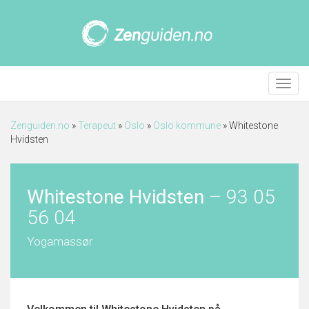
Meny
Zenguiden.no
»
Terapeut
»
Oslo
»
Oslo kommune
»
Whitestone
Hvidsten
Whitestone Hvidsten
–
93 05
56 04
Yogamassør