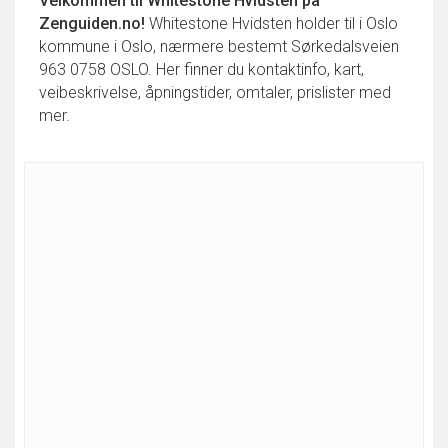
Velkommen til
Whitestone Hvidsten
på
Zenguiden.no!
Whitestone Hvidsten holder til i Oslo
kommune i Oslo, nærmere bestemt Sørkedalsveien
963 0758 OSLO. Her finner du kontaktinfo, kart,
veibeskrivelse, åpningstider, omtaler, prislister med
mer.