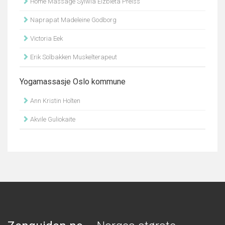
Home Massage Sylwia Elzbieta Preiss
Naprapat Madeleine Godborg
Victoria Eek
Erik Solbakken Muskelterapeut
Yogamassasje Oslo kommune
Ann Kristin Holten
Akvile Guliokaite