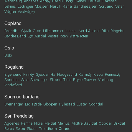
Alstahaug
Andenes
Andøy
Bardu
Bodø
Evenes
Fauske
Flakstad
Leknes
Lødingen
Mosjøen
Narvik
Rana
Sandnessjøen
Sortland
Vefsn
Vågan
Vestvågøy
Oppland
Brandbu
Gjøvik
Gran
Lillehammer
Lunner
Nord-Aurdal
Otta
Ringebu
Søndre Land
Sør-Aurdal
Vestre Toten
Østre Toten
Oslo
Oslo
Rogaland
Eigersund
Finnøy
Gjesdal
Hå
Haugesund
Karmøy
Klepp
Rennesøy
Sandnes
Sola
Stavanger
Strand
Time
Bryne
Tysvær
Varhaug
Vindafjord
Sogn og fjordane
Bremanger
Eid
Førde
Gloppen
Hyllestad
Luster
Sogndal
Sør-Trøndelag
Agdenes
Hemne
Hitra
Meldal
Melhus
Midtre Gauldal
Oppdal
Orkdal
Røros
Selbu
Skaun
Trondheim
Ørland