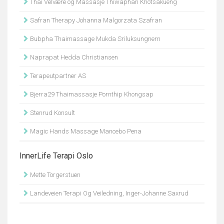
Thai Velvære og Massasje Thiwaphan Khotsakueng
Safran Therapy Johanna Malgorzata Szafran
Bubpha Thaimassage Mukda Sriluksungnern
Naprapat Hedda Christiansen
Terapeutpartner AS
Bjerra29 Thaimassasje Pornthip Khongsap
Stenrud Konsult
Magic Hands Massage Mancebo Pena
InnerLife Terapi Oslo
Mette Torgerstuen
Landeveien Terapi Og Veiledning, Inger-Johanne Saxrud