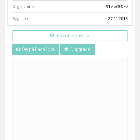
Org. nummer
919 539 070
Registrert
27.11.2018
Få veibeskrivelse
Del på FaceBook
Oppgrader