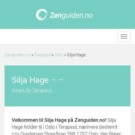
Meny
Zenguiden.no
»
Terapeut
»
Oslo
»
Silja Hage
Silja Hage
–
–
InnerLife Terapeut
Velkommen til
Silja Hage
på Zenguiden.no!
Silja
Hage holder til i Oslo i Terapeut, nærmere bestemt
c/o Gundersen Sloreåsen 26B 1257 Oslo. Her finner