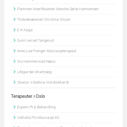
Flammen Innerlifesenter Wenche Sørlie Hamremoen
Tilstedeværelset Christina Olsson
E.m.haga
Gunn Leirset Tangerud
Anne Lise Frenger Massasjeterapeut
Gro Hammerstad Næss
Lifegarden Brantzæg
Slowtur V/bettina Vick Bickhardt
Terapeuter i Oslo
Espelin Pt & Behandling
Valhalla Pro Massasje AS