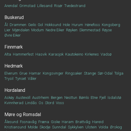
Arendal
Grimstad
Lillesand
Risør
Tvedestrand
Buskerud
Ål
Drammen
Geilo
Gol
Hokksund
Hole
Hurum
Hønefoss
Kongsberg
Lier
Mjøndalen
Modum
Nedre Eiker
Røyken
Slemmestad
Røyse
Øvre Eiker
Finnmark
Alta
Hammerfest
Hasvik
Karasjok
Kautokeino
Kirkenes
Vadsø
Hedmark
Elverum
Grue
Hamar
Kongsvinger
Ringsaker
Stange
Sør-Odal
Tolga
Trysil
Tynset
Våler
Hordaland
Askøy
Austevoll
Austrheim
Bergen
Nesttun
Bømlo
Etne
Fjell
Isdalstø
Kvinnherad
Lindås
Os
Stord
Voss
Møre og Romsdal
Ålesund
Fosnavåg
Fræna
Giske
Haram
Brattvåg
Hareid
Kristiansund
Molde
Skodje
Sunndal
Sykkylven
Ulstein
Volda
Ørskog