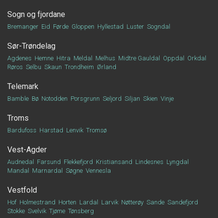
Sogn og fjordane
Bremanger
Eid
Førde
Gloppen
Hyllestad
Luster
Sogndal
Sør-Trøndelag
Agdenes
Hemne
Hitra
Meldal
Melhus
Midtre Gauldal
Oppdal
Orkdal
Røros
Selbu
Skaun
Trondheim
Ørland
Telemark
Bamble
Bø
Notodden
Porsgrunn
Seljord
Siljan
Skien
Vinje
Troms
Bardufoss
Harstad
Lenvik
Tromsø
Vest-Agder
Audnedal
Farsund
Flekkefjord
Kristiansand
Lindesnes
Lyngdal
Mandal
Marnardal
Søgne
Vennesla
Vestfold
Hof
Holmestrand
Horten
Lardal
Larvik
Nøtterøy
Sande
Sandefjord
Stokke
Svelvik
Tjøme
Tønsberg