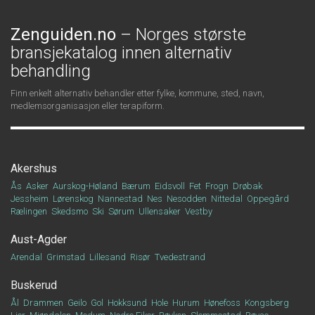
Zenguiden.no
– Norges største
bransjekatalog innen alternativ
behandling
Finn enkelt alternativ behandler etter fylke, kommune, sted, navn,
medlemsorganisasjon eller terapiform.
Akershus
Ås
Asker
Aurskog-Høland
Bærum
Eidsvoll
Fet
Frogn
Drøbak
Jessheim
Lørenskog
Nannestad
Nes
Nesodden
Nittedal
Oppegård
Rælingen
Skedsmo
Ski
Sørum
Ullensaker
Vestby
Aust-Agder
Arendal
Grimstad
Lillesand
Risør
Tvedestrand
Buskerud
Ål
Drammen
Geilo
Gol
Hokksund
Hole
Hurum
Hønefoss
Kongsberg