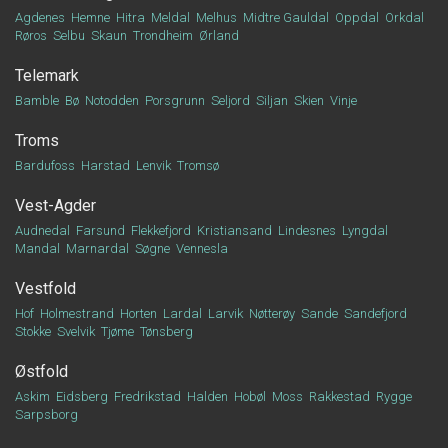
Agdenes
Hemne
Hitra
Meldal
Melhus
Midtre Gauldal
Oppdal
Orkdal
Røros
Selbu
Skaun
Trondheim
Ørland
Telemark
Bamble
Bø
Notodden
Porsgrunn
Seljord
Siljan
Skien
Vinje
Troms
Bardufoss
Harstad
Lenvik
Tromsø
Vest-Agder
Audnedal
Farsund
Flekkefjord
Kristiansand
Lindesnes
Lyngdal
Mandal
Marnardal
Søgne
Vennesla
Vestfold
Hof
Holmestrand
Horten
Lardal
Larvik
Nøtterøy
Sande
Sandefjord
Stokke
Svelvik
Tjøme
Tønsberg
Østfold
Askim
Eidsberg
Fredrikstad
Halden
Hobøl
Moss
Rakkestad
Rygge
Sarpsborg