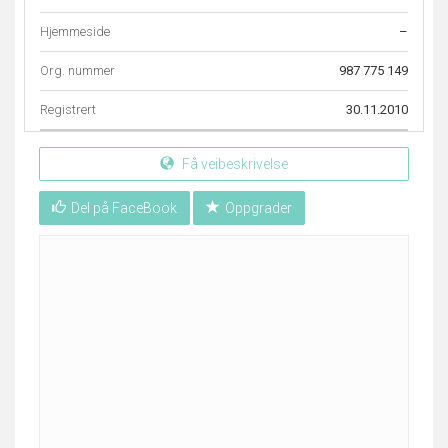
Hjemmeside
–
Org. nummer
987 775 149
Registrert
30.11.2010
Få veibeskrivelse
Del på FaceBook
Oppgrader