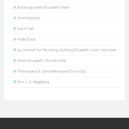
Balansepunktet Elizabeth Grønn
Stine Madsen
Karin Hall
Hilde Staal
Ipu Institutt For Personlig Utvikling Elisabeth Lund- Henriksen
Ellinor Elisabeth Christie Halle
Parterapeut & Samtaleterapeut Eva Visby
Eirin J. S. Røgeberg