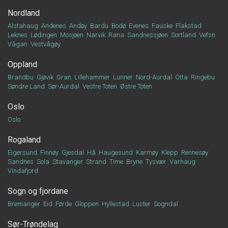
Nordland
Alstahaug
Andenes
Andøy
Bardu
Bodø
Evenes
Fauske
Flakstad
Leknes
Lødingen
Mosjøen
Narvik
Rana
Sandnessjøen
Sortland
Vefsn
Vågan
Vestvågøy
Oppland
Brandbu
Gjøvik
Gran
Lillehammer
Lunner
Nord-Aurdal
Otta
Ringebu
Søndre Land
Sør-Aurdal
Vestre Toten
Østre Toten
Oslo
Oslo
Rogaland
Eigersund
Finnøy
Gjesdal
Hå
Haugesund
Karmøy
Klepp
Rennesøy
Sandnes
Sola
Stavanger
Strand
Time
Bryne
Tysvær
Varhaug
Vindafjord
Sogn og fjordane
Bremanger
Eid
Førde
Gloppen
Hyllestad
Luster
Sogndal
Sør-Trøndelag