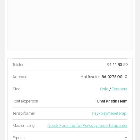
Telefon
91 11 93 59
Adresse
Hoffsveien 8A 0275 OSLO
Sted
Oslo
/
Terapeut
Kontaktperson
Unni Kristin Heim
Terapiformer
Psykosynteseterapi
Medlemsorg.
Norsk Forening for Psykosyntese Terapeuter
E-post
–