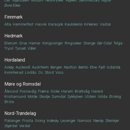
Lier
Mjøndalen
Modum
Nedre Eiker
Røyken
Slemmestad
Røyse
Øvre Eiker
Finnmark
Alta
Hammerfest
Hasvik
Karasjok
Kautokeino
Kirkenes
Vadsø
Hedmark
Elverum
Grue
Hamar
Kongsvinger
Ringsaker
Stange
Sør-Odal
Tolga
Trysil
Tynset
Våler
Hordaland
Askøy
Austevoll
Austrheim
Bergen
Nesttun
Bømlo
Etne
Fjell
Isdalstø
Kvinnherad
Lindås
Os
Stord
Voss
Møre og Romsdal
Ålesund
Fosnavåg
Fræna
Giske
Haram
Brattvåg
Hareid
Kristiansund
Molde
Skodje
Sunndal
Sykkylven
Ulstein
Volda
Ørskog
Ørsta
Nord-Trøndelag
Flatanger
Frosta
Grong
Inderøy
Levanger
Namsos
Nærøy
Steinkjer
Stjørdal
Verdal