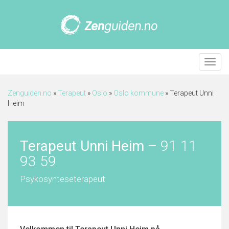
Meny
Zenguiden.no
»
Terapeut
»
Oslo
»
Oslo kommune
»
Terapeut Unni
Heim
Terapeut Unni Heim
–
91 11
93 59
Psykosynteseterapeut