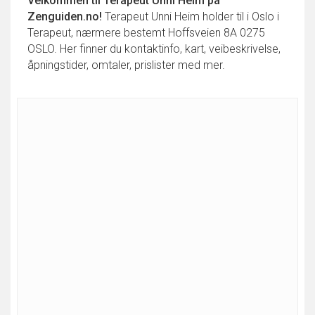
Velkommen til
Terapeut Unni Heim
på
Zenguiden.no!
Terapeut Unni Heim holder til i Oslo i
Terapeut, nærmere bestemt Hoffsveien 8A 0275
OSLO. Her finner du kontaktinfo, kart, veibeskrivelse,
åpningstider, omtaler, prislister med mer.